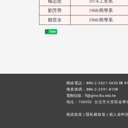
楊志堅
1974/工管系
劉芳男
1968/商學系
饒世永
1966/商學系
Share
聯絡電話：886-2-2621-5656 轉 8
傳真號碼：886-2-2391-8108
電郵信箱：fl@gms.tku.edu.tw
地址：106302 台北市大安區金華
個資政策
|
隱私權政策
|
個人資料