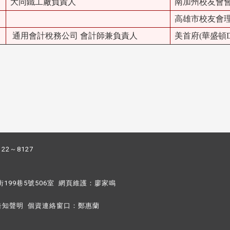
大同鐵工廠負責人
南加州校友會
高雄市校友會
通用會計稅務公司 會計師兼負責人
美首府(華盛頓
122～8127
街199巷5號506室 網頁維護：
廖家鳴​
告知聲明
個資連絡窗口：
鄭惠蘭