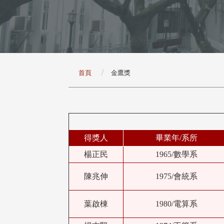
:::
首頁
金鷹獎
得獎人
畢業年/系所
楊正民
1965/數學系
陳兆伸
1975/會統系
葉啟棟
1980/電算系