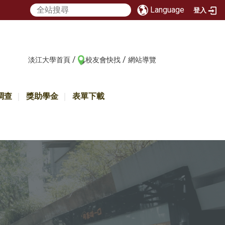
Language
登入
/
/
:::
淡江大學首頁
校友會快找
網站導覽
調查
獎助學金
表單下載