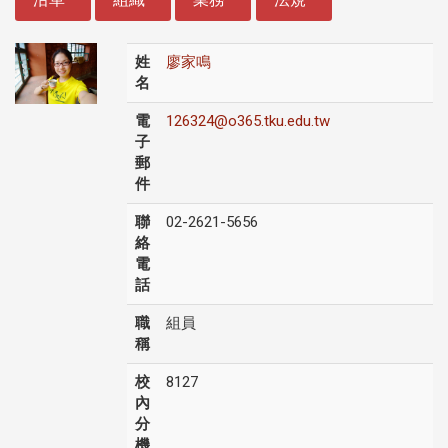
姓
廖家鳴
名
電
126324@o365.tku.edu.tw
子
郵
件
聯
02-2621-5656
絡
電
話
職
組員
稱
校
8127
內
分
機