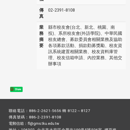
傳
02-2391-8108
真
業
縣市校友會(台北、新北、桃園、南
務
投)、系所校友會(外語學院)、中華民國
摘
校友總會、募款委員會相關業務及協助
要
各項募款活動、捐款勸募獎勵、校友資
訊系統建置相關業務、校友資料庫管
理、校友信箱申請、內控業務、其他交
辦事項
Share
聯絡電話：886-2-2621-5656 轉 8122～8127
傳真號碼：886-2-2391-8108
電郵信箱：fl@gms.tku.edu.tw
地址：106302 台北市大安區金華街199巷5號506室 網頁維