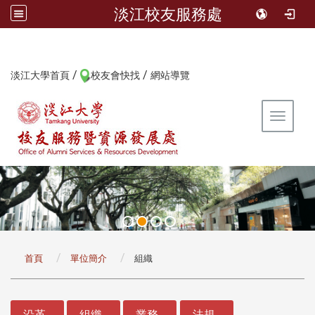
淡江校友服務處
/
/
:::
淡江大學首頁
校友會快找
網站導覽
Toggle 
:::
首頁
單位簡介
組織
:::
沿革
組織
業務
法規