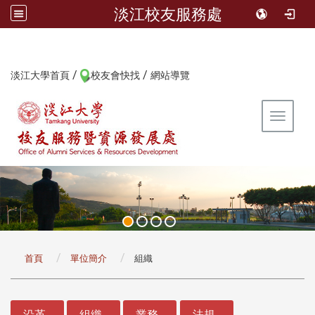
淡江校友服務處
/
/
:::
淡江大學首頁
校友會快找
網站導覽
Toggle 
:::
首頁
單位簡介
組織
:::
沿革
組織
業務
法規