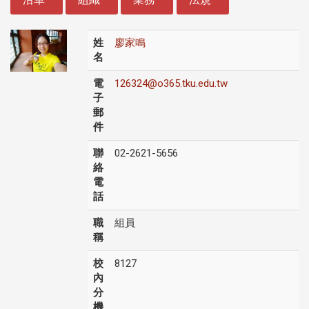
姓
廖家鳴
名
電
126324@o365.tku.edu.tw
子
郵
件
聯
02-2621-5656
絡
電
話
職
組員
稱
校
8127
內
分
機