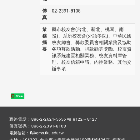
傳
02-2391-8108
真
業
縣市校友會(台北、新北、桃園、南
務
投)、系所校友會(外語學院)、中華民國
摘
校友總會、募款委員會相關業務及協助
要
各項募款活動、捐款勸募獎勵、校友資
訊系統建置相關業務、校友資料庫管
理、校友信箱申請、內控業務、其他交
辦事項
Share
聯絡電話：886-2-2621-5656 轉 8122～8127
傳真號碼：886-2-2391-8108
電郵信箱：fl@gms.tku.edu.tw
地址：106302 台北市大安區金華街199巷5號506室 網頁維