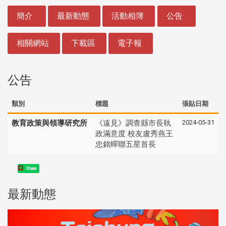
:::
簡介
最新動態
活動相簿
公告
相關網站
下載區
電子報
公告
類別
標題
張貼日期
2024-05-31
教育政策與領導研究所
《遠見》調查縣市長執
政滿意度 校友盧秀燕王
忠銘蟬聯五星首長
Share
最新動態