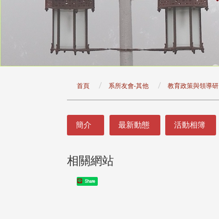
:::
首頁
系所友會-其他
教育政策與領導研
:::
簡介
最新動態
活動相簿
相關網站
Share