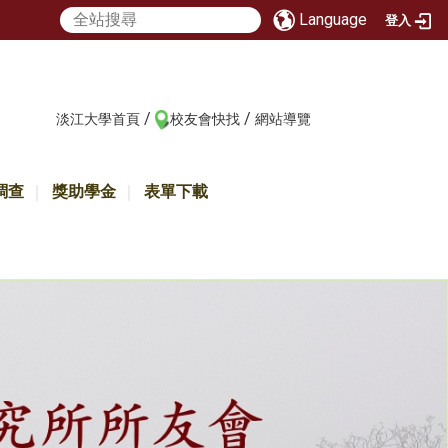
Language
登入
/
/
:::
淡江大學首頁
校友會快找
網站導覽
調查
獎助學金
表單下載