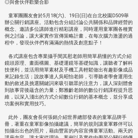
◎與會伙伴歡樂合影
童軍團團友會於5月18(六)、19日(日)在台北校園D509舉
辦公關行銷講座。活動包含分組討論公共關係和品牌經營的
概念、邀請多位講師進行精彩講座，同時運用童軍團各種實
例之討論，讓大家實作宣傳策略計畫，在每次腦力激盪的過
程中，發現伙伴們有滿滿的熱情及創意點子！
各式講座包含專業攝手閔其慰老師用簡單易懂的方式介紹
鏡頭原理、畫面構圖、基礎運鏡等基礎知識，讓聽者了解科
技便利，並活用簡單素材及手機工具輕鬆做出有趣影像成品
來記錄生活；說故事達人吳昭怡老師，引導聽者學會運用生
動的敘述及挑選關鍵詞來吸引聽眾的注意力，讓人深刻體會
到故事背後蘊含的力量；鄭雅齡老師的數位行銷課程提升思
維，以深入淺出的方式介紹數位行銷的基本概念，並分享成
功案例和實用技巧。
此外，團友會長何張銘介紹世界總部發表的童軍品牌手
冊，著重在童軍影像拍攝建議，簡單的規則讓童軍夥伴可以
拍攝出出色的照片，藉由豐富的內容宣傳童軍活動。兩天的
講座內容，讓大家從理論、案例以及實作中學習公關行銷傳