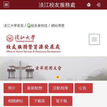
淡江校友服務處
/
/
:::
淡江大學首頁
校友會快找
網站導覽
Toggle 
:::
:::
簡介
最新動態
活動相簿
公告
相關網站
下載區
電子報