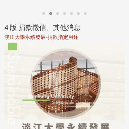
第
4 版 捐款徵信、其他消息
淡江大學永續發展-捐款指定用途
於