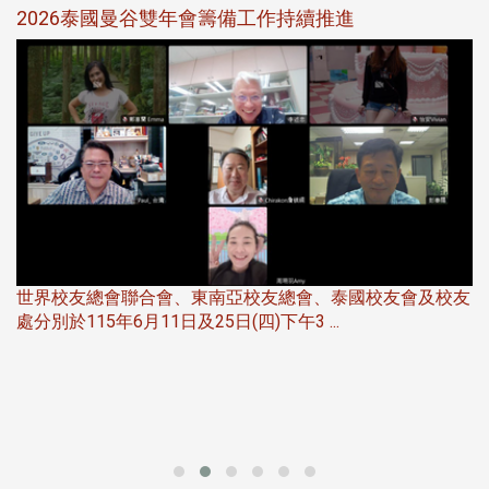
選
2026泰國曼谷雙年會籌備工作持續推進
5
世界校友總會聯合會、東南亞校友總會、泰國校友會及校友
服
處分別於115年6月11日及25日(四)下午3 ...
北
大