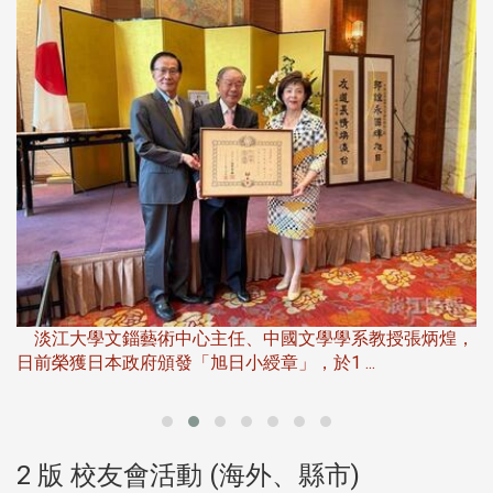
淡
下
淡江大學文錙藝術中心主任、中國文學學系教授張炳煌，
日前榮獲日本政府頒發「旭日小綬章」，於1 ...
董
2 版 校友會活動 (海外、縣市)