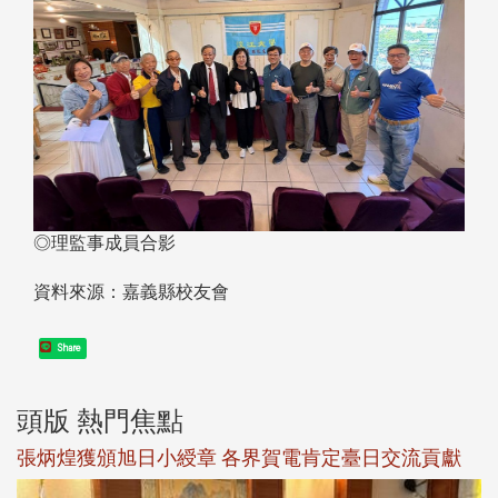
◎理監事成員合影
資料來源：嘉義縣校友會
Share
頭版 熱門焦點
新
張炳煌獲頒旭日小綬章 各界賀電肯定臺日交流貢獻