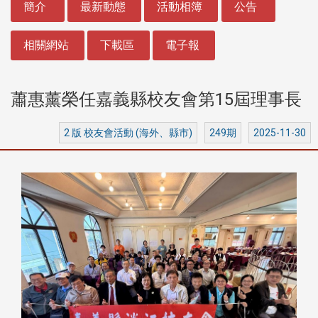
簡介
最新動態
活動相簿
公告
相關網站
下載區
電子報
蕭惠薰榮任嘉義縣校友會第15屆理事長
2 版 校友會活動 (海外、縣市)
249期
2025-11-30