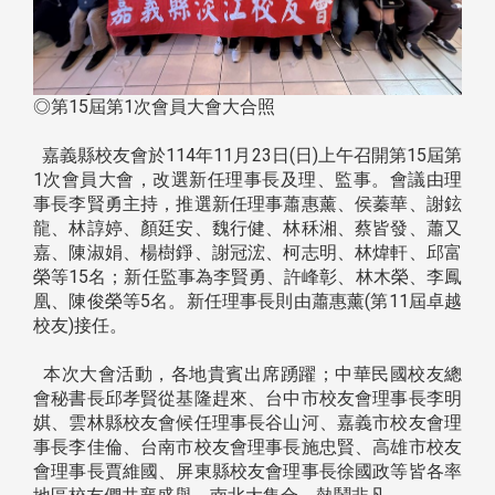
◎第15屆第1次會員大會大合照
嘉義縣校友會於114年11月23日(日)上午召開第15屆第
1次會員大會，改選新任理事長及理、監事。會議由理
事長李賢勇主持，推選新任理事蕭惠薰、侯蓁華、謝鉉
龍、林諄婷、顏廷安、魏行健、林秝湘、蔡皆發、蕭又
嘉、陳淑娟、楊樹錚、謝冠浤、柯志明、林煒軒、邱富
榮等15名；新任監事為李賢勇、許峰彰、林木榮、李鳳
凰、陳俊榮等5名。新任理事長則由蕭惠薰(第11屆卓越
校友)接任。
本次大會活動，各地貴賓出席踴躍；中華民國校友總
會秘書長邱孝賢從基隆趕來、台中市校友會理事長李明
娸、雲林縣校友會候任理事長谷山河、嘉義市校友會理
事長李佳倫、台南市校友會理事長施忠賢、高雄市校友
會理事長賈維國、屏東縣校友會理事長徐國政等皆各率