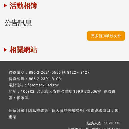
活動相簿
公告訊息
更多新加坡校友會
相關網站
聯絡電話：886-2-2621-5656 轉 8122～8127
傳真號碼：886-2-2391-8108
電郵信箱：fl@gms.tku.edu.tw
地址：106302 台北市大安區金華街199巷5號506室 網頁維
護：
廖家鳴​
個資政策
|
隱私權政策
|
個人資料告知聲明
個資連絡窗口：
鄭
惠蘭
造訪人次 : 28736443