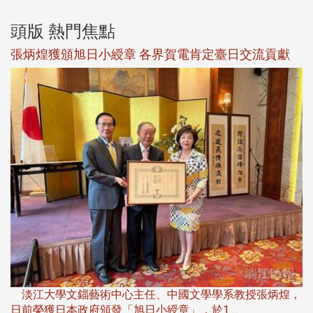
頭版 熱門焦點
新
張炳煌獲頒旭日小綬章 各界賀電肯定臺日交流貢獻
淡
下
淡江大學文錙藝術中心主任、中國文學學系教授張炳煌，
日前榮獲日本政府頒發「旭日小綬章」，於1 ...
董