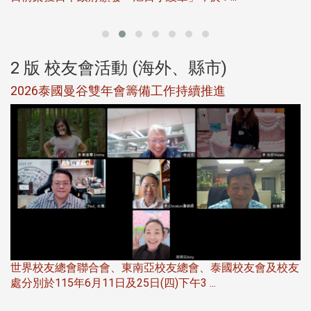
2 版 校友會活動 (海外、縣市)
選
2026泰國曼谷雙年會籌備工作持續推進
5
世界校友總會聯合會、東南亞校友總會、泰國校友會及校友
服
處分別於115年6月11日及25日(四)下午3 ...