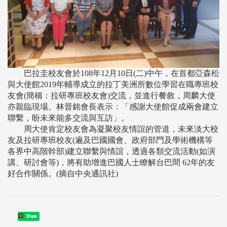
巴拉圭校友會於108年12月10日(二)中午，在首都亞森松
與大使館2019年輔導成立的拉丁美洲所數位學習在職專班校
友會(簡稱：拉研專班校友會)交流，並進行餐敘，周麟大使
亦親臨現場。林晉銘會長表示：「感謝大使館促成兩會建立
聯繫，盼未來能多交流與互訪」。
周大使肯定校友會為凝聚校友情誼的管道，未來淡大校
友及拉研專班校友(遍及巴國國會、政府部門及學術機構等
各界中高階幹部)建立聯繫與情誼，透過各類交流活動(如演
講、研討會等)，將有助增進巴國人士瞭解台巴間 62年的友
好合作關係。(摘自中央通訊社)
Share