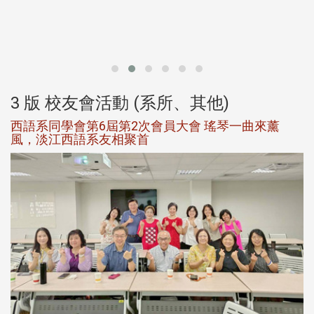
北
大
3 版 校友會活動 (系所、其他)
西語系同學會第6屆第2次會員大會 瑤琴一曲來薰
風，淡江西語系友相聚首
，