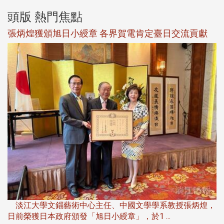
頭版 熱門焦點
新
張炳煌獲頒旭日小綬章 各界賀電肯定臺日交流貢獻
淡
下
淡江大學文錙藝術中心主任、中國文學學系教授張炳煌，
日前榮獲日本政府頒發「旭日小綬章」，於1 ...
董