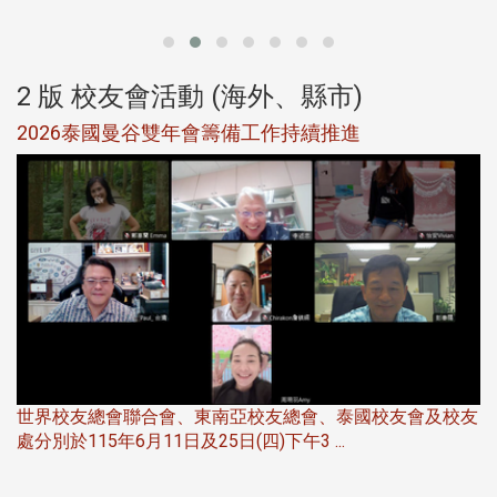
2 版 校友會活動 (海外、縣市)
選
2026泰國曼谷雙年會籌備工作持續推進
5
世界校友總會聯合會、東南亞校友總會、泰國校友會及校友
服
處分別於115年6月11日及25日(四)下午3 ...