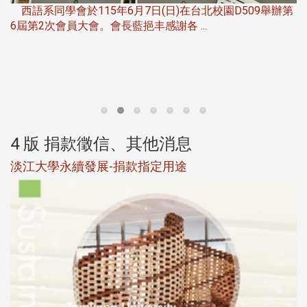
西語系同學會於115年6月7日(日)在台北校園D509舉辦第
6屆第2次會員大會。會長藍挹丰感謝各 ...
第
4 版 捐款徵信、其他消息
淡江大學永續發展-捐款指定用途