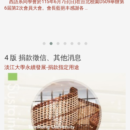
西語系同學會於115年6月7日(日)在台北校園D509舉辦第
6屆第2次會員大會。會長藍挹丰感謝各 ...
第
4 版 捐款徵信、其他消息
淡江大學永續發展-捐款指定用途
於