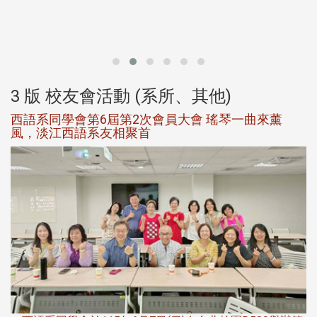
北
大
3 版 校友會活動 (系所、其他)
西語系同學會第6屆第2次會員大會 瑤琴一曲來薰
風，淡江西語系友相聚首
，