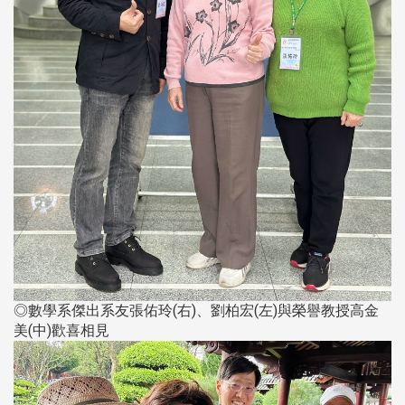
◎數學系傑出系友張佑玲(右)、劉柏宏(左)與榮譽教授高金
美(中)歡喜相見