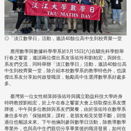
◎「淡江數學日」活動，邀請40餘位高中生到校齊聚一堂
應用數學與數據科學學系於3月15日(六)在騮先科學館舉
行春之饗宴，邀請兩位傑出系友張佑玲和劉柏宏，與師生、
系友們交流，同時舉辦「淡江數學日」活動，邀請40餘位高
中生到校齊聚一堂，除介紹本校數學系的教學特色外，也讓
傑出系友分享如何啟發職涯，勉勵高中生選擇數學系好處多
多。
臺灣第一位女性精算師張佑玲與國立勤益科技大學終身
特聘教授劉柏宏，於上午在春之饗宴大會上領取傑出系友獎
牌後，中午與多位教師與系友們聚餐，由於張佑玲在數學系
兼任多年的「保險精算」課程，老朋友相見笑聲不斷，回憶
過往也暢談未來。下午他倆則參與數學日活動，除教導數學
專業外，也與高中生們親切分享畢業後的職涯發展，如何在