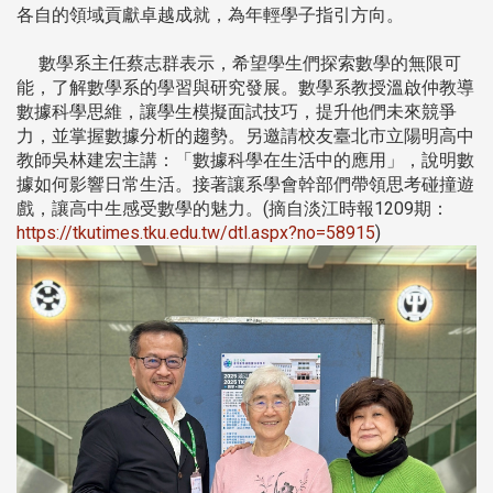
各自的領域貢獻卓越成就，為年輕學子指引方向。
數學系主任蔡志群表示，希望學生們探索數學的無限可
能，了解數學系的學習與研究發展。數學系教授溫啟仲教導
數據科學思維，讓學生模擬面試技巧，提升他們未來競爭
力，並掌握數據分析的趨勢。另邀請校友臺北市立陽明高中
教師吳林建宏主講：「數據科學在生活中的應用」，說明數
據如何影響日常生活。接著讓系學會幹部們帶領思考碰撞遊
戲，讓高中生感受數學的魅力。(摘自淡江時報1209期：
https://tkutimes.tku.edu.tw/dtl.aspx?no=58915
)