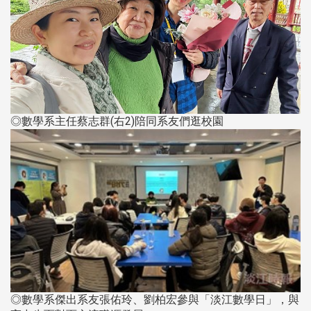
◎數學系主任蔡志群(右2)陪同系友們逛校園
◎數學系傑出系友張佑玲、劉柏宏參與「淡江數學日」，與