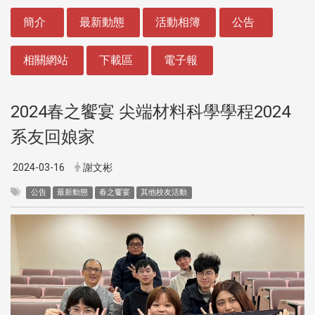
:::
簡介
最新動態
活動相簿
公告
相關網站
下載區
電子報
2024春之饗宴 尖端材料科學學程2024
系友回娘家
2024-03-16
謝文彬
公告
最新動態
春之饗宴
其他校友活動