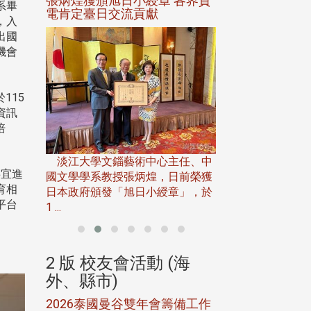
選案報部
張炳煌獲頒旭日小綬章 各界賀
觀勢匯天下校友
系畢
聘范巽綠
電肯定臺日交流貢獻
，入
出國
機會
115
資訊
培
淡江大學推廣教育處
13日(六)舉辦「
淡江大學文錙藝術中心主任、中
屆開學典禮暨共識營，
事宜進
15)年7
國文學學系教授張炳煌，日前榮獲
育相
事會於6月
日本政府頒發「旭日小綬章」，於
平台
1 ...
(海
2 版 校友會活動 (海
2 版 校友會
外、縣市)
外、縣市)
5年年中
2026泰國曼谷雙年會籌備工作
北加州校友會參