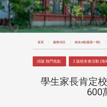
:::
首頁
服務項目
校友e報(最新一期)
:::
頭版 熱門焦點
2 版校友會活動 (海
學生家長肯定校
60