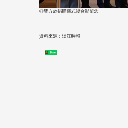
◎雙方於捐贈儀式後合影留念
資料來源：淡江時報
在連日大雨陰霾下，風保系友
Share
在115年6月27日(六)舉辦的一
遊，神奇迎來超幸運好天氣。大 .
江大學電子與電機系友會於115
6月28日在台北校區盛大舉辦
無人科技與前瞻應用論壇」，特
請 ...
4 版 捐款徵信、其他消
4 版 捐款徵信、其他
息
息
友個人資料保護聲明
歡迎訂閱校友e報！