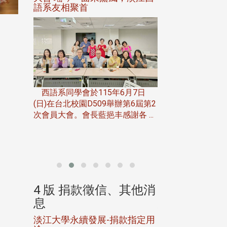
語系友相聚首
正、公開競賽精
一次會員
在台北校
西語系同學會於115年6月7日
伯申研發
(日)在台北校園D509舉辦第6屆第2
次會員大會。會長藍挹丰感謝各 ...
由社團法人淡江大
合總會主辦的「淡
韻盃歌唱大賽」，於11
、其他消
4 版 捐款徵信、其他消
4 版 捐款
息
息
淡江大學永續發展-捐款指定用
校友個人資料保