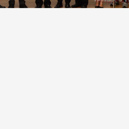
跨業合作協進會第二屆第
香港校友會前會長葉雅琴學姐與
會
大會於6月5日下午7時，
杜天寶學長一家，於115年6月4日
日
園D508室舉行，本校潘
(四)返校拜訪校友處，受到校友 ...
..
長、 ...
消
4 版 捐款徵信、其他消
4 版 捐款徵信
息
息
歡迎使用「淡江大學校園徵才
捐款芳名錄