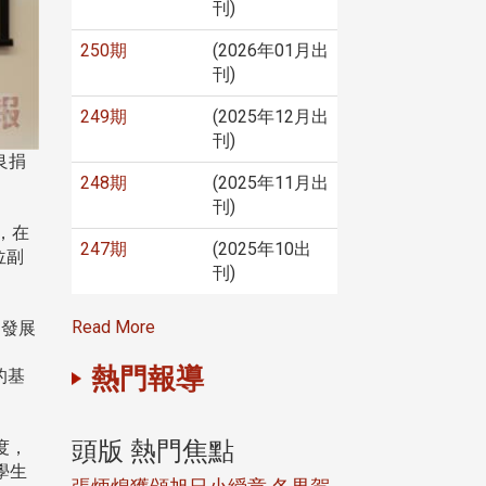
刊)
250期
(2026年01月出
刊)
249期
(2025年12月出
刊)
良捐
248期
(2025年11月出
刊)
，在
247期
(2025年10出
位副
刊)
Read More
習發展
熱門報導
的基
頭版 熱門焦點
頭版 熱門焦
度，
學生