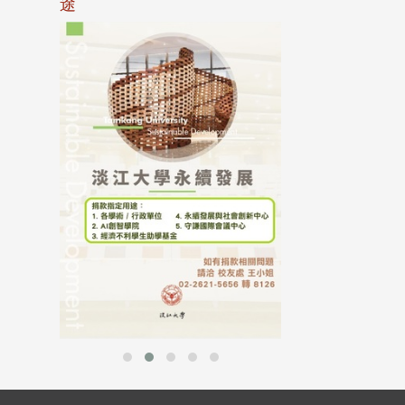
途
母校配合「個人資
行，並導入個資管
個人資料應盡善良
並於母校 ...