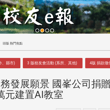
頭版 熱門焦點
外、縣市)
3 版校友會活動 (系所、其他)
4版 捐款
務發展願景 國峯公司捐
0萬元建置AI教室