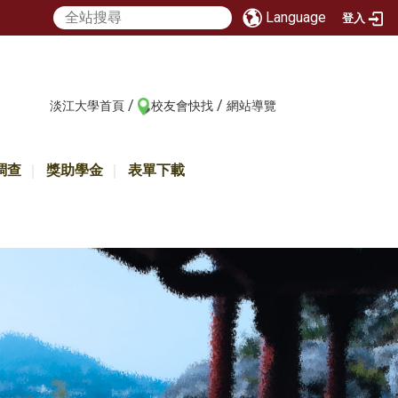
Language
登入
/
/
:::
淡江大學首頁
校友會快找
網站導覽
調查
獎助學金
表單下載