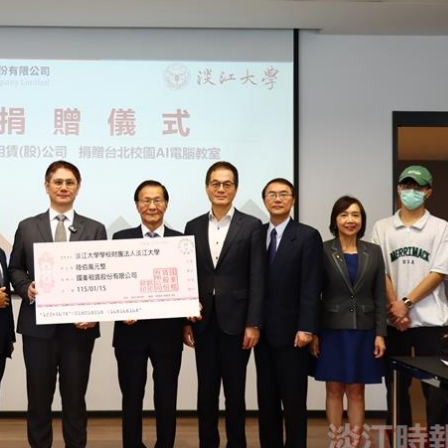
長 校友交流智慧治理凝聚向
理事會議 許宗由當選
心力
會長 並獲授權承辦
校友雙年會
南加州校友會於115年6月2
台中市校友會於115年6月24日
在美國洛杉磯華僑文教服
，在
(三)舉辦拜會台中市政府活動。參
（洛僑文化中心）會議室召
玲學
訪團由母校戰略所所長李大中、 ...
...
3 版 校友會活動 (系
3 版 校友會活動 
所、其他)
所、其他)
聚
【校友來訪】香港校友會前會
邱孝賢接任跨業合作協
長葉雅琴、杜天寶學長
屆理事長