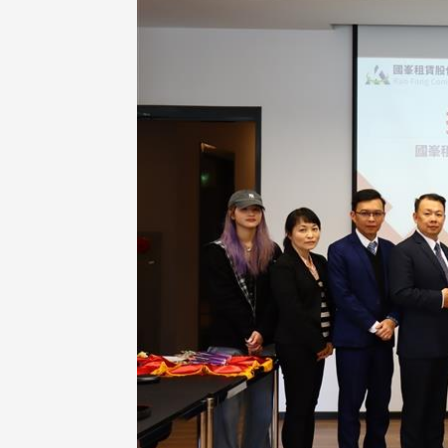
東校友會於115年6月10日(三)
台北市校友會於6月6日(六)舉辦
16日(二)，27名校友夥伴一同前
「新店瑠公圳知性健行活動」
中國寧夏省參訪，活 ...
領隊温明正學長與副領隊呂惠
姐的精 ...
 版 校友會活動 (系
3 版 校友會活動 (系
所、其他)
所、其他)
機系友會第3屆第4次理監事
風保系友會蘭陽探梅漫遊 齊
議暨系友論壇
共譜初夏歡樂樂章