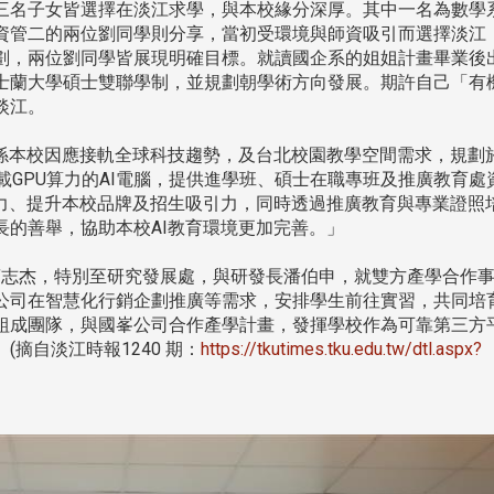
處
校友處新任執行長武士戎上
淡江大學董事會議改
三名子女皆選擇在淡江求學，與本校緣分深厚。其中一名為數學
念
任 攜手校友共創淡江新里程
聘任許輝煌為校長 新
資管二的兩位劉同學則分享，當初受環境與師資吸引而選擇淡江
董事
劃，兩位劉同學皆展現明確目標。就讀國企系的姐姐計畫畢業後
士蘭大學碩士雙聯學制，並規劃朝學術方向發展。期許自己「有
淡江。
係本校因應接軌全球科技趨勢，及台北校園教學空間需求，規劃於
載GPU算力的AI電腦，提供進學班、碩士在職專班及推廣教育處
爭力、提升本校品牌及招生吸引力，同時透過推廣教育與專業證照
長的善舉，協助本校AI教育環境更加完善。」
淡江大學於115年7月30日(四)舉
辦布達暨單位主管交接典禮。115
志杰，特別至研究發展處，與研發長潘伯申，就雙方產學合作
7月
本校校長葛煥昭將於今(1
學年度校友服務暨資源發展 ...
公司在智慧化行銷企劃推廣等需求，安排學生前往實習，共同培
深耕
月31日(五)任期屆滿。董
組成團隊，與國峯公司合作產學計畫，發揮學校作為可靠第三方
24日(三)下午5時 ...
摘自淡江時報1240 期：
https://tkutimes.tku.edu.tw/dtl.aspx?
2 版 校友會活動 (海
2 版 校友會活動 
外、縣市)
外、縣市)
台中市校友會拜會盧秀燕市
南加州校友會召開11