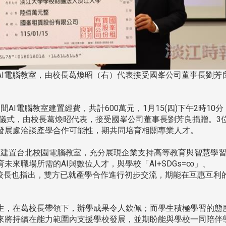
AI電腦教室，由校長葛煥昭（右）代表接受國峯公司董事長劉芳
I電腦教室建置經費，共計600萬元，1月15(四)下午2時10分
捐贈儀式，由校長葛煥昭代表，接受國峯公司董事長劉芳良捐贈。3
發展處洽談產學合作可能性，期共同培育相關專業人才。
建置台北校園電腦教室，充分展現企業支持高等教育與智慧學
來職場所需的AI與數位人才，與學校「AI+SDGs=∞」、
。葛校長也指出，雙方已就產學合作進行初步交流，期能在互惠互利
頭版 熱門焦點
頭版 熱門焦點
，在葛校長帶領下，辦學成果令人欽佩；而學生積極學習的態
來將持續在能力範圍內支援學校發展，並期盼能與學校一同陪伴