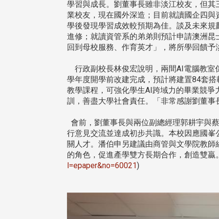
治大學主任秘書曾守正率隊
十四載深耕校友情誼 校友
學習與成長。劉董事長雖非淡江校友，但其
訪校友處 深化校友工作交
執行長彭春陽榮退 校友感
業校友，現在國外深造；目前就讀國企四與
共享實務經驗
相伴同行
學後發現學習成效較預期為佳。談及未來規
進修；就讀資管系的弟弟則預計申請澳洲昆
回到母校服務、作育英才」，將所學回饋予
行政副校長林俊宏說明，兩間AI電腦教室
學年度開學前改建完成，預計將建置84套搭
教學課程，可強化學生AI跨域力的畢業競
訓，善盡大學社會責任。「非常感謝劉董事
會前，劉董事長與兩位副總經理郭耕宇與蔡
治大學主任秘書、中文系校友
校友處執行長彭春陽於115年
行意見交流並達成初步共識。本校因應國峯
守正，於115年6月2日(二)率政
30日(四)榮退，為其十四年來
關人才。潘伯申另建議由商管與文學院教師
大學校友服務相關同仁蒞臨本 ...
校友服務、凝聚海內外校友情 ...
的角色，促進產學雙方長期合作，創造雙贏。(
l=epaper&no=60021
)
 版 校友會活動 (海
2 版 校友會活動 (海
外、縣市)
外、縣市)
東校友會6月活動
台北市校友會6月份活動