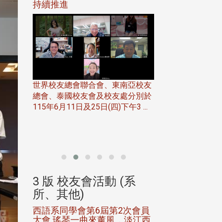
116年
持續推進
仲夏舞會 牛仔之
下屆世界
歡
世界校友總會聯合會、東南亞校友
總會、泰國校友會及校友處分別於
7日(日)
115年6月11日及25日(四)下午3 ...
務中心
北加州校友會於115
開115
晚，參加由北加州
聯合會在Foster Ci ..
(系
3 版 校友會活動 (系
3 版 校友會
所、其他)
所、其他)
進會第2
西語系同學會第6屆第2次會員
第一屆淡韻盃歌
大會 瑤琴一曲來薰風，淡江西
賽公開抽籤 落