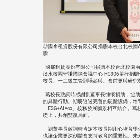
◎國峯租賃股份有限公司捐贈本校台北校園
贈
國峯租賃股份有限公司捐贈本校台北校園兩間A
淡水校園守謙國際會議中心 HC306舉行
校長、一二級主管到場參與。會前更與研究
葛校長致詞時感謝劉董事長慷慨捐助，協助
的具體行動。期盼透過完善的硬體設備，培育未
「ESG+AI=∞」校務發展願景相互結合
礎上，共創雙贏局面。
頭版 熱門焦點
頭版 熱門焦點
劉董事長致詞時肯定本校長期用心培育學生
也讓企業更深刻體會支持教育的重要性。未