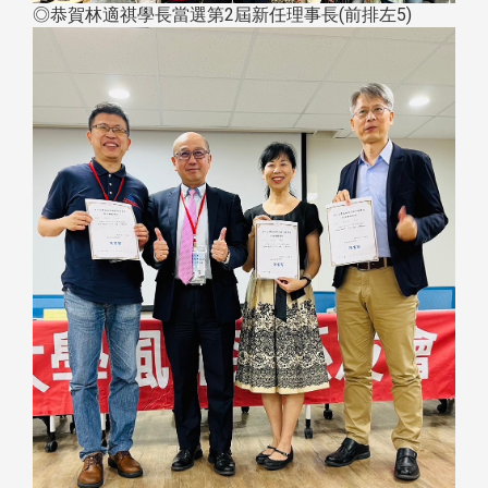
◎恭賀林適祺學長當選第2屆新任理事長(前排左5)