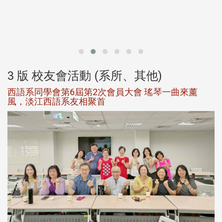
北
大
3 版 校友會活動 (系所、其他)
西語系同學會第6屆第2次會員大會 瑤琴一曲來薰
風，淡江西語系友相聚首
，