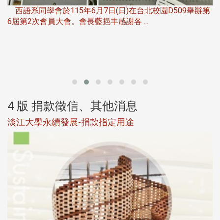
西語系同學會於115年6月7日(日)在台北校園D509舉辦第
6屆第2次會員大會。會長藍挹丰感謝各 ...
第
4 版 捐款徵信、其他消息
淡江大學永續發展-捐款指定用途