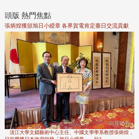
頭版 熱門焦點
新
張炳煌獲頒旭日小綬章 各界賀電肯定臺日交流貢獻
淡
下
淡江大學文錙藝術中心主任、中國文學學系教授張炳煌，