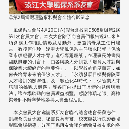
◎第2屆當選理監事和與會全體合影留念
風保系友會於4月20日(六)假台北校園D508舉辦第2屆
第1次會員大會。本次大會除了向會員們報告近3年來各
項會務工作推動情形及活動外，更邀請母系主任田峻
吉、教授何佳玲、逢甲大學風保系主任張永郎就「保險
業永續經營人才培育」進行專題座談，在理事長陳書窗
幽默風趣的引言下，由各與談人分別就「培育人才對與
保險業永續經營的重要性」、「以學校的角度而言，如
何去培育未來的保險人才」、「永續發展目標與保險業
人才培訓的關聯性」及「數位化AI時代下，保險業人才
培訓的挑戰與機遇」等各面向提出了具體的見解與看
法，讓在場聆聽的會員獲益頗豐。感謝陳瑞老師、高棟
梁老師不辭辛勞地參與大會全程活動。
本次會員大會邀請系所友會聯合總會總會長蘇志仁、
副總會長蘇子誠、秘書長莫海君、校友處執行長彭春陽
親臨會場指導，分享了系所友會聯合總會及校友處的各