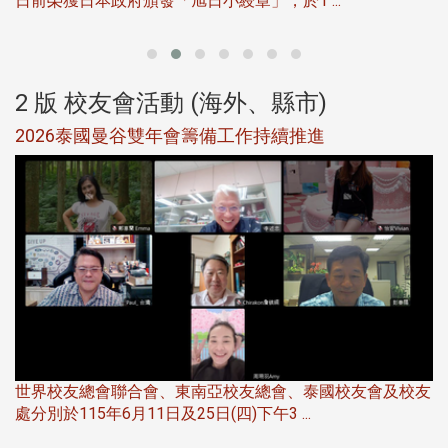
日前榮獲日本政府頒發「旭日小綬章」，於1 ...
董
2 版 校友會活動 (海外、縣市)
選
2026泰國曼谷雙年會籌備工作持續推進
5
世界校友總會聯合會、東南亞校友總會、泰國校友會及校友
服
處分別於115年6月11日及25日(四)下午3 ...