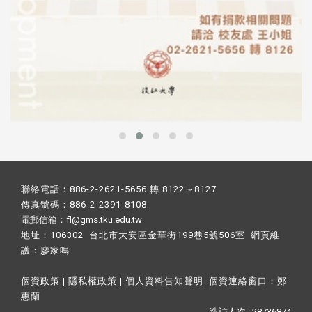
聯絡電話：886-2-2621-5656 轉 8122～8127
傳真號碼：886-2-2391-8108
電郵信箱：fl@gms.tku.edu.tw
地址：106302 台北市大安區金華街199巷5號506室 網頁維
護：
廖家鳴​
個資政策
|
隱私權政策
|
個人資料告知聲明
個資連絡窗口：
鄭
惠蘭
造訪人次 : 28736874