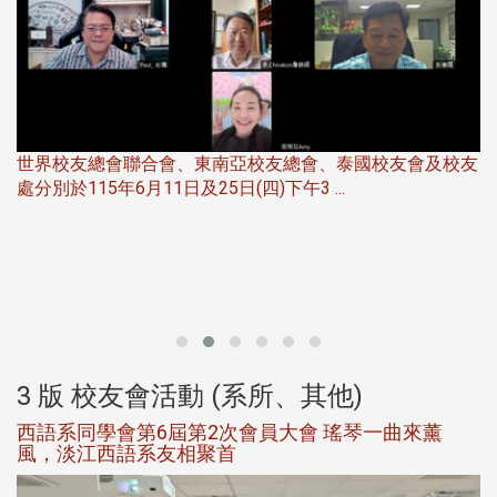
世界校友總會聯合會、東南亞校友總會、泰國校友會及校友
服
處分別於115年6月11日及25日(四)下午3 ...
北
大
3 版 校友會活動 (系所、其他)
西語系同學會第6屆第2次會員大會 瑤琴一曲來薰
風，淡江西語系友相聚首