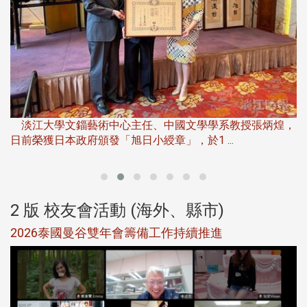
淡
下
淡江大學文錙藝術中心主任、中國文學學系教授張炳煌，
日前榮獲日本政府頒發「旭日小綬章」，於1 ...
董
2 版 校友會活動 (海外、縣市)
選
2026泰國曼谷雙年會籌備工作持續推進
5