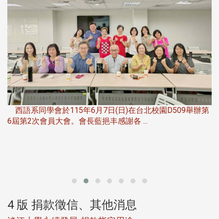
，
西語系同學會於115年6月7日(日)在台北校園D509舉辦第
6屆第2次會員大會。會長藍挹丰感謝各 ...
第
4 版 捐款徵信、其他消息