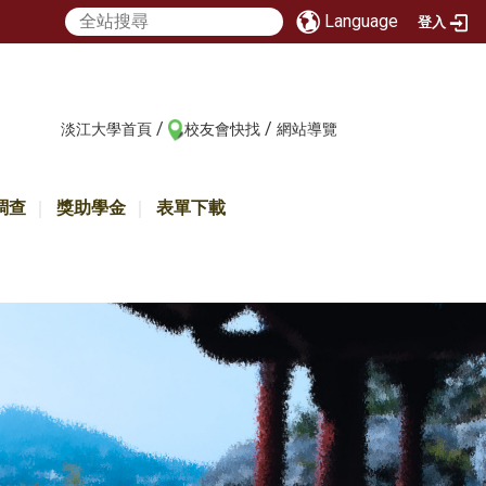
Language
登入
/
/
:::
淡江大學首頁
校友會快找
網站導覽
調查
獎助學金
表單下載