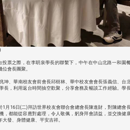
)
返台投票之際，在李眀泉學長的聯繫下，中午在中山北路一和園
幾位會長團聚。
兆坤、華南校友會前會長邱樹林、華中校友會會長張義信、台
學長，利用返台時間抽空歡聚，分享會務及暢談工作經驗。學
1月16日(二)拜訪世界校友會聯合會總會長陳進財，對陳總會
機，都能從容應對處理，令人敬佩，躬身拜會請益，並交換健
頭版 熱門焦點
頭版 熱門焦點
年大發、身體健康、平安吉祥。