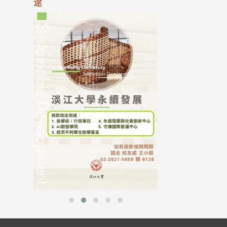
途
母校配合「個人資
行，並導入個資管
個人資料應盡善良
並於母校 ...