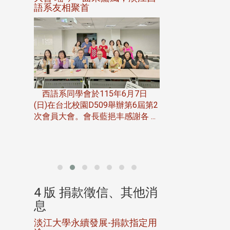
語系友相聚首
正、公開競賽精
一次會員
在台北校
西語系同學會於115年6月7日
伯申研發
(日)在台北校園D509舉辦第6屆第2
次會員大會。會長藍挹丰感謝各 ...
由社團法人淡江大
合總會主辦的「淡
韻盃歌唱大賽」，於11
、其他消
4 版 捐款徵信、其他消
4 版 捐款
息
息
淡江大學永續發展-捐款指定用
校友個人資料保