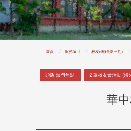
:::
首頁
服務項目
校友e報(最新一期)
:::
頭版 熱門焦點
2 版校友會活動 (海
華中