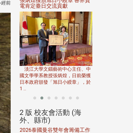
選案報部
張炳煌獲頒旭日小綬章 各界賀
觀勢匯天下校友
心經前
聘范巽綠
電肯定臺日交流貢獻
淡江大學推廣教育處
13日(六)舉辦「
淡江大學文錙藝術中心主任、中
屆開學典禮暨共識營，
15)年7
國文學學系教授張炳煌，日前榮獲
事會於6月
日本政府頒發「旭日小綬章」，於
1 ...
(海
2 版 校友會活動 (海
2 版 校友會
外、縣市)
外、縣市)
5年年中
2026泰國曼谷雙年會籌備工作
北加州校友會參