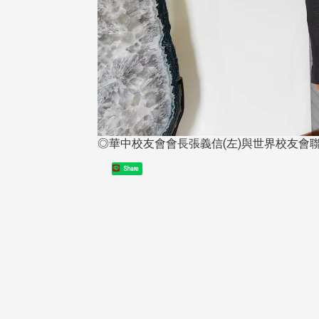
◎華中校友會會長張義信(左)與世界校友會
東校友會於115年6月10日(三)
台北市校友會於6月6日(六)舉辦
16日(二)，27名校友夥伴一同前
「新店瑠公圳知性健行活動」
Share
中國寧夏省參訪，活 ...
領隊温明正學長與副領隊呂惠
姐的精 ...
 版 校友會活動 (系
3 版 校友會活動 (系
所、其他)
所、其他)
機系友會第3屆第4次理監事
風保系友會蘭陽探梅漫遊 齊
議暨系友論壇
共譜初夏歡樂樂章