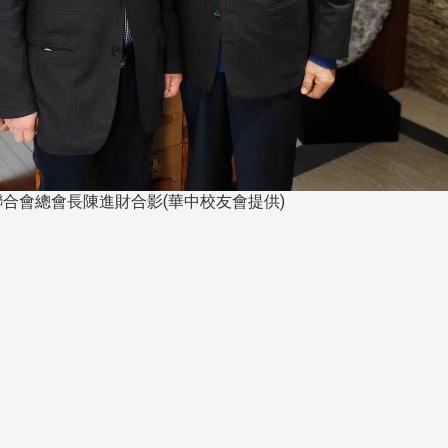
長 校友交流智慧治理凝聚向
理事會議 許宗由當選
心力
會長 並獲授權承辦
校友雙年會
聯合會總會長陳進財合影(華中校友會提供)
南加州校友會於115年6月2
台中市校友會於115年6月24日
在美國洛杉磯華僑文教服
，在
(三)舉辦拜會台中市政府活動。參
（洛僑文化中心）會議室召
玲學
訪團由母校戰略所所長李大中、 ...
...
3 版 校友會活動 (系
3 版 校友會活動 
所、其他)
所、其他)
聚
【校友來訪】香港校友會前會
邱孝賢接任跨業合作協
長葉雅琴、杜天寶學長
屆理事長