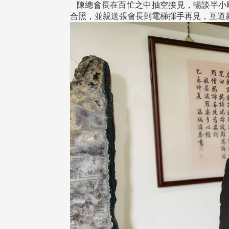
治大學主任秘書曾守正率隊
十四載深耕校友情誼 校友
陳總會長在百忙之中抽空接見，暢談半小
訪校友處 深化校友工作交
執行長彭春陽榮退 校友感
合照，並親送張會長到電梯揮手再見，互道
共享實務經驗
相伴同行
治大學主任秘書、中文系校友
校友處執行長彭春陽於115年
守正，於115年6月2日(二)率政
30日(四)榮退，為其十四年來
大學校友服務相關同仁蒞臨本 ...
校友服務、凝聚海內外校友情 ...
 版 校友會活動 (海
2 版 校友會活動 (海
外、縣市)
外、縣市)
東校友會6月活動
台北市校友會6月份活動