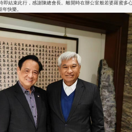
處
校友處新任執行長武士戎上
淡江大學董事會議改
時即結束此行，感謝陳總會長。離開時在辦公室般若婆羅蜜多
念
任 攜手校友共創淡江新里程
聘任許輝煌為校長 新
新年快樂。
董事
淡江大學於115年7月30日(四)舉
辦布達暨單位主管交接典禮。115
7月
本校校長葛煥昭將於今(1
學年度校友服務暨資源發展 ...
深耕
月31日(五)任期屆滿。董
24日(三)下午5時 ...
2 版 校友會活動 (海
2 版 校友會活動 
外、縣市)
外、縣市)
台中市校友會拜會盧秀燕市
南加州校友會召開11