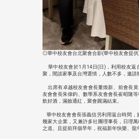
◎華中校友會台北聚會合影(華中校友會提供
華中校友會於1月14日(日)，利用校友
聚，閒談家事及台灣選情，人數不多，邀請
出席有卓越校友會會長董煥新、前會長黃
友會會長朱偉鈞、數學系友會會長崔昭隆等
飲好酒，滿臉通紅，聚會圓滿結束。
華中校友會會長張義信另利用返台時間，於
幾家大企業，又兼許多社團理事長，日理萬
頭版 熱門焦點
頭版 熱門焦點
之道。且提前拜個早年，祝福新年快樂、龍