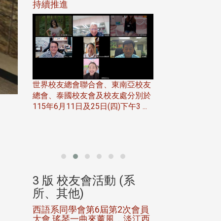
116年
持續推進
仲夏舞會 牛仔之
下屆世界
歡
世界校友總會聯合會、東南亞校友
總會、泰國校友會及校友處分別於
7日(日)
115年6月11日及25日(四)下午3 ...
務中心
北加州校友會於115
開115
晚，參加由北加州
聯合會在Foster Ci ..
(系
3 版 校友會活動 (系
3 版 校友會
所、其他)
所、其他)
進會第2
西語系同學會第6屆第2次會員
第一屆淡韻盃歌
大會 瑤琴一曲來薰風，淡江西
賽公開抽籤 落