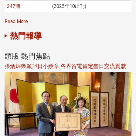
247期
(2025年10出刊)
Read More
熱門報導
頭版 熱門焦點
新
張炳煌獲頒旭日小綬章 各界賀電肯定臺日交流貢獻