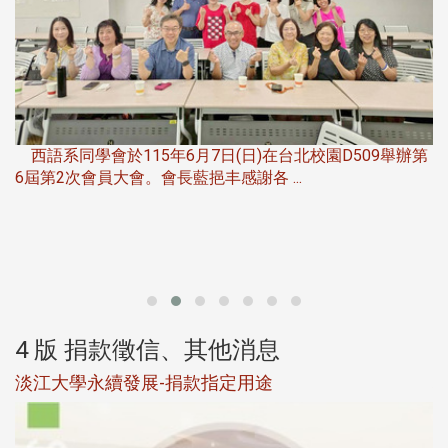
，
西語系同學會於115年6月7日(日)在台北校園D509舉辦第
6屆第2次會員大會。會長藍挹丰感謝各 ...
第
4 版 捐款徵信、其他消息
淡江大學永續發展-捐款指定用途