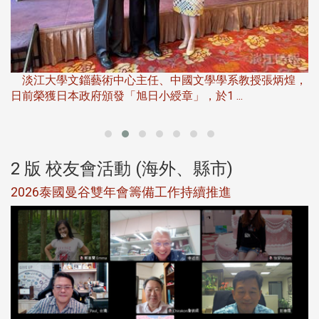
淡
下
淡江大學文錙藝術中心主任、中國文學學系教授張炳煌，
日前榮獲日本政府頒發「旭日小綬章」，於1 ...
董
2 版 校友會活動 (海外、縣市)
選
2026泰國曼谷雙年會籌備工作持續推進
5