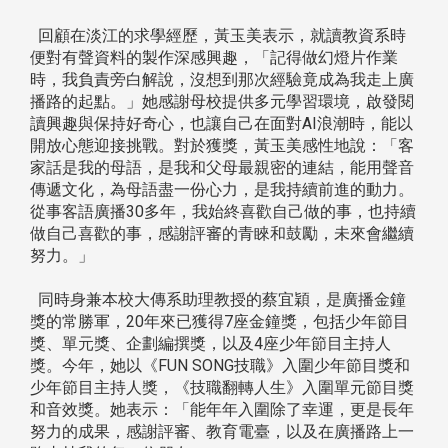
回顧在淡江的求學經歷，黃玉美表示，就讀教資系時
便對有聲資料的製作深感興趣，「記得做幻燈片作業
時，我負責旁白解說，沒想到那次經驗竟成為我走上廣
播路的起點。」她感謝母校提供多元學習環境，啟發閱
讀興趣與保持好奇心，也讓自己在面對AI浪潮時，能以
開放心態迎接挑戰。對於獲獎，黃玉美感性地說：「客
家話是我的母語，是我和父母最親密的連結，能用聲音
傳遞文化，為母語盡一份心力，是我持續前進的動力。
從事客語廣播30多年，我始終喜歡自己做的事，也持續
做自己喜歡的事，感謝評審的青睞和鼓勵，未來會繼續
努力。」
同時身兼本校大傳系助理教授的蔡宜穎，是廣播金鐘
獎的常勝軍，20年來已獲得7座金鐘獎，包括少年節目
獎、單元獎、企劃編撰獎，以及4座少年節目主持人
獎。今年，她以《FUN SONG技職》入圍少年節目獎和
少年節目主持人獎，《技職翻轉人生》入圍單元節目獎
和音效獎。她表示：「能年年入圍除了幸運，更是長年
努力的成果，感謝評審、教育電臺，以及在廣播路上一