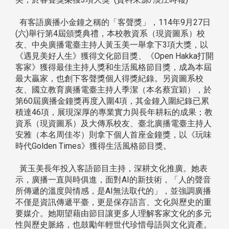
有客語廣播小金鐘之稱的「客聲獎」，114年9月27日
(六)舉行第4屆頒獎典禮，本校教資系（現資圖系）校
友、中央廣播電臺主持人黃玉美一舉拿下3項大獎，以
《遇見美好人生》獲得文化節目獎、《Open Hakka打開
客家》獲得最佳主持人獎和生活風格節目獎，成為本屆
最大贏家，也創下客聲獎個人得獎紀錄。另資圖系校
友、國立教育廣播電臺主持人季潔（本名蔡宜穎），於
第60屆廣播金鐘獎再度入圍4項，其金鐘入圍紀錄已累
積達46項，展現深厚的專業實力與長年耕耘的成果；教
資系（現資圖系）及大傳系校友、臺北廣播電臺主持人
安雅（本名周佳岑）則拿下個人首座金鐘獎，以《玩味
時代Golden Times》獲得生活風格節目獎。
黃玉美長年投入客語節目主持，深耕文化推廣。她表
示，廣播一直與時俱進，面對AI的新技術，「人的聲音
所傳遞的溫度與情感，是AI無法取代的」，並強調廣播
不僅是資訊傳遞平臺，更是保存語言、文化與歷史的重
要媒介。她期望藉由節目讓更多人理解客家文化的多元
性與歷史脈絡，也鼓勵年輕世代珍惜母語與文化資產。