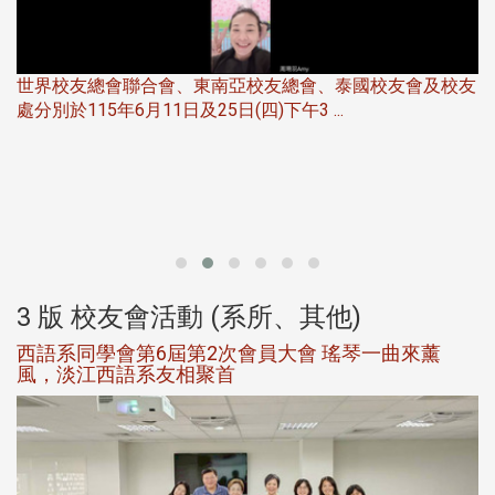
世界校友總會聯合會、東南亞校友總會、泰國校友會及校友
服
處分別於115年6月11日及25日(四)下午3 ...
北
大
3 版 校友會活動 (系所、其他)
西語系同學會第6屆第2次會員大會 瑤琴一曲來薰
風，淡江西語系友相聚首