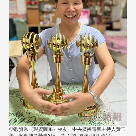
◎教資系（現資圖系）校友、中央廣播電臺主持人黃玉
美，於客聲獎榮獲3項大獎 (資料來源/淡江時報)