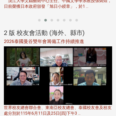
淡江大學文錙藝術中心主任、中國文學學系教授張炳煌，
日前榮獲日本政府頒發「旭日小綬章」，於1 ...
董
2 版 校友會活動 (海外、縣市)
選
2026泰國曼谷雙年會籌備工作持續推進
5
世界校友總會聯合會、東南亞校友總會、泰國校友會及校友
服
處分別於115年6月11日及25日(四)下午3 ...