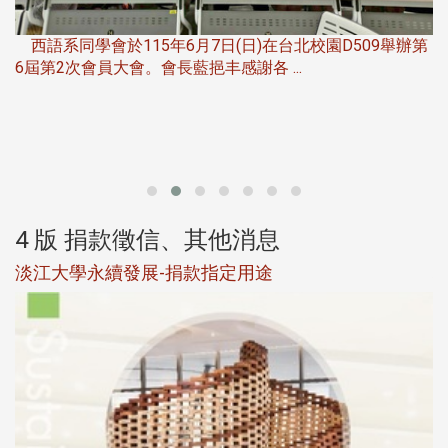
，
西語系同學會於115年6月7日(日)在台北校園D509舉辦第
6屆第2次會員大會。會長藍挹丰感謝各 ...
第
4 版 捐款徵信、其他消息
淡江大學永續發展-捐款指定用途