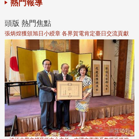
熱門報導
頭版 熱門焦點
新
張炳煌獲頒旭日小綬章 各界賀電肯定臺日交流貢獻
淡
下