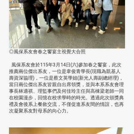
◎風保系友會春之饗宴主視覺大合照
風保系友會於115年3月14日(六)參加春之饗宴，此次
推薦兩位傑出系友，一位是韋俊青學長(現職為凱基人
壽資深協理)，一位是蔡文英學姐(新光人壽副總經理)，
當日兩位傑出系友皆親自出席領獎，並與本系系友會理
事長林適祺、理監事們及何佳玲主任與高棟梁老師一同
在校園漫步，回憶在校求學時的時光。透過此次頒獎典
禮及會後系上餐敘交流，不僅促進系友間的情誼，也再
次凝聚系友對母系的向心力。