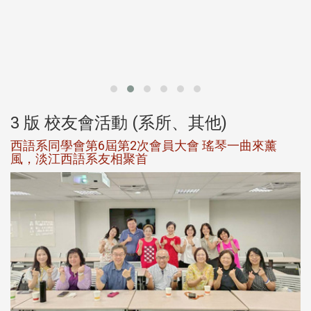
北
大
3 版 校友會活動 (系所、其他)
西語系同學會第6屆第2次會員大會 瑤琴一曲來薰
風，淡江西語系友相聚首