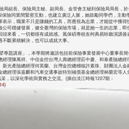
處
校友處新任執行長武士戎上
淡江大學董事會議改
念
任 攜手校友共創淡江新里程
聘任許輝煌為校長 新
險局組長、保險局主秘、副局長、金管會主秘到保險局局長，於
董事
證券與保險同業間緊密互動，也建立廣泛人脈，她鼓勵同學們，主動
華表示，職業不只是賺錢的工具，而應視為志業，才能從中獲得
險公司穩健發展，健全臺灣的保險市場，就是她一生的志業，即
回頭來看，一切都很有成就感。風保碩專校友柯典易聆聽演講後
過不斷累積解決，也可以成就大事。
擘專題講座」，本學期將邀請包括前保險事業發展中心董事長簡
總經理陳萬祥、中信金控台灣人壽總經理莊中慶、和泰產險總經
淡江大學於115年7月30日(四)舉
、新光產險總經理何英蘭、台灣金控總稽核許素珠、財團法人金
辦布達暨單位主管交接典禮。115
金總經理張嘉麟和汽車交通事故特別補償基金總經理林榮宏等人
7月
本校校長葛煥昭將於今(1
學年度校友服務暨資源發展 ...
采，以深化學術與實務之交流。(摘自淡江時報1207期：
深耕
月31日(五)任期屆滿。董
834
)
24日(三)下午5時 ...
2 版 校友會活動 (海
2 版 校友會活動 
外、縣市)
外、縣市)
台中市校友會拜會盧秀燕市
南加州校友會召開11