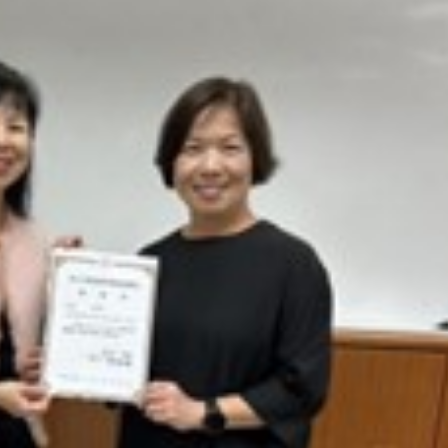
長 校友交流智慧治理凝聚向
理事會議 許宗由當選
心力
會長 並獲授權承辦
校友雙年會
南加州校友會於115年6月2
台中市校友會於115年6月24日
在美國洛杉磯華僑文教服
，在
(三)舉辦拜會台中市政府活動。參
（洛僑文化中心）會議室召
玲學
訪團由母校戰略所所長李大中、 ...
...
3 版 校友會活動 (系
3 版 校友會活動 
所、其他)
所、其他)
聚
【校友來訪】香港校友會前會
邱孝賢接任跨業合作協
長葉雅琴、杜天寶學長
屆理事長