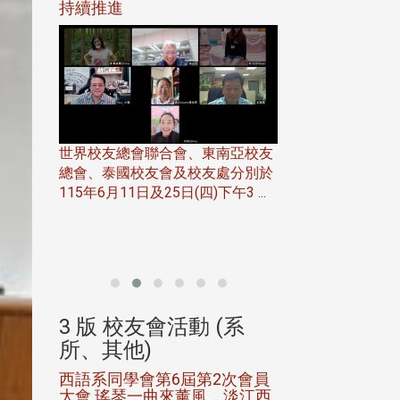
116年
持續推進
仲夏舞會 牛仔之
下屆世界
歡
世界校友總會聯合會、東南亞校友
總會、泰國校友會及校友處分別於
7日(日)
115年6月11日及25日(四)下午3 ...
務中心
北加州校友會於115
開115
晚，參加由北加州
聯合會在Foster Ci ..
(系
3 版 校友會活動 (系
3 版 校友會
所、其他)
所、其他)
進會第2
西語系同學會第6屆第2次會員
第一屆淡韻盃歌
大會 瑤琴一曲來薰風，淡江西
賽公開抽籤 落