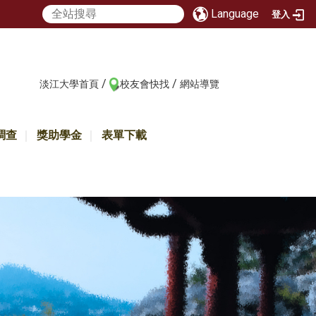
Language
登入
/
/
:::
淡江大學首頁
校友會快找
網站導覽
調查
獎助學金
表單下載