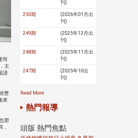
刊)
250期
(2026年01月出
刊)
249期
(2025年12月出
刊)
248期
(2025年11月出
刊)
運用
華，主
247期
(2025年10出
嚴謹
刊)
Read More
經歷
後來
熱門報導
也塑
頭版 熱門焦點
頭版 熱門焦
調，