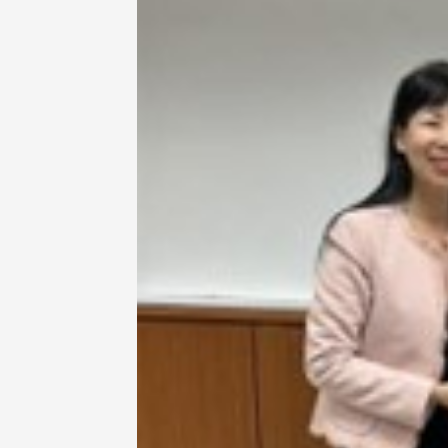
東校友會於115年6月10日(三)
台北市校友會於6月6日(六)舉辦
16日(二)，27名校友夥伴一同前
「新店瑠公圳知性健行活動」
中國寧夏省參訪，活 ...
領隊温明正學長與副領隊呂惠
姐的精 ...
 版 校友會活動 (系
3 版 校友會活動 (系
所、其他)
所、其他)
機系友會第3屆第4次理監事
風保系友會蘭陽探梅漫遊 齊
議暨系友論壇
共譜初夏歡樂樂章