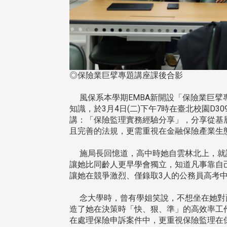
◎保險業巨擘專題講座課後合影
風保系本學期EMBA新開設「保險業巨擘
知識，於3月4日(二)下午7時在臺北校園D
講：「保險監理實務經驗分享」，分享從基
且完善的法規，更需重視在金融保險產業生
施局長回憶道，高中時她自雲林北上，就
讓她比同齡人更早學會獨立，知道凡事靠自
讓她在競爭激烈、僅錄取3人的公務員高考
念大學時，曾有學姐笑說，不想坐在她對
頭版 熱門焦點
頭版 熱門焦點
造了她在決策時「快、狠、準」的高效率工
在處理保險申訴案件中，更重視保險監理在