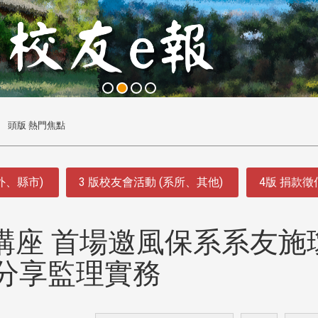
頭版 熱門焦點
外、縣市)
3 版校友會活動 (系所、其他)
4版 捐款
講座 首場邀風保系系友施
分享監理實務