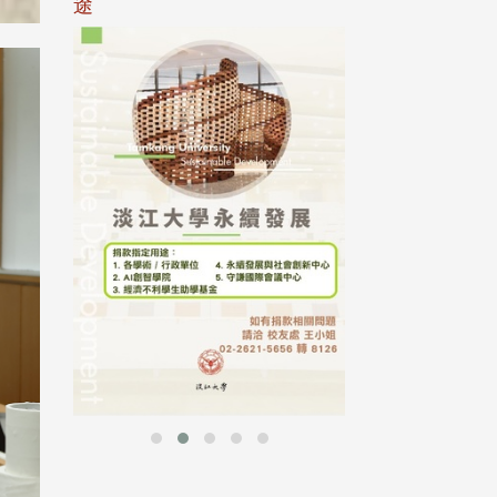
途
母校配合「個人資
行，並導入個資管
個人資料應盡善良
並於母校 ...