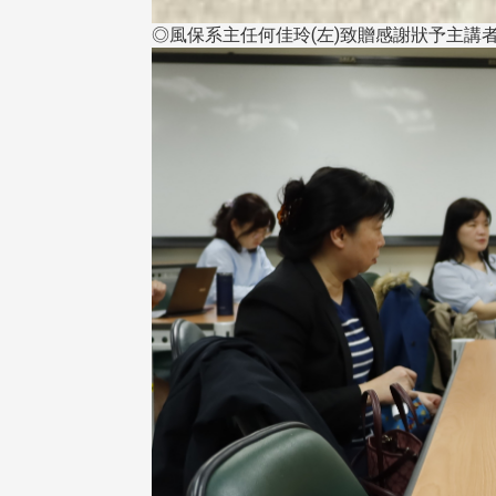
◎風保系主任何佳玲(左)致贈感謝狀予主講
校配合「個人資料保護法」之施
，並導入個資管理，對於校友之
人資料應盡善良管理人之責任，
於母校 ...