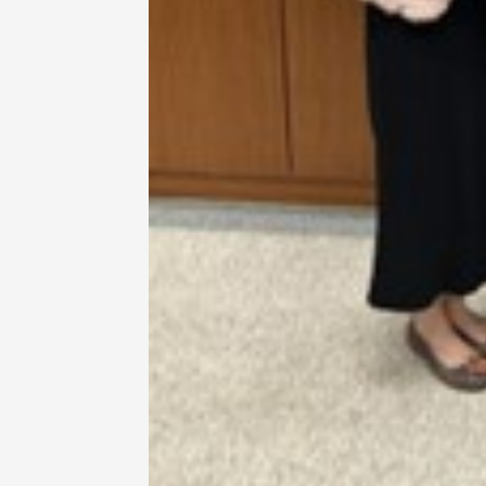
在連日大雨陰霾下，風保系友
在115年6月27日(六)舉辦的一
遊，神奇迎來超幸運好天氣。大 .
江大學電子與電機系友會於115
6月28日在台北校區盛大舉辦
無人科技與前瞻應用論壇」，特
請 ...
4 版 捐款徵信、其他消
4 版 捐款徵信、其他
息
息
友個人資料保護聲明
歡迎訂閱校友e報！