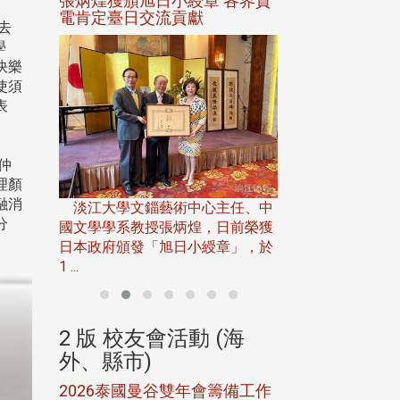
選案報部
張炳煌獲頒旭日小綬章 各界賀
觀勢匯天下校友
聘范巽綠
電肯定臺日交流貢獻
去
學
快樂
使須
表
仲
淡江大學推廣教育處
理顏
13日(六)舉辦「
融消
淡江大學文錙藝術中心主任、中
屆開學典禮暨共識營，
分
15)年7
國文學學系教授張炳煌，日前榮獲
事會於6月
日本政府頒發「旭日小綬章」，於
1 ...
(海
2 版 校友會活動 (海
2 版 校友會
外、縣市)
外、縣市)
5年年中
2026泰國曼谷雙年會籌備工作
北加州校友會參