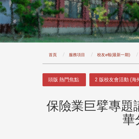
:::
首頁
服務項目
校友e報(最新一期)
:::
頭版 熱門焦點
2 版校友會活動 (海
保險業巨擘專題
華