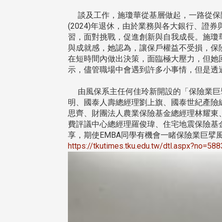
治大學主任秘書曾守正率隊
十四載深耕校友情誼 校友
訪校友處 深化校友工作交
執行長彭春陽榮退 校友感
談及工作，施瓊華從基層做起，一路從保
共享實務經驗
相伴同行
(2024)年退休，由於業務與各大銀行、
習，面對挑戰，促進創新與自我成長。施瓊
與成就感，她認為，讓保戶權益不受損，保
在短時間內做出決策，面臨極大壓力，但她
示，儘管職場中會遇到許多小事情，但是透
由風保系主任何佳玲新開設的「保險業巨
明、國泰人壽總經理劉上旗、國泰世紀產險
思齊、財團法人農業保險基金總經理林耀東
費評議中心總經理羅俊瑋、住宅地震保險基
治大學主任秘書、中文系校友
校友處執行長彭春陽於115年
享，期使EMBA同學有機會一睹保險業巨擘風
守正，於115年6月2日(二)率政
30日(四)榮退，為其十四年來
https://tkutimes.tku.edu.tw/dtl.aspx?no=58
大學校友服務相關同仁蒞臨本 ...
校友服務、凝聚海內外校友情 ...
 版 校友會活動 (海
2 版 校友會活動 (海
外、縣市)
外、縣市)
東校友會6月活動
台北市校友會6月份活動