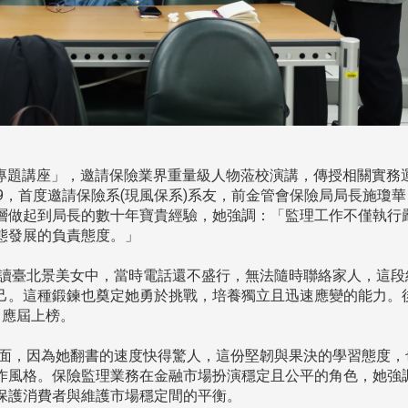
專題講座」，邀請保險業界重量級人物蒞校演講，傳授相關實務
309，首度邀請保險系(現風保系)系友，前金管會保險局局長施瓊
層做起到局長的數十年寶貴經驗，她強調：「監理工作不僅執行
態發展的負責態度。」
讀臺北景美女中，當時電話還不盛行，無法隨時聯絡家人，這段
己。這種鍛鍊也奠定她勇於挑戰，培養獨立且迅速應變的能力。
中應屆上榜。
面，因為她翻書的速度快得驚人，這份堅韌與果決的學習態度，
頭版 熱門焦點
頭版 熱門焦點
作風格。保險監理業務在金融市場扮演穩定且公平的角色，她強
保護消費者與維護市場穩定間的平衡。