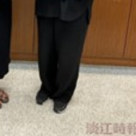
跨業合作協進會第二屆第
香港校友會前會長葉雅琴學姐與
會
大會於6月5日下午7時，
杜天寶學長一家，於115年6月4日
日
園D508室舉行，本校潘
(四)返校拜訪校友處，受到校友 ...
..
長、 ...
消
4 版 捐款徵信、其他消
4 版 捐款徵信
息
息
歡迎使用「淡江大學校園徵才
捐款芳名錄