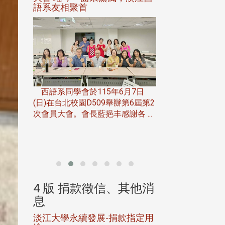
語系友相聚首
正、公開競賽精
一次會員
在台北校
西語系同學會於115年6月7日
伯申研發
(日)在台北校園D509舉辦第6屆第2
次會員大會。會長藍挹丰感謝各 ...
由社團法人淡江大
合總會主辦的「淡
韻盃歌唱大賽」，於11
、其他消
4 版 捐款徵信、其他消
4 版 捐款
息
息
淡江大學永續發展-捐款指定用
校友個人資料保