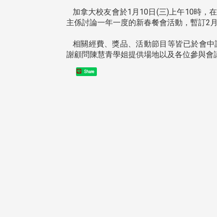
加拿大校友會於1月10日(三)上午10時，在
主係討論一年一度的新春餐會活動，暫訂2
相關經費、獎品、活動節目等皆已於會中
謝顧問陳慧青學姐提供場地以及各位參與會
Share
頭版 熱門焦點
頭版 熱門焦點