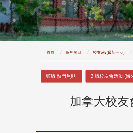
:::
首頁
服務項目
校友e報(最新一期)
:::
頭版 熱門焦點
2 版校友會活動 (海
加拿大校友