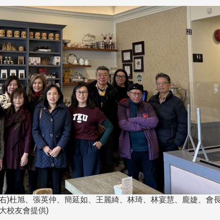
至右)杜旭、張英仲、簡延如、王麗綺、林琦、林宴慧、龐婕、會
大校友會提供)