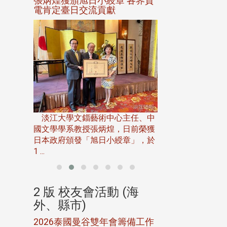
選案報部
張炳煌獲頒旭日小綬章 各界賀
觀勢匯天下校友
聘范巽綠
電肯定臺日交流貢獻
淡江大學推廣教育處
13日(六)舉辦「
淡江大學文錙藝術中心主任、中
屆開學典禮暨共識營，
15)年7
國文學學系教授張炳煌，日前榮獲
事會於6月
日本政府頒發「旭日小綬章」，於
1 ...
(海
2 版 校友會活動 (海
2 版 校友會
外、縣市)
外、縣市)
5年年中
2026泰國曼谷雙年會籌備工作
北加州校友會參