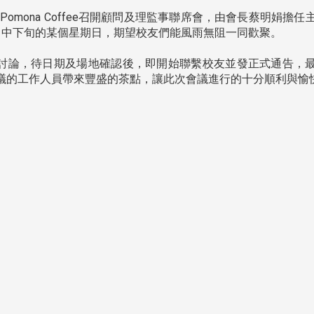
Pomona Coffee召開顧問及理監事聯席會，由會長蔡明娟擔任
月中下旬的某個星期日，期望校友們能風雨無阻一同歡聚。
討論，待日期及場地確認後，即開始聯繫校友並發正式通告，
議的工作人員帶來豐盛的茶點，讓此次會議進行的十分順利與愉
頭版 熱門焦點
頭版 熱門焦點