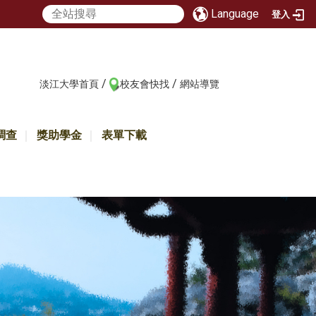
Language
登入
/
/
:::
淡江大學首頁
校友會快找
網站導覽
調查
獎助學金
表單下載