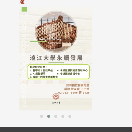
途
母校配合「個人資
行，並導入個資管
個人資料應盡善良
並於母校 ...