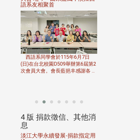
語系友相聚首
正、公開競賽精
一次會員
在台北校
西語系同學會於115年6月7日
伯申研發
(日)在台北校園D509舉辦第6屆第2
次會員大會。會長藍挹丰感謝各 ...
由社團法人淡江大
合總會主辦的「淡
韻盃歌唱大賽」，於11
、其他消
4 版 捐款徵信、其他消
4 版 捐款
息
息
淡江大學永續發展-捐款指定用
校友個人資料保