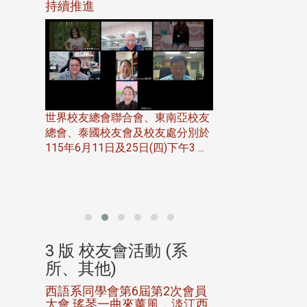
116年
持續推進
仲夏舞會 牛仔之
下屆世界
歡
世界校友總會聯合會、東南亞校友
總會、泰國校友會及校友處分別於
7日(日)
115年6月11日及25日(四)下午3 ...
務中心
北加州校友會於115
開115
晚，參加由北加州
聯合會在Foster Ci ..
(系
3 版 校友會活動 (系
3 版 校友會
所、其他)
所、其他)
進會第2
西語系同學會第6屆第2次會員
第一屆淡韻盃歌
大會 瑤琴一曲來薰風，淡江西
賽公開抽籤 落