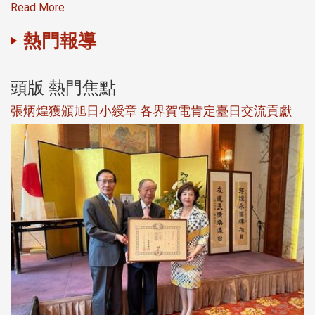
Read More
熱門報導
頭版 熱門焦點
新
張炳煌獲頒旭日小綬章 各界賀電肯定臺日交流貢獻