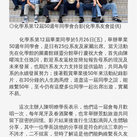
◎化學系第12屆50週年同學會合影(化學系友會提供)
化學系第12屆畢業同學於5月26日(五)，舉辦畢業
50週年同學會，是日有25位系友及家屬出席。當天活動
先在化學館的圖書館鍾靈分館舉行慶祝大會，首先由陳
曜鴻主任致詞，歡迎系友返校並簡短報告母系的現況及
未來發展，也期許系友大力支持並提供協助，共同為母
系的永續發展努力；接著觀賞畢業後50年來活動紀錄影
片，在30分鐘的人生跑馬燈，道盡這一屆同學之誼，能
維繫50年，至今仍有這麼多位同學一起出席出遊，實屬
不易。
這次主辦人陳明瞭學長表示，他們這一屆會每月歡
唱一次，每年尾牙及春酒聚餐，也常舉辦景點旅遊共同
留下甜密的回憶。影片結束後進行生活點滴與人生體驗
分享，其中一位學長說他的分享很是符合約法三章的一
不誇才，二不炫富，登時了解這是他們能夠維繫長久友