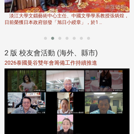
淡
下
淡江大學文錙藝術中心主任、中國文學學系教授張炳煌，
日前榮獲日本政府頒發「旭日小綬章」，於1 ...
董
2 版 校友會活動 (海外、縣市)
選
2026泰國曼谷雙年會籌備工作持續推進
5