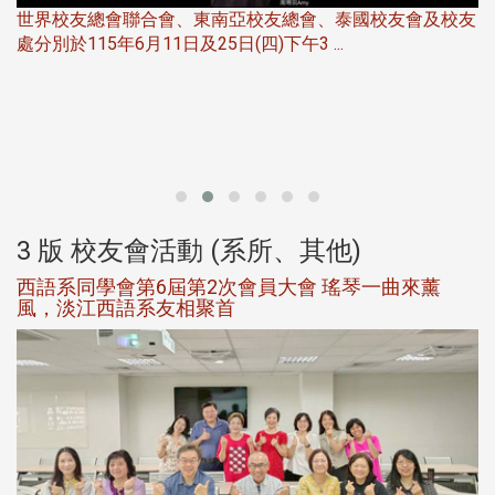
世界校友總會聯合會、東南亞校友總會、泰國校友會及校友
服
處分別於115年6月11日及25日(四)下午3 ...
北
大
3 版 校友會活動 (系所、其他)
西語系同學會第6屆第2次會員大會 瑤琴一曲來薰
風，淡江西語系友相聚首