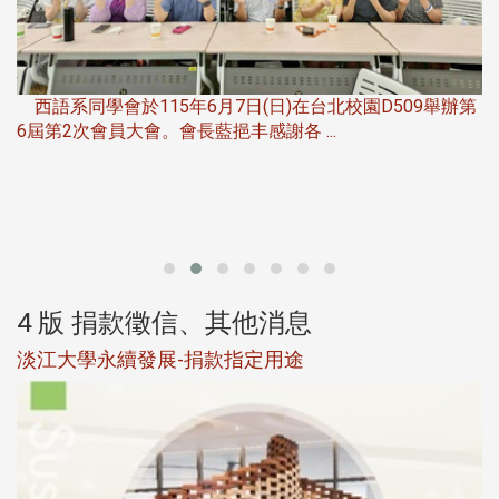
，
西語系同學會於115年6月7日(日)在台北校園D509舉辦第
6屆第2次會員大會。會長藍挹丰感謝各 ...
第
4 版 捐款徵信、其他消息
淡江大學永續發展-捐款指定用途