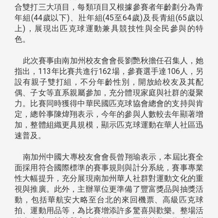
合雙打三大項目，每類項目又根據參賽者年齡劃分為青
年組(44歲以下)、壯年組(45至64歲)及長青組(65歲以
上)，展現出匹克球運動兼具競技性與全民參與的特
色。
此次賽事由南加州校友會會長劉艷秋擔任召集人，她
指出，113年比賽共進行162場，參賽選手達106人，另
設有親子雙打組，不分年齡性別，開放給校友及其配
偶、子女等直系親屬參加，充分體現家庭與社群的凝聚
力。比賽同時獲得中華民國匹克球協會總會的支持與肯
定，總幹事陳煒翔表示，今年的參與人數較去年顯著增
加，整體組織更具規模，顯示匹克球運動在華人社區迅
速普及。
南加州中國大專校友會會長曾翔瑜表示，本屆比賽全
面採用符合國際標準的賽事規則與計分系統，賽事專業
性大幅提升，充分展現南加州華人社群對運動文化的重
視與推廣。此外，主辦單位更準備了豐富獎品與抽獎活
動，包括華航安大略至台北的來回機票、高級匹克球
拍、運動用品等，為比賽增添許多驚喜與歡樂。整場活