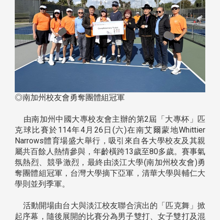
◎南加州校友會勇奪團體組冠軍
由南加州中國大專校友會主辦的第2屆「大專杯」匹
克球比賽於114年4月26日(六)在南艾爾蒙地Whittier
Narrows體育場盛大舉行，吸引來自各大學校友及其親
屬共百餘人熱情參與，年齡橫跨13歲至80多歲。賽事氣
氛熱烈、競爭激烈，最終由淡江大學(南加州校友會)勇
奪團體組冠軍，台灣大學摘下亞軍，清華大學與輔仁大
學則並列季軍。
活動開場由台大與淡江校友聯合演出的「匹克舞」掀
起序幕，隨後展開的比賽分為男子雙打、女子雙打及混