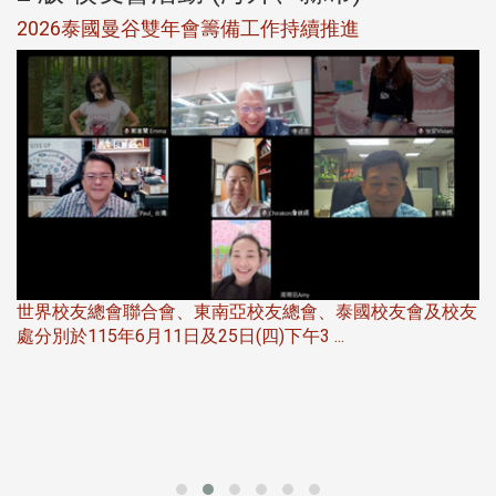
選
2026泰國曼谷雙年會籌備工作持續推進
5
世界校友總會聯合會、東南亞校友總會、泰國校友會及校友
服
處分別於115年6月11日及25日(四)下午3 ...
北
大