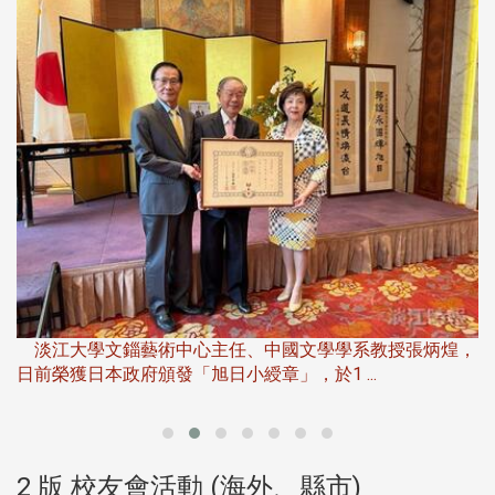
淡
下
淡江大學文錙藝術中心主任、中國文學學系教授張炳煌，
日前榮獲日本政府頒發「旭日小綬章」，於1 ...
董
2 版 校友會活動 (海外、縣市)