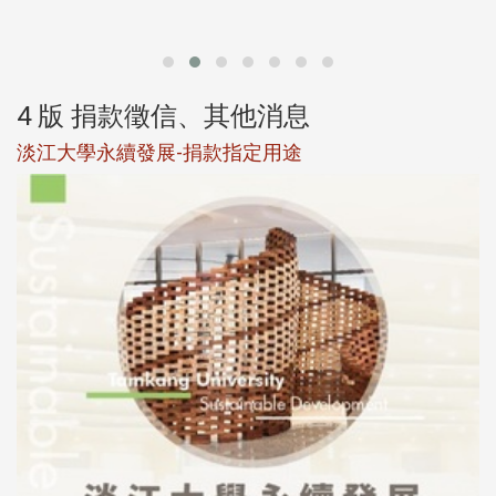
第
4 版 捐款徵信、其他消息
淡江大學永續發展-捐款指定用途
於