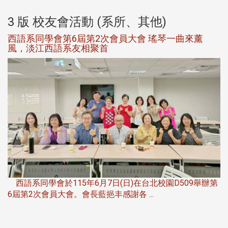
3 版 校友會活動 (系所、其他)
西語系同學會第6屆第2次會員大會 瑤琴一曲來薰
風，淡江西語系友相聚首
，
西語系同學會於115年6月7日(日)在台北校園D509舉辦第
6屆第2次會員大會。會長藍挹丰感謝各 ...