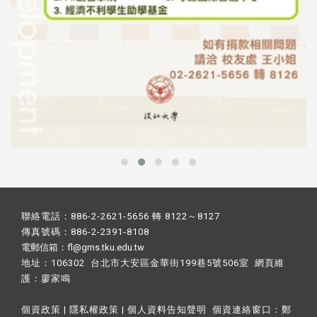
聯絡電話：886-2-2621-5656 轉 8122～8127
傳真號碼：886-2-2391-8108
電郵信箱：fl@gms.tku.edu.tw
地址：106302 台北市大安區金華街199巷5號506室 網頁維
護：
廖家鳴​
個資政策
|
隱私權政策
|
個人資料告知聲明
個資連絡窗口：
鄭