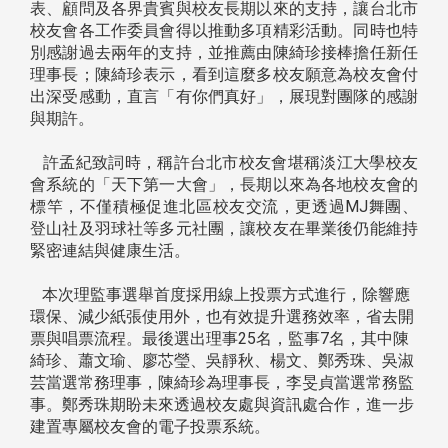
表、顧問及各界貴賓與校友長期以來的支持，讓台北市
校友會各工作委員會得以推動多項精彩活動。同時也特
別感謝過去兩年的支持，並推薦由陳綺珍接棒擔任新任
理事長；陳綺珍表示，看到這麼多校友願意為校友會付
出深受感動，直言「有你們真好」，展現對團隊的感謝
與期許。
許孟紀致詞時，稱許台北市校友會堪稱淡江大學校友
會系統的「天下第一大會」，長期以來為各地校友會的
標竿，不僅積極促進北區校友交流，更透過MJ舞團、
登山社及羽球社等多元社團，讓校友在畢業後仍能維持
緊密連結與健康生活。
本次理監事選舉首度採用線上投票方式進行，除響應
環保、減少紙張使用外，也有效提升選務效率，省去開
票與唱票流程。最後選出理事25名，監事7名，其中陳
綺珍、蕭文瑜、廖芯瑩、吳靜秋、楊文、鄭秀珠、吳淑
芸當選常務理事，陳綺珍為理事長，李旻貞當選常務監
事。鄭秀珠期盼未來透過校友處與資訊處合作，進一步
建置專屬校友會的電子投票系統。