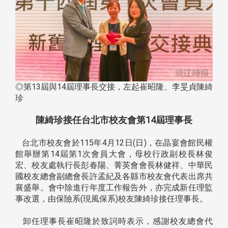
◎第13屆與14屆理事長交接，左起崔昭隆、李旻貞陳綺
珍
陳綺珍接任台北市校友會第14屆理事長
台北市校友會於115年4月12日(日)，在晶宴會館民權
館舉辦第14屆第1次會員大會，母校行政副校長林俊
宏、校友處執行長彭春陽、菁英會會長林健祥、中華民
國校友總會副總會長許孟紀及各縣市校友會代表出席共
襄盛舉。會中除進行年度工作報告外，亦完成新任理監
事改選，由保險系(現風保系)校友陳綺珍接任理事長。
卸任理事長崔昭隆於致詞時表示，感謝校友總會代