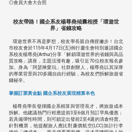
◎會員大會大合照
校友帶路！國企系友楊尊堯傾囊相授「環遊世
界」省錢攻略
環遊世界不再是夢想，校友學長親自傳授撇步！台北
市校友會於115年4月17日(五)例行慶生會特別邀請國企
系校友楊尊堯(Arthur)分享「解鎖環遊世界的省錢與高品
質攻略」講座，主題活潑有趣，吸引近70位校友報名參
加。身為「阿瑟揪愛玩」社群創辦人，楊尊堯以其深厚
的專業背景與20多國自由行經驗，為校友們拆解旅遊省
錢秘辛。
掌握訂票黃金點 國企系校友展現精算本色
楊尊堯學長發揮國企系精算與管理長才，將旅遊成本
拆解。他建議熱門行程應提前3至6個月預訂早鳥優惠；
若具備彈性時間，則可鎖定出發前2至4週的清倉特賣。
針對機票，他提醒旅人應比對廉價航空(LCC)加計行李