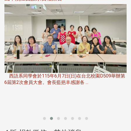
，
西語系同學會於115年6月7日(日)在台北校園D509舉辦第
6屆第2次會員大會。會長藍挹丰感謝各 ...
第