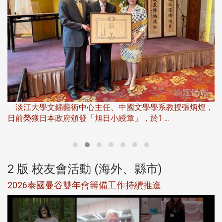
淡
下
淡江大學文錙藝術中心主任、中國文學學系教授張炳煌，
日前榮獲日本政府頒發「旭日小綬章」，於1 ...
董
2 版 校友會活動 (海外、縣市)
選
2026泰國曼谷雙年會籌備工作持續推進
5