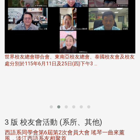
世界校友總會聯合會、東南亞校友總會、泰國校友會及校友
服
處分別於115年6月11日及25日(四)下午3 ...
北
大
3 版 校友會活動 (系所、其他)
西語系同學會第6屆第2次會員大會 瑤琴一曲來薰
風，淡江西語系友相聚首