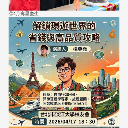
◎4月壽星慶生