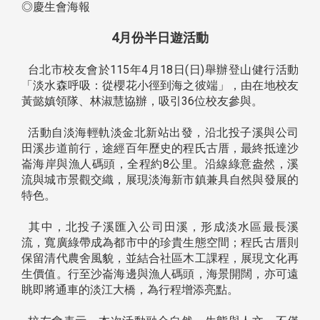
◎慶生會海報
4月份半日遊活動
台北市校友會於115年4月18日(日)舉辦登山健行活動
「淡水森呼吸：從櫻花小徑到海之彼端」，由在地校友
黃懿嫃領隊、林淑慧協辦，吸引36位校友參與。
活動自淡海輕軌淡金北新站出發，沿北投子溪與公司
田溪步道前行，途經百年歷史的程氏古厝，最終抵達沙
崙海岸與漁人碼頭，全程約8公里。沿線綠意盎然，溪
流與城市景觀交織，展現淡海新市鎮兼具自然與發展的
特色。
其中，北投子溪匯入公司田溪，形成淡水區最長溪
流，寬廣綠帶成為都市中的珍貴生態空間；程氏古厝則
保留清代農舍風貌，並結合社區木工課程，展現文化再
生價值。行至沙崙海邊與漁人碼頭，海景開闊，亦可遠
眺即將通車的淡江大橋，為行程增添亮點。