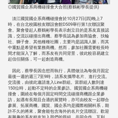
◎國貿國企系商機碰撞會大合照(蔡鶴彬學長提供)
淡江國貿國企系商機碰撞會於10月27日(四)晚上7
時，在台北校園校友聯誼會館D509舉行第1次聯誼聚
會。聚會發起人蔡鶴彬學長表示創立目的是系友直接認
識，交流以碰撞出商機。蔡學長認為參加商協會、扶輪
社、獅子會、其他種種社團，主要均是認識人脈，而其
中重點是希望有業務商機。然而，參加社團需要較長時
間才能深入了解，而系友有共同背景，彼此較容易建立
起信任關係，可一起創造商機。
因此，蔡學長因念想而執行，具體做法為每個月固定
最後一週的週三7至9時，請系友攜帶名片、進行交流。
交流後，由彼此邀請進入Line群組。當群組人數到達
150位時，起動不定時的企業參訪。國貿國企系商機碰
撞會，圍繞在每個月固定時間交流碰撞商機跟企業參
訪，如遇有長期且合適的展覽時，亦可由校友一起聯合
參展、拓展商機。國貿、國企系均是國際相關科系，期
許不久的將來，聚會能包含海外的名片交流聯誼。歡迎
有興趣的系友校友加入我們的群組，共同合作、互利、