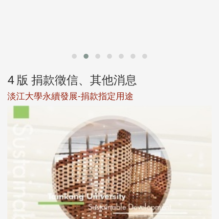
第
4 版 捐款徵信、其他消息
淡江大學永續發展-捐款指定用途
於