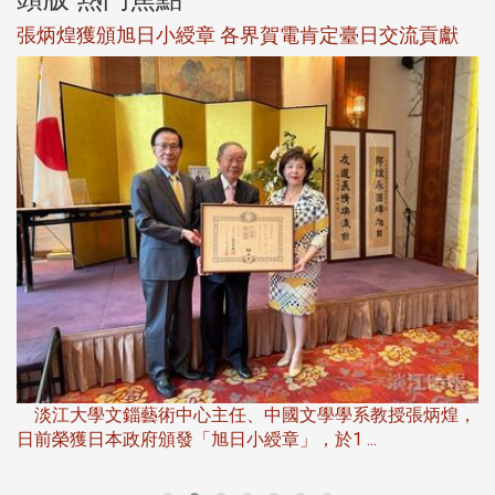
新
張炳煌獲頒旭日小綬章 各界賀電肯定臺日交流貢獻
淡
下
淡江大學文錙藝術中心主任、中國文學學系教授張炳煌，
日前榮獲日本政府頒發「旭日小綬章」，於1 ...
董