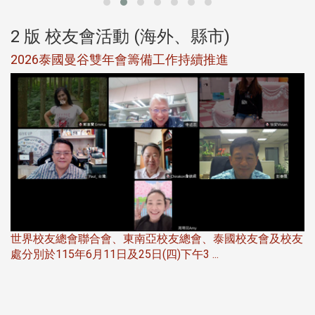
2 版 校友會活動 (海外、縣市)
選
2026泰國曼谷雙年會籌備工作持續推進
5
世界校友總會聯合會、東南亞校友總會、泰國校友會及校友
服
處分別於115年6月11日及25日(四)下午3 ...
北