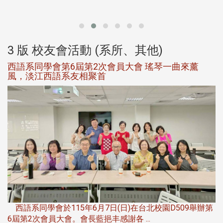
大
3 版 校友會活動 (系所、其他)
西語系同學會第6屆第2次會員大會 瑤琴一曲來薰
風，淡江西語系友相聚首
，
西語系同學會於115年6月7日(日)在台北校園D509舉辦第
6屆第2次會員大會。會長藍挹丰感謝各 ...