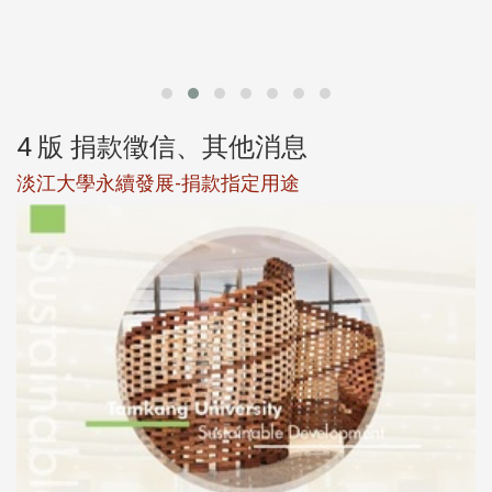
第
4 版 捐款徵信、其他消息
淡江大學永續發展-捐款指定用途
於