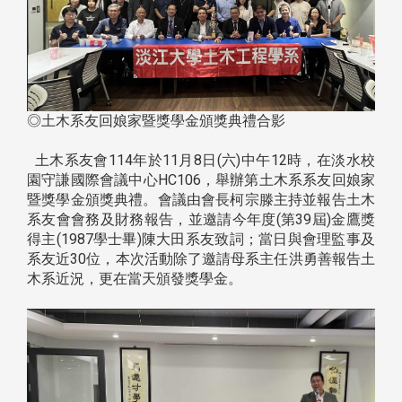
◎土木系友回娘家暨獎學金頒獎典禮合影
土木系友會114年於11月8日(六)中午12時，在淡水校
園守謙國際會議中心HC106，舉辦第土木系系友回娘家
暨獎學金頒獎典禮。會議由會長柯宗滕主持並報告土木
系友會會務及財務報告，並邀請今年度(第39屆)金鷹獎
得主(1987學士畢)陳大田系友致詞；當日與會理監事及
系友近30位，本次活動除了邀請母系主任洪勇善報告土
木系近況，更在當天頒發獎學金。