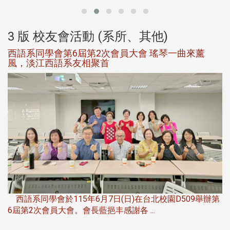
3 版 校友會活動 (系所、其他)
西語系同學會第6屆第2次會員大會 瑤琴一曲來薰
風，淡江西語系友相聚首
，
西語系同學會於115年6月7日(日)在台北校園D509舉辦第
6屆第2次會員大會。會長藍挹丰感謝各 ...