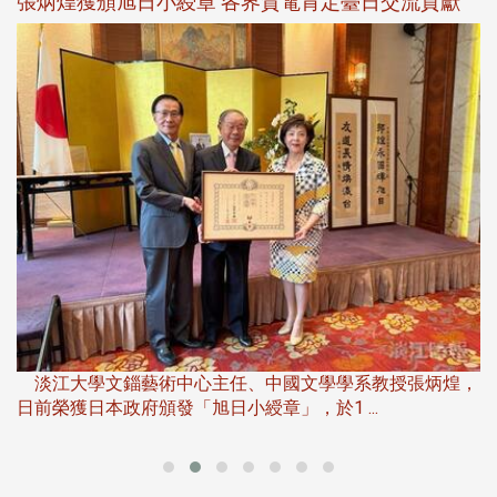
新
張炳煌獲頒旭日小綬章 各界賀電肯定臺日交流貢獻
淡
下
淡江大學文錙藝術中心主任、中國文學學系教授張炳煌，
日前榮獲日本政府頒發「旭日小綬章」，於1 ...
董