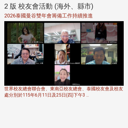
2 版 校友會活動 (海外、縣市)
選
2026泰國曼谷雙年會籌備工作持續推進
5
世界校友總會聯合會、東南亞校友總會、泰國校友會及校友
服
處分別於115年6月11日及25日(四)下午3 ...
北
大