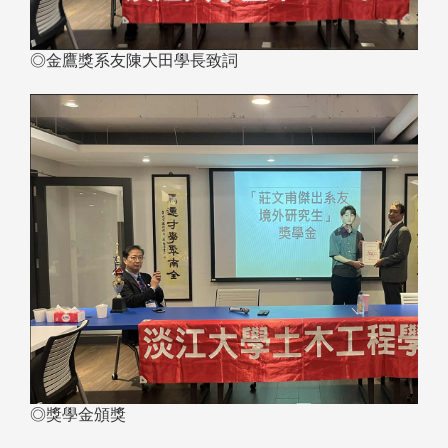
◎金鷹獎系友陳大田學長致詞
◎獎學金頒獎