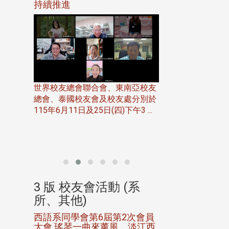
116年
持續推進
仲夏舞會 牛仔之
下屆世界
歡
世界校友總會聯合會、東南亞校友
總會、泰國校友會及校友處分別於
7日(日)
115年6月11日及25日(四)下午3 ...
務中心
北加州校友會於115
開115
晚，參加由北加州
聯合會在Foster Ci ..
(系
3 版 校友會活動 (系
3 版 校友會
所、其他)
所、其他)
進會第2
西語系同學會第6屆第2次會員
第一屆淡韻盃歌
大會 瑤琴一曲來薰風，淡江西
賽公開抽籤 落