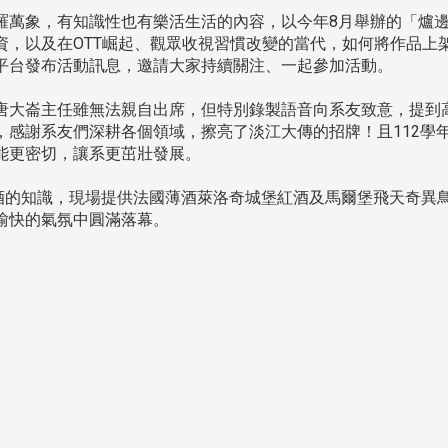
萬象，有知識性也有樂活生活的內容，以今年8月舉辦的「爐
資，以及在OTT崛起、觀眾收視習慣改變的當代，如何將作品上
平台發布活動訊息，邀請大家持續關注、一起參加活動。
大崙主任雖無法親自出席，但特別錄製語音向系友致意，提到
，感謝系友們深耕各個領域，擦亮了淡江大傳的招牌！且112學
能更密切，讓系更茁壯發展。
紅酒的知識，現場提供法國薄酒萊洛奇城堡紅酒及馬爾堡飛天奇異
愉快的氣氛中圓滿落幕。
頭版 熱門焦點
頭版 熱門焦點