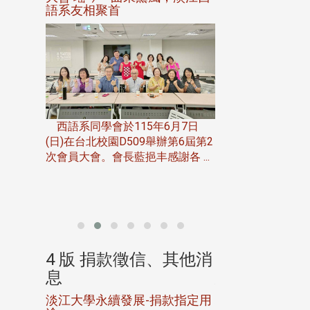
語系友相聚首
正、公開競賽精
一次會員
在台北校
西語系同學會於115年6月7日
伯申研發
(日)在台北校園D509舉辦第6屆第2
次會員大會。會長藍挹丰感謝各 ...
由社團法人淡江大
合總會主辦的「淡
韻盃歌唱大賽」，於11
、其他消
4 版 捐款徵信、其他消
4 版 捐款
息
息
淡江大學永續發展-捐款指定用
校友個人資料保