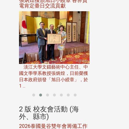
選案報部
張炳煌獲頒旭日小綬章 各界賀
觀勢匯天下校友
聘范巽綠
電肯定臺日交流貢獻
淡江大學推廣教育處
13日(六)舉辦「
淡江大學文錙藝術中心主任、中
屆開學典禮暨共識營，
15)年7
國文學學系教授張炳煌，日前榮獲
事會於6月
日本政府頒發「旭日小綬章」，於
1 ...
(海
2 版 校友會活動 (海
2 版 校友會
外、縣市)
外、縣市)
5年年中
2026泰國曼谷雙年會籌備工作
北加州校友會參