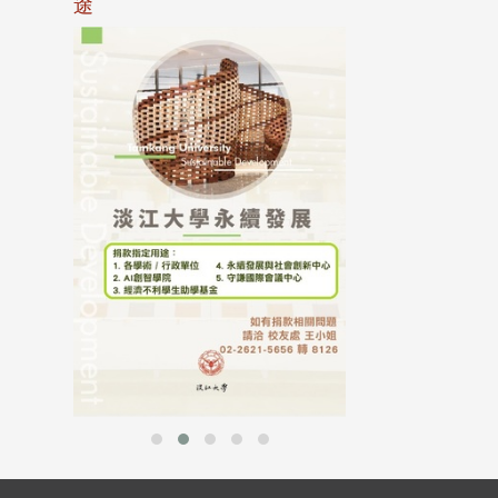
途
母校配合「個人資
行，並導入個資管
個人資料應盡善良
並於母校 ...