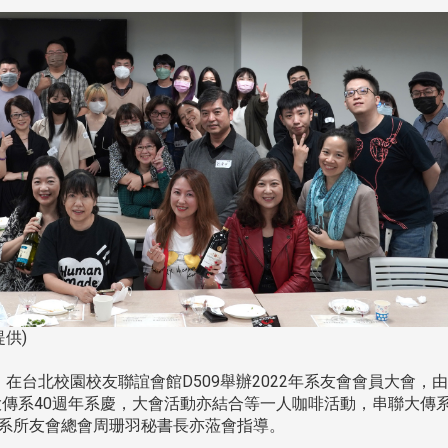
供)
，在台北校園校友聯誼會館D509舉辦2022年系友會會員大會，
傳系40週年系慶，大會活動亦結合等一人咖啡活動，串聯大傳系
另系所友會總會周珊羽秘書長亦蒞會指導。