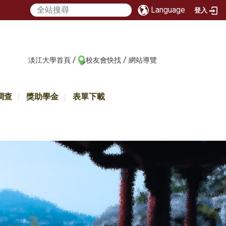
Language
登入
/
/
:::
淡江大學首頁
校友會快找
網站導覽
調查
獎助學金
表單下載