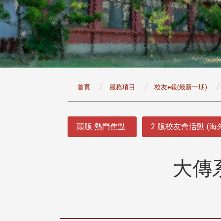
:::
首頁
服務項目
校友e報(最新一期)
:::
頭版 熱門焦點
2 版校友會活動 (海
大傳