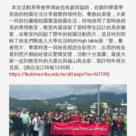
本次活動系學會學弟妹也有參與協助，在聽到畢業學
長姐的校園生活分享都覺得很特別。餐敘結束後，大家
一同前往蘭陽校園重溫校園生活，特地借用了當時政經
系的專用教室，教室內還保留了當時學生設計的系所圖
案，在教室內回顧了歷年的校園活動照片，並且特別剪
輯了校友們剛進入大學生活時的High table新「聲」餐
會照片、畢業時逐一與校長授證合影照片，出席的校友
看到照片都紛紛發出驚嘆笑聲，活動十分溫馨。最後大
家一起到教室外的大露台與龜山島合影，期許明年再次
見面。(摘自淡江時報1245期：
https://tkutimes.tku.edu.tw/dtl.aspx?no=60199
)