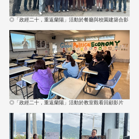
◎「政經二十，重返蘭陽」活動於餐廳與校園建築合影
◎「政經二十，重返蘭陽」活動於教室觀看回顧影片