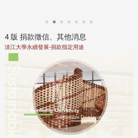
第
4 版 捐款徵信、其他消息
淡江大學永續發展-捐款指定用途
於