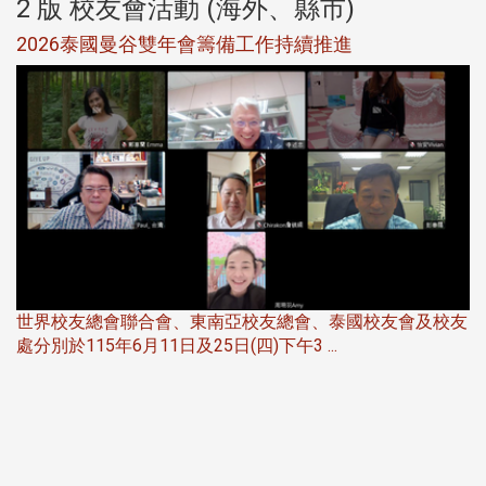
2 版 校友會活動 (海外、縣市)
選
2026泰國曼谷雙年會籌備工作持續推進
5
世界校友總會聯合會、東南亞校友總會、泰國校友會及校友
服
處分別於115年6月11日及25日(四)下午3 ...
北
大