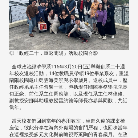
◎「政經二十，重返蘭陽」活動校園合影
全球政治經濟學系115年3月20日(五)舉辦創系二十週
年校友返校活動，14位教職員帶領19位畢業系友，重溫
蘭陽校園龜山島雲海美景與求學歲月。返校成員中，歷
任政經系系主任齊聚一堂，包括現任國際事務學院院長
包正豪、前任系主任周應龍，以及現任系主任林偉修。
副教授安娜與助理教授雷納德等師長亦參與同歡，共話
當年。
當天校友們回到當年的專用教室，坐進久違的課桌椅
座位，彼此分享在海內外職場的奮鬥歷程，也回味當年
在這裡接受多元文化與前瞻視野薰陶的青春歳月。在政