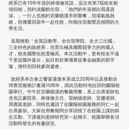
經系已有10年年資的林偉修笑說，這次有第7屆校友相
偕回校，預約淡蘭館住宿，「他們的年資都比我還資
深。」一行人也相約宜蘭礁溪市郊聚餐，現場氣氛熱
絡，彷彿重回當年一起住校，吃喝住宿都聲息相聞的大
學生活。
長期推動「全英語教學、全住宿學院、全大三出國」
三全特色的政經系，培育出極具國際競爭力的跨國人
才，校友國際化程度極高。本次活動中，更有校友不遠
千里從國外返台，如目前於柬埔寨從事金融業的郭宇
璇，便特別回校參與盛會。
政經系本次春之饗宴適逢本系成立20周年以及推動全
球實習服務計畫滿10周年，因此活動特地拉回到蘭陽校
園舉行。中午於宜蘭礁溪的餐廳用餐，系上出席老師包
含包正豪院長、林偉修主任、雷納德老師、安娜老師、
周應龍老師，同時也邀請了在蘭陽校園服務的同仁一起
出席參加。大家在用餐期間分享回憶了在校園上課的師
生互動、下課後到老師研究室一起聊天、校園舉辦各項
活動時發生的有趣狀況。