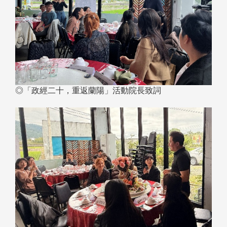
◎「政經二十，重返蘭陽」活動院長致詞