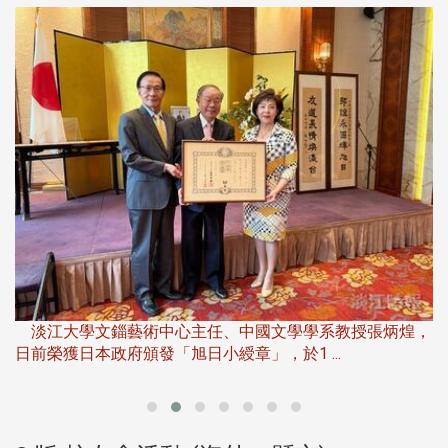
淡
下
淡江大學文錙藝術中心主任、中國文學學系教授張炳煌，
日前榮獲日本政府頒發「旭日小綬章」，於1 ...
董