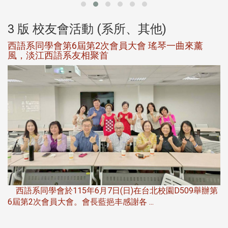
3 版 校友會活動 (系所、其他)
西語系同學會第6屆第2次會員大會 瑤琴一曲來薰
風，淡江西語系友相聚首
，
西語系同學會於115年6月7日(日)在台北校園D509舉辦第
6屆第2次會員大會。會長藍挹丰感謝各 ...