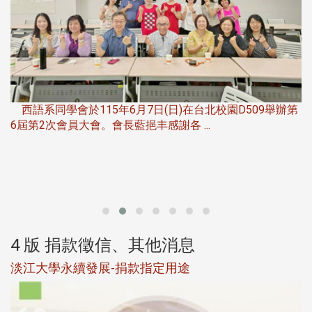
，
西語系同學會於115年6月7日(日)在台北校園D509舉辦第
6屆第2次會員大會。會長藍挹丰感謝各 ...
第
4 版 捐款徵信、其他消息
淡江大學永續發展-捐款指定用途