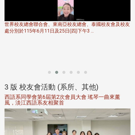
世界校友總會聯合會、東南亞校友總會、泰國校友會及校友
服
處分別於115年6月11日及25日(四)下午3 ...
北
大
3 版 校友會活動 (系所、其他)
西語系同學會第6屆第2次會員大會 瑤琴一曲來薰
風，淡江西語系友相聚首