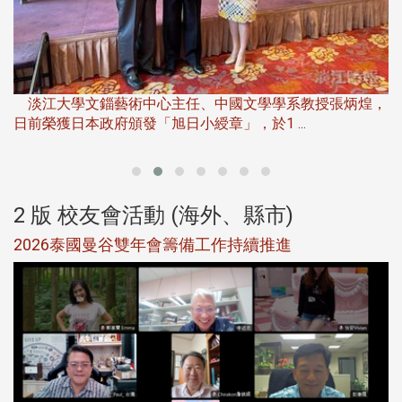
淡
下
淡江大學文錙藝術中心主任、中國文學學系教授張炳煌，
日前榮獲日本政府頒發「旭日小綬章」，於1 ...
董
2 版 校友會活動 (海外、縣市)
選
2026泰國曼谷雙年會籌備工作持續推進
5