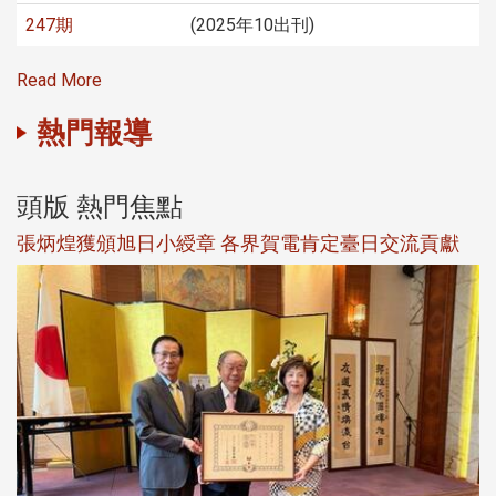
247期
(2025年10出刊)
Read More
熱門報導
頭版 熱門焦點
新
張炳煌獲頒旭日小綬章 各界賀電肯定臺日交流貢獻