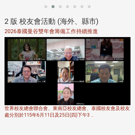
2 版 校友會活動 (海外、縣市)
選
2026泰國曼谷雙年會籌備工作持續推進
5
世界校友總會聯合會、東南亞校友總會、泰國校友會及校友
服
處分別於115年6月11日及25日(四)下午3 ...