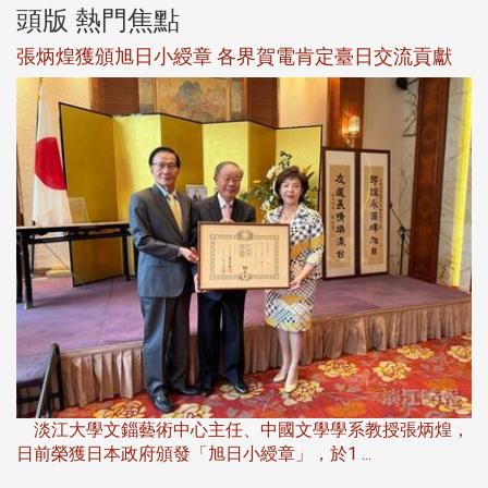
頭版 熱門焦點
新
張炳煌獲頒旭日小綬章 各界賀電肯定臺日交流貢獻
淡
下
淡江大學文錙藝術中心主任、中國文學學系教授張炳煌，
日前榮獲日本政府頒發「旭日小綬章」，於1 ...
董