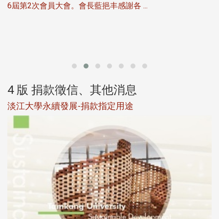
6屆第2次會員大會。會長藍挹丰感謝各 ...
第
4 版 捐款徵信、其他消息
淡江大學永續發展-捐款指定用途
於