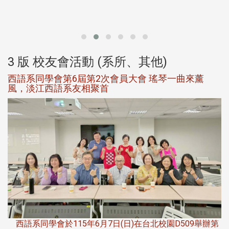
北
大
3 版 校友會活動 (系所、其他)
西語系同學會第6屆第2次會員大會 瑤琴一曲來薰
風，淡江西語系友相聚首
，
西語系同學會於115年6月7日(日)在台北校園D509舉辦第