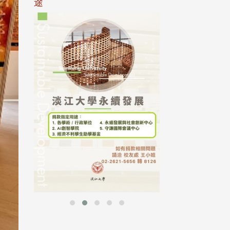
途
母校配合「個人資
行，並導入個資管
個人資料應盡善良
並於母校 ...