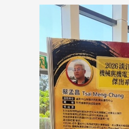
在連日大雨陰霾下，風保系友
在115年6月27日(六)舉辦的一
遊，神奇迎來超幸運好天氣。大 .
江大學電子與電機系友會於115
6月28日在台北校區盛大舉辦
無人科技與前瞻應用論壇」，特
請 ...
4 版 捐款徵信、其他消
4 版 捐款徵信、其他
息
息
友個人資料保護聲明
歡迎訂閱校友e報！