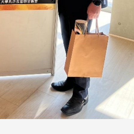
長 校友交流智慧治理凝聚向
理事會議 許宗由當選
心力
會長 並獲授權承辦
校友雙年會
南加州校友會於115年6月2
台中市校友會於115年6月24日
在美國洛杉磯華僑文教服
，在
(三)舉辦拜會台中市政府活動。參
（洛僑文化中心）會議室召
玲學
訪團由母校戰略所所長李大中、 ...
...
3 版 校友會活動 (系
3 版 校友會活動 
所、其他)
所、其他)
聚
【校友來訪】香港校友會前會
邱孝賢接任跨業合作協
長葉雅琴、杜天寶學長
屆理事長