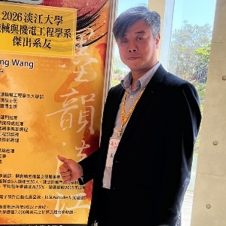
處
校友處新任執行長武士戎上
淡江大學董事會議改
念
任 攜手校友共創淡江新里程
聘任許輝煌為校長 新
董事
淡江大學於115年7月30日(四)舉
辦布達暨單位主管交接典禮。115
7月
本校校長葛煥昭將於今(1
學年度校友服務暨資源發展 ...
深耕
月31日(五)任期屆滿。董
24日(三)下午5時 ...
2 版 校友會活動 (海
2 版 校友會活動 
外、縣市)
外、縣市)
台中市校友會拜會盧秀燕市
南加州校友會召開11