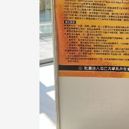
校配合「個人資料保護法」之施
，並導入個資管理，對於校友之
人資料應盡善良管理人之責任，
於母校 ...