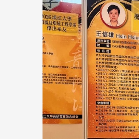
治大學主任秘書曾守正率隊
十四載深耕校友情誼 校友
訪校友處 深化校友工作交
執行長彭春陽榮退 校友感
共享實務經驗
相伴同行
治大學主任秘書、中文系校友
校友處執行長彭春陽於115年
守正，於115年6月2日(二)率政
30日(四)榮退，為其十四年來
大學校友服務相關同仁蒞臨本 ...
校友服務、凝聚海內外校友情 ...
 版 校友會活動 (海
2 版 校友會活動 (海
外、縣市)
外、縣市)
東校友會6月活動
台北市校友會6月份活動