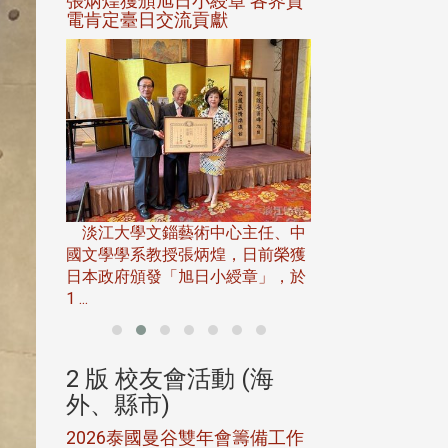
選案報部
張炳煌獲頒旭日小綬章 各界賀
觀勢匯天下校友
聘范巽綠
電肯定臺日交流貢獻
淡江大學推廣教育處
13日(六)舉辦「
淡江大學文錙藝術中心主任、中
屆開學典禮暨共識營，
15)年7
國文學學系教授張炳煌，日前榮獲
事會於6月
日本政府頒發「旭日小綬章」，於
1 ...
(海
2 版 校友會活動 (海
2 版 校友會
外、縣市)
外、縣市)
5年年中
2026泰國曼谷雙年會籌備工作
北加州校友會參