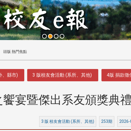
頭版 熱門焦點
外、縣市)
3 版校友會活動 (系所、其他)
4版 捐款
春之饗宴暨傑出系友頒獎典
3 版 校友會活動 (系所、其他)
253期
2026-