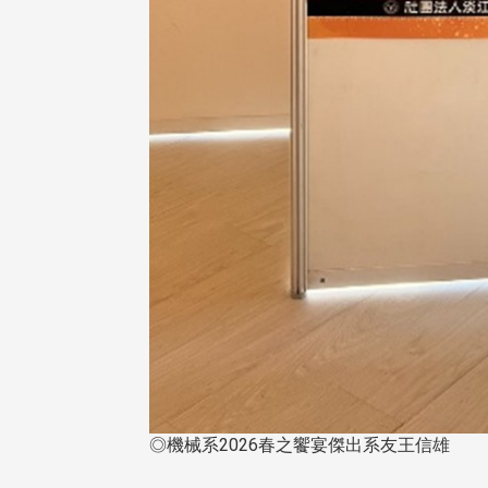
東校友會於115年6月10日(三)
台北市校友會於6月6日(六)舉辦
16日(二)，27名校友夥伴一同前
「新店瑠公圳知性健行活動」
中國寧夏省參訪，活 ...
領隊温明正學長與副領隊呂惠
姐的精 ...
 版 校友會活動 (系
3 版 校友會活動 (系
所、其他)
所、其他)
◎機械系2026春之饗宴傑出系友王信雄
機系友會第3屆第4次理監事
風保系友會蘭陽探梅漫遊 齊
議暨系友論壇
共譜初夏歡樂樂章