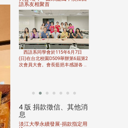
語系友相聚首
正、公開競賽精
一次會員
在台北校
西語系同學會於115年6月7日
伯申研發
(日)在台北校園D509舉辦第6屆第2
次會員大會。會長藍挹丰感謝各 ...
由社團法人淡江大
合總會主辦的「淡
韻盃歌唱大賽」，於11
、其他消
4 版 捐款徵信、其他消
4 版 捐款
息
息
淡江大學永續發展-捐款指定用
校友個人資料保