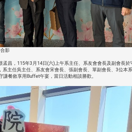
長合影
孟昌，115年3月14日(六)上午系主任、系友會會長及副會長於
，系主任吳主任、系友會宋會長、張副會長、單副會長、3位本
謙餐敘享用Buffet午宴，當日活動相談勝歡。
頭版 熱門焦點
頭版 熱門焦點