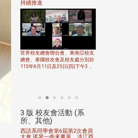
116年
持續推進
仲夏舞會 牛仔之
下屆世界
歡
世界校友總會聯合會、東南亞校友
總會、泰國校友會及校友處分別於
7日(日)
115年6月11日及25日(四)下午3 ...
務中心
北加州校友會於115
開115
晚，參加由北加州
聯合會在Foster Ci ..
(系
3 版 校友會活動 (系
3 版 校友會
所、其他)
所、其他)
進會第2
西語系同學會第6屆第2次會員
第一屆淡韻盃歌
大會 瑤琴一曲來薰風，淡江西
賽公開抽籤 落