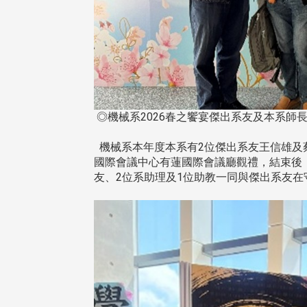
◎機械系2026春之饗宴傑出系友及本系師
機械系本年度本系有2位傑出系友王信雄及蔡
國際會議中心有蓮國際會議廳觀禮，結束後
友、2位系助理及1位助教一同與傑出系友在守
頭版 熱門焦點
頭版 熱門焦點