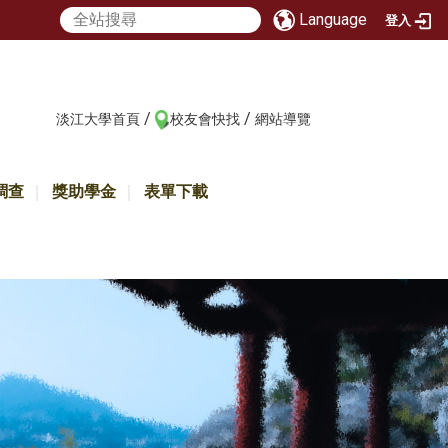
Language
登入
/
/
:::
淡江大學首頁
校友會快找
網站導覽
調查
獎助學金
表單下載