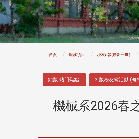
:::
首頁
服務項目
校友e報(最新一期)
:::
頭版 熱門焦點
2 版校友會活動 (海
機械系2026