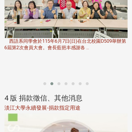
，
西語系同學會於115年6月7日(日)在台北校園D509舉辦第
6屆第2次會員大會。會長藍挹丰感謝各 ...
第
4 版 捐款徵信、其他消息
淡江大學永續發展-捐款指定用途