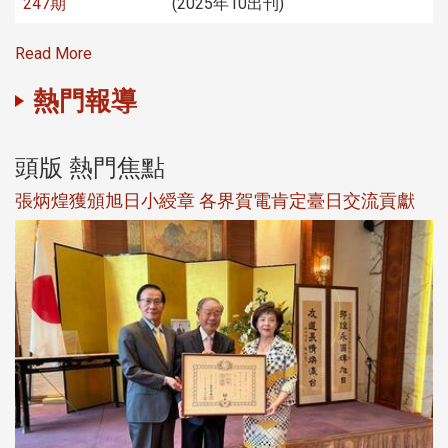
247期
(2025年10出刊)
Read More
熱門報導
頭版 熱門焦點
新
張炳煌獲頒旭日小綬章 各界賀電肯定臺日交流貢獻