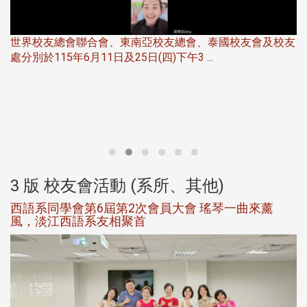
世界校友總會聯合會、東南亞校友總會、泰國校友會及校友
服
處分別於115年6月11日及25日(四)下午3 ...
北
大
3 版 校友會活動 (系所、其他)
西語系同學會第6屆第2次會員大會 瑤琴一曲來薰
風，淡江西語系友相聚首