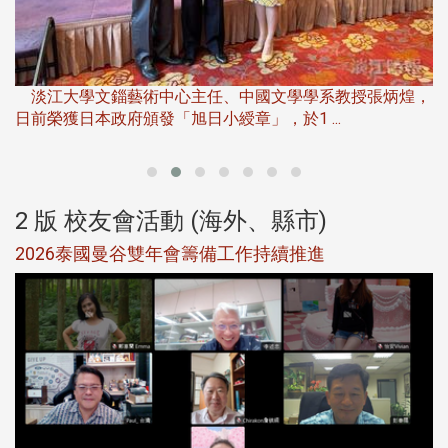
淡
下
淡江大學文錙藝術中心主任、中國文學學系教授張炳煌，
日前榮獲日本政府頒發「旭日小綬章」，於1 ...
董
2 版 校友會活動 (海外、縣市)
選
2026泰國曼谷雙年會籌備工作持續推進
5