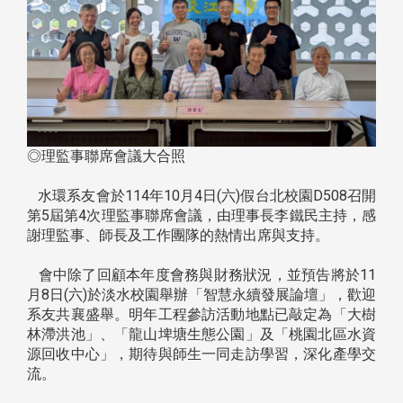
◎理監事聯席會議大合照
水環系友會於114年10月4日(六)假台北校園D508召開
第5屆第4次理監事聯席會議，由理事長李鐵民主持，感
謝理監事、師長及工作團隊的熱情出席與支持。
會中除了回顧本年度會務與財務狀況，並預告將於11
月8日(六)於淡水校園舉辦「智慧永續發展論壇」，歡迎
系友共襄盛舉。明年工程參訪活動地點已敲定為「大樹
林滯洪池」、「龍山埤塘生態公園」及「桃園北區水資
源回收中心」，期待與師生一同走訪學習，深化產學交
流。