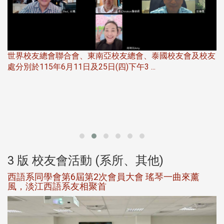
世界校友總會聯合會、東南亞校友總會、泰國校友會及校友
服
處分別於115年6月11日及25日(四)下午3 ...
北
大
3 版 校友會活動 (系所、其他)
西語系同學會第6屆第2次會員大會 瑤琴一曲來薰
風，淡江西語系友相聚首