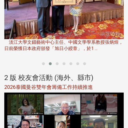
淡
下
淡江大學文錙藝術中心主任、中國文學學系教授張炳煌，
日前榮獲日本政府頒發「旭日小綬章」，於1 ...
董
2 版 校友會活動 (海外、縣市)
選
2026泰國曼谷雙年會籌備工作持續推進
5