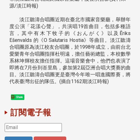
源/淡江時報)
淡江聽濤合唱團近期在臺北市國家音樂廳，舉辦年
度公演「花漾心聲」，共演唱19首曲目，包括多種語
言，其中有木下牧子的《おんがく》以及Ēriks
Ešenvalds 的《O Salutaris Hostia》等曲目。淡江聽濤
合唱團原為淡江校友合唱團，於1998年成立，由前台北
愛樂青年合唱團指揮杜明遠，擔任藝術總監，本校數學
系林坤輝校友擔任指揮。這場音樂會中，他們也表演了
即將在7月份到峇里島，參加第2屆亞洲合唱大獎賽的曲
目。淡江聽濤合唱團更是臺灣今年唯一唱進國際賽，將
代表臺灣出征的隊伍。(摘自1162期淡江時報)
Share
訂閱電子報