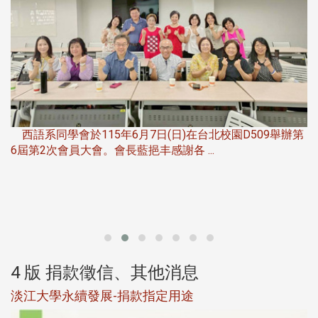
，
西語系同學會於115年6月7日(日)在台北校園D509舉辦第
6屆第2次會員大會。會長藍挹丰感謝各 ...
第
4 版 捐款徵信、其他消息
淡江大學永續發展-捐款指定用途