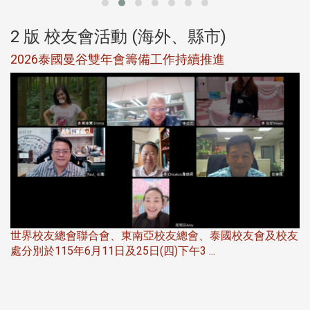
2 版 校友會活動 (海外、縣市)
選
2026泰國曼谷雙年會籌備工作持續推進
5
世界校友總會聯合會、東南亞校友總會、泰國校友會及校友
服
處分別於115年6月11日及25日(四)下午3 ...
北