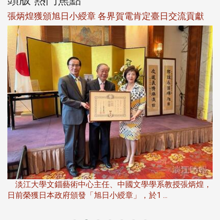
新
張炳煌獲頒旭日小綬章 各界賀電肯定臺日交流貢獻
淡
下
淡江大學文錙藝術中心主任、中國文學學系教授張炳煌，
日前榮獲日本政府頒發「旭日小綬章」，於1 ...
董