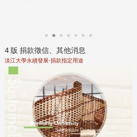
第
4 版 捐款徵信、其他消息
淡江大學永續發展-捐款指定用途
於