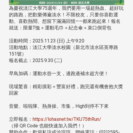
為慶祝淡江大學75週年，我們要用一場超熱血、超好玩
的路跑，把歡樂傳遍淡水！不限校友，只要你喜歡運
動、喜歡熱鬧、想留下滿滿回憶——都來跑起來！報名
就送：限量T恤＋運動毛巾＋紀念傘＋束口側背包
活動時間：2025.11.23 (日) 上午9:20
活動地點：淡江大學淡水校園（新北市淡水區英專路
151號）
報名截止：2025.9.30 (二)
早鳥加碼：運動水壺一支，邊跑邊補水超方便！
現場驚喜：精彩摸彩＋豐富好禮，跑完還有機會抱大獎
回家
音樂、啦啦隊、熱身操、市集，High到停不下來
立即報名：
https://lohasnet.tw/TKU75thRun/
（掃 QR Code 也能快速加入我們！）
贊助合作：歡迎私訊或洽瑄瑄 聯絡電話：(02)2595-