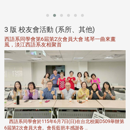
大
3 版 校友會活動 (系所、其他)
西語系同學會第6屆第2次會員大會 瑤琴一曲來薰
風，淡江西語系友相聚首
，
西語系同學會於115年6月7日(日)在台北校園D509舉辦第
6屆第2次會員大會。會長藍挹丰感謝各 ...