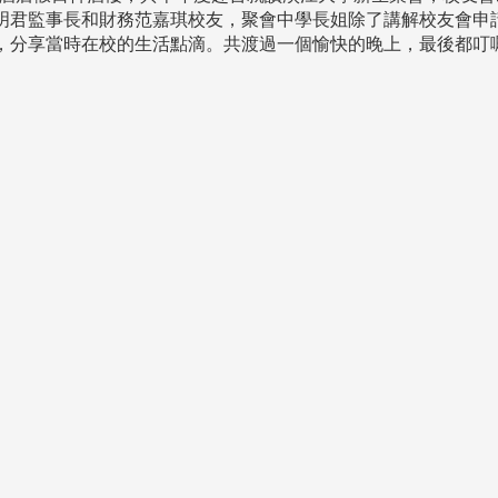
明君監事長和財務范嘉琪校友，聚會中學長姐除了講解校友會申
，分享當時在校的生活點滴。共渡過一個愉快的晚上，最後都叮
頭版 熱門焦點
頭版 熱門焦點