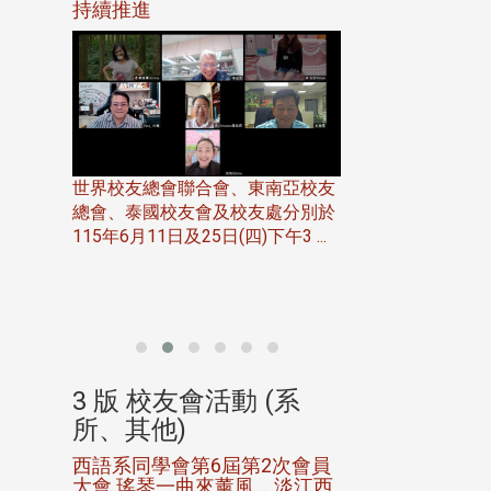
116年
持續推進
仲夏舞會 牛仔之
下屆世界
歡
世界校友總會聯合會、東南亞校友
總會、泰國校友會及校友處分別於
7日(日)
115年6月11日及25日(四)下午3 ...
務中心
北加州校友會於115
開115
晚，參加由北加州
聯合會在Foster Ci ..
(系
3 版 校友會活動 (系
3 版 校友會
所、其他)
所、其他)
進會第2
西語系同學會第6屆第2次會員
第一屆淡韻盃歌
大會 瑤琴一曲來薰風，淡江西
賽公開抽籤 落