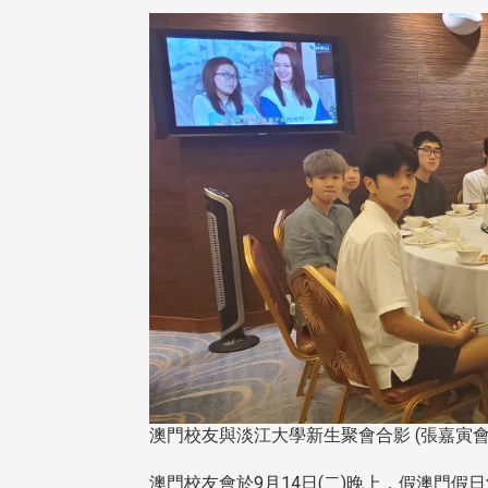
澳門校友與淡江大學新生聚會合影 (張嘉寅會
澳門校友會於9月14日(二)晚上，假澳門