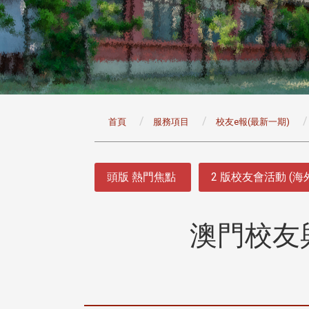
:::
首頁
服務項目
校友e報(最新一期)
:::
頭版 熱門焦點
2 版校友會活動 (海
澳門校友