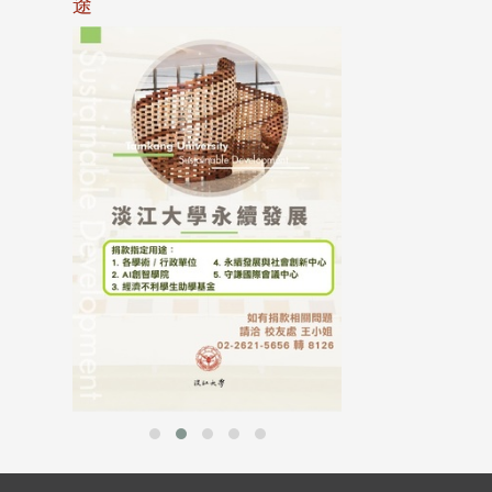
途
母校配合「個人資
行，並導入個資管
個人資料應盡善良
並於母校 ...