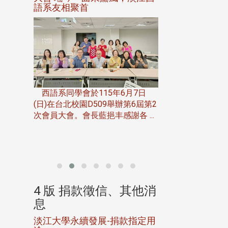
語系友相聚首
正、公開競賽精
一次會員
在台北校
西語系同學會於115年6月7日
伯申研發
(日)在台北校園D509舉辦第6屆第2
次會員大會。會長藍挹丰感謝各 ...
由社團法人淡江大
合總會主辦的「淡
韻盃歌唱大賽」，於11
、其他消
4 版 捐款徵信、其他消
4 版 捐款
息
息
淡江大學永續發展-捐款指定用
校友個人資料保