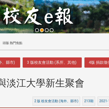
頭版 熱門焦點
外、縣市)
3 版校友會活動 (系所、其他)
4版 捐款
與淡江大學新生聚會
2 版 校友會活動 (海外、縣市)
213期
2021-