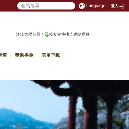
Language
登入
/
/
:::
淡江大學首頁
校友會快找
網站導覽
調查
獎助學金
表單下載