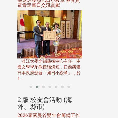
選案報部
張炳煌獲頒旭日小綬章 各界賀
觀勢匯天下校友
聘范巽綠
電肯定臺日交流貢獻
淡江大學推廣教育處
13日(六)舉辦「
淡江大學文錙藝術中心主任、中
屆開學典禮暨共識營，
15)年7
國文學學系教授張炳煌，日前榮獲
事會於6月
日本政府頒發「旭日小綬章」，於
1 ...
(海
2 版 校友會活動 (海
2 版 校友會
外、縣市)
外、縣市)
5年年中
2026泰國曼谷雙年會籌備工作
北加州校友會參