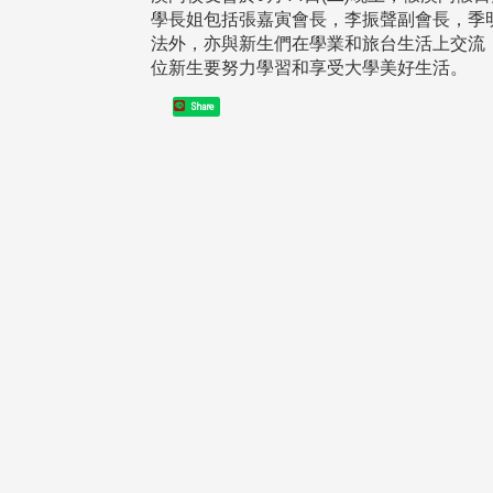
學長姐包括張嘉寅會長，李振聲副會長，季
法外，亦與新生們在學業和旅台生活上交流
位新生要努力學習和享受大學美好生活。
Share
頭版 熱門焦點
頭版 熱門焦點