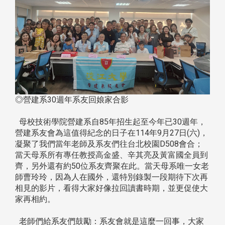
◎營建系30週年系友回娘家合影
母校技術學院營建系自85年招生起至今年已30週年，
營建系友會為這值得紀念的日子在114年9月27日(六)，
凝聚了我們當年老師及系友們往台北校園D508會合；
當天母系所有專任教授高金盛、辛其亮及黃富國全員到
齊，另外還有約50位系友齊聚在此。當天母系唯一女老
師曹玲玲，因為人在國外，還特別錄製一段期待下次再
相見的影片，看得大家好像拉回讀書時期，並更促使大
家再相約。
老師們給系友們鼓勵：系友會就是這麼一回事，大家