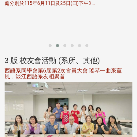
處分別於115年6月11日及25日(四)下午3 ...
北
大
3 版 校友會活動 (系所、其他)
西語系同學會第6屆第2次會員大會 瑤琴一曲來薰
風，淡江西語系友相聚首