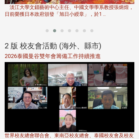
下
淡江大學文錙藝術中心主任、中國文學學系教授張炳煌，
日前榮獲日本政府頒發「旭日小綬章」，於1 ...
董
2 版 校友會活動 (海外、縣市)
選
2026泰國曼谷雙年會籌備工作持續推進
5
世界校友總會聯合會、東南亞校友總會、泰國校友會及校友
服