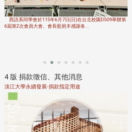
，
西語系同學會於115年6月7日(日)在台北校園D509舉辦第
6屆第2次會員大會。會長藍挹丰感謝各 ...
第
4 版 捐款徵信、其他消息
淡江大學永續發展-捐款指定用途