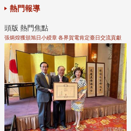
熱門報導
頭版 熱門焦點
新
張炳煌獲頒旭日小綬章 各界賀電肯定臺日交流貢獻
淡