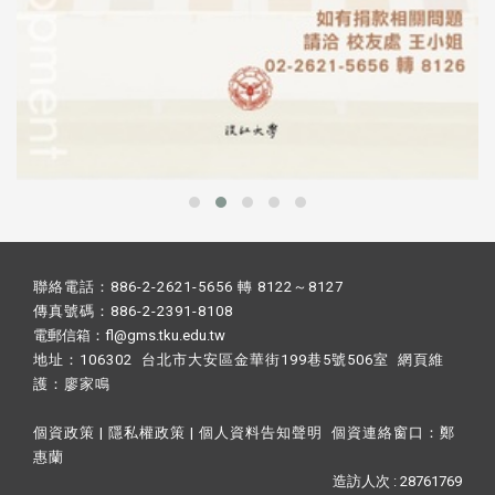
聯絡電話：886-2-2621-5656 轉 8122～8127
傳真號碼：886-2-2391-8108
電郵信箱：fl@gms.tku.edu.tw
地址：106302 台北市大安區金華街199巷5號506室 網頁維
護：
廖家鳴​
個資政策
|
隱私權政策
|
個人資料告知聲明
個資連絡窗口：
鄭
惠蘭
造訪人次 : 28761769