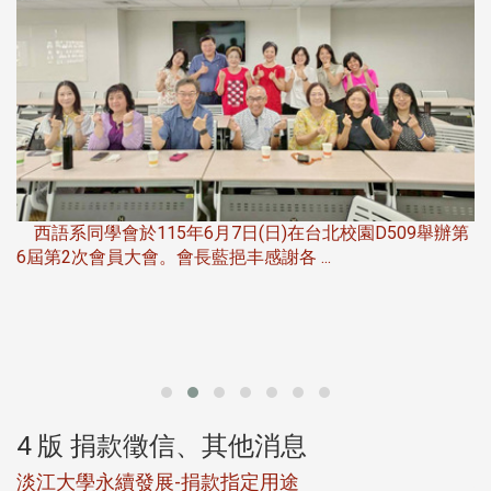
，
西語系同學會於115年6月7日(日)在台北校園D509舉辦第
6屆第2次會員大會。會長藍挹丰感謝各 ...
第
4 版 捐款徵信、其他消息
淡江大學永續發展-捐款指定用途