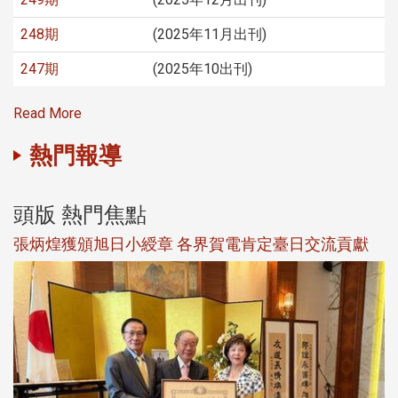
248期
(2025年11月出刊)
247期
(2025年10出刊)
Read More
熱門報導
頭版 熱門焦點
新
張炳煌獲頒旭日小綬章 各界賀電肯定臺日交流貢獻