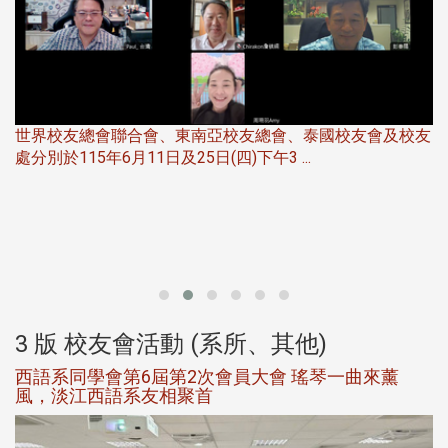
世界校友總會聯合會、東南亞校友總會、泰國校友會及校友
服
處分別於115年6月11日及25日(四)下午3 ...
北
大
3 版 校友會活動 (系所、其他)
西語系同學會第6屆第2次會員大會 瑤琴一曲來薰
風，淡江西語系友相聚首