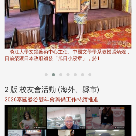
淡
下
淡江大學文錙藝術中心主任、中國文學學系教授張炳煌，
日前榮獲日本政府頒發「旭日小綬章」，於1 ...
董
2 版 校友會活動 (海外、縣市)
選
2026泰國曼谷雙年會籌備工作持續推進
5