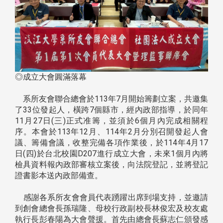
◎成立大會圓滿落幕
系所友會聯合總會於113年7月開始籌劃立案，共邀集
了33位發起人，橫跨7個縣市，經內政部指導，於同年
11月27日(三)正式准籌，並須於6個月內完成相關程
序。本會於113年12月、114年2月分別召開發起人會
議、籌備會議，收整完備各項作業後，於114年4月17
日(四)於台北校園D207進行成立大會，未來1個月內將
檢具資料報內政部審核立案後，向法院登記，並將登記
證書影本送內政部備查。
感謝各系所友會會員代表踴躍出席到場支持，並邀請
到創會總會長孫瑞隆、母校行政副校長林俊宏及校友處
執行長彭春陽為大會聲援。首先由總會長蘇志仁頒發感