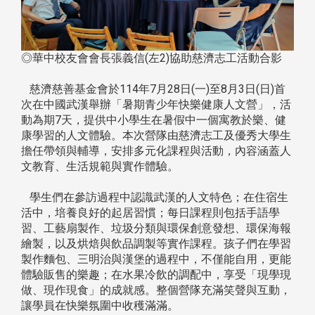
◎華中校友會會長張義信(左2)協助慈濟志工活動合影
慈濟慈善基金會於114年7月28日(一)至8月3日(日)首
次在中國武漢舉辦「暑期青少年快樂健康人文營」，活
動為期7天，提供中小學生在暑假中一個寓教於樂、健
康學習的人文體驗。本次營隊由慈濟志工及優秀大學生
擔任帶領與輔導，安排多元化課程與活動，內容涵蓋人
文教育、生活規範與實作體驗。
學生們在參訪過程中認識武漢的人文特色；在住宿生
活中，培養良好的起居習慣；每日課程則包括手語學
習、工藝扇製作、垃圾分類與環保創意發想、環保海報
繪製，以及烘焙與飲品調製等實作課程。孩子們在學習
製作麵包、三明治與漢堡的過程中，不僅能自用，更能
體驗販售的樂趣；在水果冷飲的調配中，享受「現學現
做、現作現食」的成就感。整個營隊充滿笑聲與互動，
讓學員在快樂氛圍中收穫滿滿。