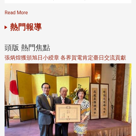
Read More
熱門報導
頭版 熱門焦點
新
張炳煌獲頒旭日小綬章 各界賀電肯定臺日交流貢獻