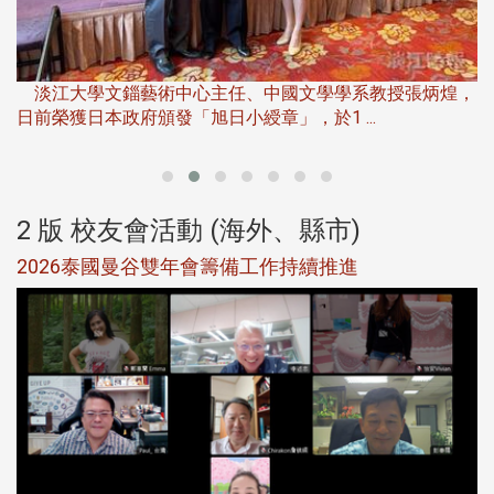
淡
下
淡江大學文錙藝術中心主任、中國文學學系教授張炳煌，
日前榮獲日本政府頒發「旭日小綬章」，於1 ...
董
2 版 校友會活動 (海外、縣市)
選
2026泰國曼谷雙年會籌備工作持續推進
5