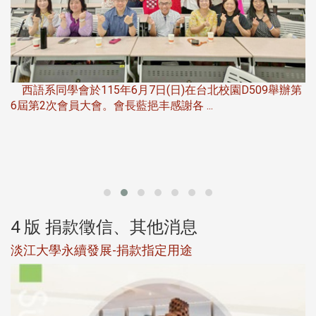
，
西語系同學會於115年6月7日(日)在台北校園D509舉辦第
6屆第2次會員大會。會長藍挹丰感謝各 ...
第
4 版 捐款徵信、其他消息
淡江大學永續發展-捐款指定用途