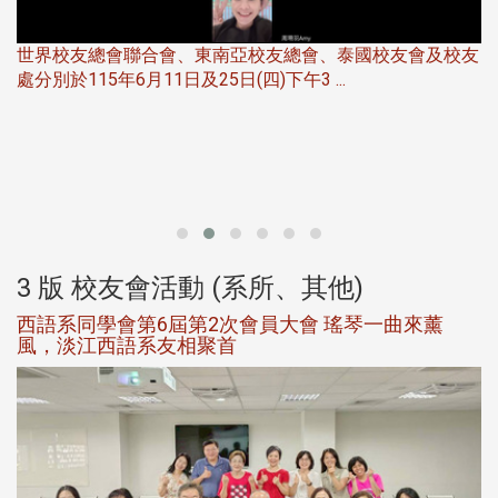
世界校友總會聯合會、東南亞校友總會、泰國校友會及校友
服
處分別於115年6月11日及25日(四)下午3 ...
北
大
3 版 校友會活動 (系所、其他)
西語系同學會第6屆第2次會員大會 瑤琴一曲來薰
風，淡江西語系友相聚首