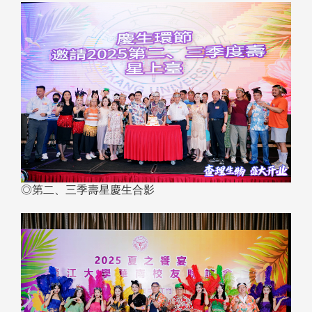
◎第二、三季壽星慶生合影