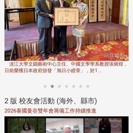
淡
下
淡江大學文錙藝術中心主任、中國文學學系教授張炳煌，
日前榮獲日本政府頒發「旭日小綬章」，於1 ...
董
2 版 校友會活動 (海外、縣市)
選
2026泰國曼谷雙年會籌備工作持續推進
5