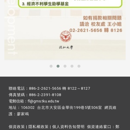
聯絡電話：886-2-2621-5656 轉 8122～8127
傳真號碼：886-2-2391-8108
電郵信箱：fl@gms.tku.edu.tw
地址：106302 台北市大安區金華街199巷5號506室 網頁維
護：
廖家鳴​
個資政策
|
隱私權政策
|
個人資料告知聲明
個資連絡窗口：
鄭