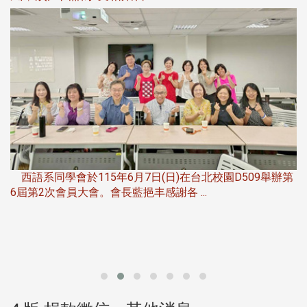
，
西語系同學會於115年6月7日(日)在台北校園D509舉辦第
6屆第2次會員大會。會長藍挹丰感謝各 ...
第