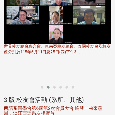
世界校友總會聯合會、東南亞校友總會、泰國校友會及校友
服
處分別於115年6月11日及25日(四)下午3 ...
北
大
3 版 校友會活動 (系所、其他)
西語系同學會第6屆第2次會員大會 瑤琴一曲來薰
風，淡江西語系友相聚首