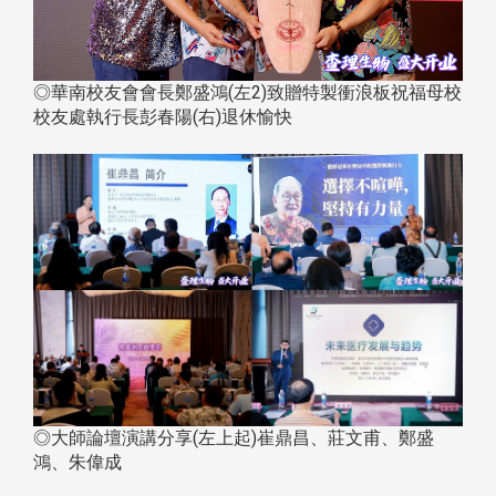
◎華南校友會會長鄭盛鴻(左2)致贈特製衝浪板祝福母校
校友處執行長彭春陽(右)退休愉快
◎大師論壇演講分享(左上起)崔鼎昌、莊文甫、鄭盛
鴻、朱偉成