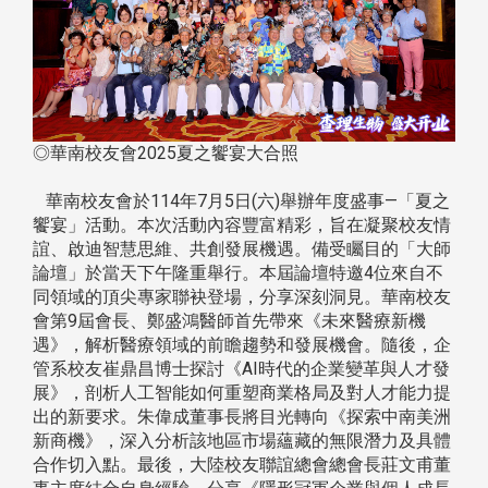
◎華南校友會2025夏之饗宴大合照
華南校友會於114年7月5日(六)舉辦年度盛事—「夏之
饗宴」活動。本次活動內容豐富精彩，旨在凝聚校友情
誼、啟迪智慧思維、共創發展機遇。備受矚目的「大師
論壇」於當天下午隆重舉行。本屆論壇特邀4位來自不
同領域的頂尖專家聯袂登場，分享深刻洞見。華南校友
會第9屆會長、鄭盛鴻醫師首先帶來《未來醫療新機
遇》，解析醫療領域的前瞻趨勢和發展機會。隨後，企
管系校友崔鼎昌博士探討《AI時代的企業變革與人才發
展》，剖析人工智能如何重塑商業格局及對人才能力提
出的新要求。朱偉成董事長將目光轉向《探索中南美洲
新商機》，深入分析該地區市場蘊藏的無限潛力及具體
合作切入點。最後，大陸校友聯誼總會總會長莊文甫董