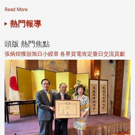
Read More
熱門報導
頭版 熱門焦點
新
張炳煌獲頒旭日小綬章 各界賀電肯定臺日交流貢獻