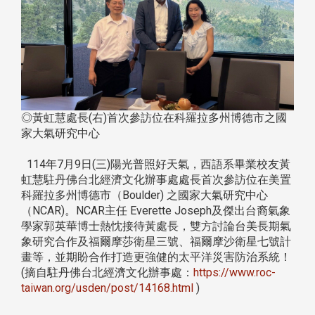
◎黃虹慧處長(右)首次參訪位在科羅拉多州博德市之國
家大氣研究中心
114年7月9日(三)陽光普照好天氣，西語系畢業校友黃
虹慧駐丹佛台北經濟文化辦事處處長首次參訪位在美置
科羅拉多州博德市（Boulder) 之國家大氣研究中心
（NCAR)。NCAR主任 Everette Joseph及傑出台裔氣象
學家郭英華博士熱忱接待黃處長，雙方討論台美長期氣
象研究合作及福爾摩莎衛星三號、福爾摩沙衛星七號計
畫等，並期盼合作打造更強健的太平洋災害防治系統！
(摘自駐丹佛台北經濟文化辦事處：
https://www.roc-
taiwan.org/usden/post/14168.html
)