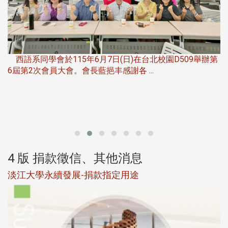
，
西語系同學會於115年6月7日(日)在台北校園D509舉辦第
6屆第2次會員大會。會長藍挹丰感謝各 ...
第
4 版 捐款徵信、其他消息
淡江大學永續發展-捐款指定用途