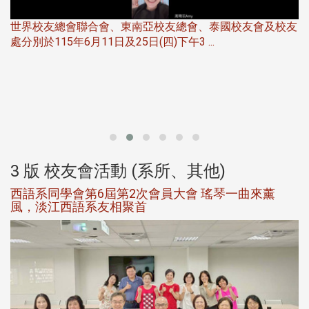
世界校友總會聯合會、東南亞校友總會、泰國校友會及校友
服
處分別於115年6月11日及25日(四)下午3 ...
北
大
3 版 校友會活動 (系所、其他)
西語系同學會第6屆第2次會員大會 瑤琴一曲來薰
風，淡江西語系友相聚首