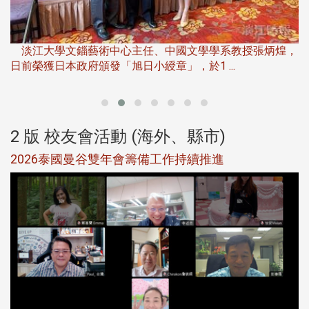
淡
下
淡江大學文錙藝術中心主任、中國文學學系教授張炳煌，
日前榮獲日本政府頒發「旭日小綬章」，於1 ...
董
2 版 校友會活動 (海外、縣市)
選
2026泰國曼谷雙年會籌備工作持續推進
5