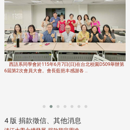
，
西語系同學會於115年6月7日(日)在台北校園D509舉辦第
6屆第2次會員大會。會長藍挹丰感謝各 ...
第
4 版 捐款徵信、其他消息