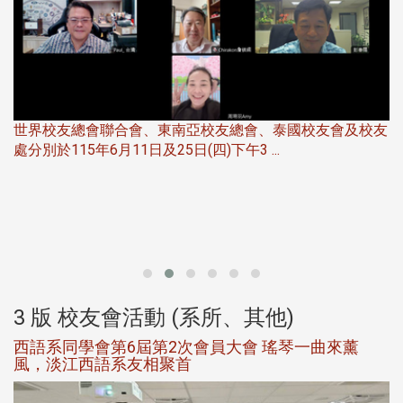
世界校友總會聯合會、東南亞校友總會、泰國校友會及校友
服
處分別於115年6月11日及25日(四)下午3 ...
北
大
3 版 校友會活動 (系所、其他)
西語系同學會第6屆第2次會員大會 瑤琴一曲來薰
風，淡江西語系友相聚首