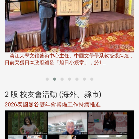
淡
下
淡江大學文錙藝術中心主任、中國文學學系教授張炳煌，
日前榮獲日本政府頒發「旭日小綬章」，於1 ...
董
2 版 校友會活動 (海外、縣市)
選
2026泰國曼谷雙年會籌備工作持續推進
5