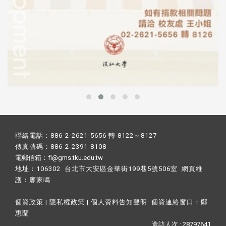
聯絡電話：886-2-2621-5656 轉 8122～8127
傳真號碼：886-2-2391-8108
電郵信箱：fl@gms.tku.edu.tw
地址：106302 台北市大安區金華街199巷5號506室 網頁維
護：
廖家鳴​
個資政策
|
隱私權政策
|
個人資料告知聲明
個資連絡窗口：
鄭
惠蘭
造訪人次 : 28797641