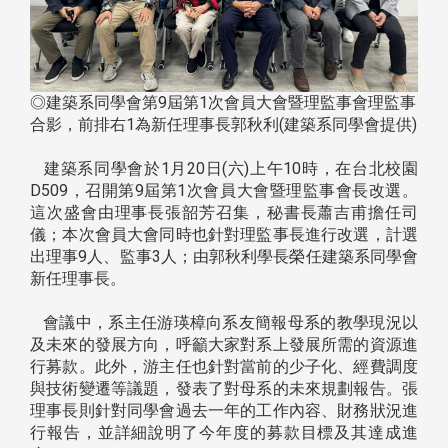
◎建築系同學會第9屆第1次會員大會暨理監事會理監事
合影，前排右1為新任理事長郭秋利(建築系同學會提供)
建築系同學會於1月20日(六)上午10時，在台北校園
D509，召開第9屆第1次會員大會暨理監事會長改選。
這次盛會由理事長張韶芳召集，秘書長蕭吉甫擔任司
儀；本次會員大會同時也針對理監事長進行改選，計選
出理事9人、監事3人；由郭秋利學長榮任建築系同學會
新任理事長。
會議中，系主任游瑛樟向系友簡報母系的教學現況以
及未來的發展方向，呼籲大家對系上發展所需的資源進
行募款。此外，游主任也針對當前的少子化、經費調度
與技術變遷等議題，發表了對母系的未來規劃報告。張
理事長則針對同學會過去一年的工作內容、財務狀況進
行報告，並詳細說明了今年度的募款目標及其達成進