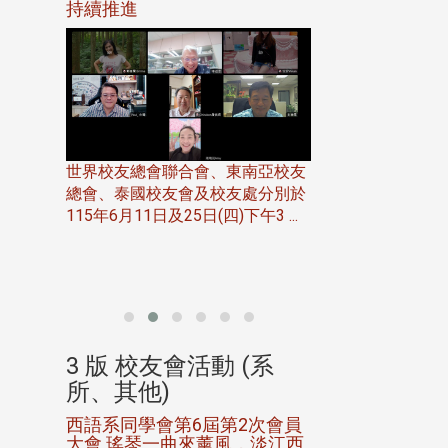
116年
持續推進
仲夏舞會 牛仔之
下屆世界
歡
世界校友總會聯合會、東南亞校友
總會、泰國校友會及校友處分別於
7日(日)
115年6月11日及25日(四)下午3 ...
務中心
北加州校友會於115
開115
晚，參加由北加州
聯合會在Foster Ci ..
(系
3 版 校友會活動 (系
3 版 校友會
所、其他)
所、其他)
進會第2
西語系同學會第6屆第2次會員
第一屆淡韻盃歌
大會 瑤琴一曲來薰風，淡江西
賽公開抽籤 落