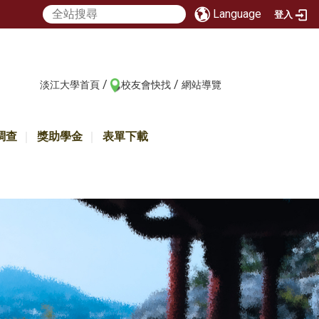
Language
登入
/
/
:::
淡江大學首頁
校友會快找
網站導覽
調查
獎助學金
表單下載