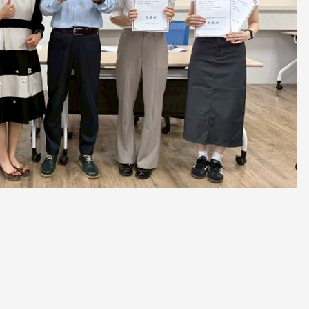
長 校友交流智慧治理凝聚向
理事會議 許宗由當選
心力
會長 並獲授權承辦
校友雙年會
南加州校友會於115年6月2
台中市校友會於115年6月24日
在美國洛杉磯華僑文教服
，在
(三)舉辦拜會台中市政府活動。參
（洛僑文化中心）會議室召
玲學
訪團由母校戰略所所長李大中、 ...
...
3 版 校友會活動 (系
3 版 校友會活動 
所、其他)
所、其他)
聚
【校友來訪】香港校友會前會
邱孝賢接任跨業合作協
長葉雅琴、杜天寶學長
屆理事長