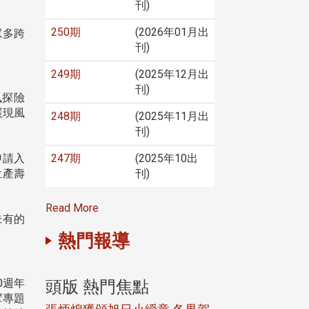
刊)
250期
(2026年01月出
眾多跨
刊)
249期
(2025年12月出
刊)
風探險
展現風
248期
(2025年11月出
刊)
247期
(2025年10出
申請入
刊)
位產壽
Read More
未有的
熱門報導
0週年
頭版 熱門焦點
頭版 熱門焦
擘專題