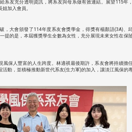
處
校友處新任執行長武士戎上
淡江大學董事會議改
26)，給系友充分透明資訊，將系友與母系做有效連結。展望115年
念
任 攜手校友共創淡江新里程
聘任許輝煌為校長 新
長姐加入會員。
董事
，大會頒發了114年度系友會獎學金，得獎有楊顏語(3A)、
得。值得一提的是，本屆獲獎學生全數為女性，充分展現未來女性在保
現風保人豐富的人生跨度。林適祺最後期許，系友會將持續擔
淡江大學於115年7月30日(四)舉
誼活動，並積極推動新世代系友(生力軍)的加入，讓淡江風保的
辦布達暨單位主管交接典禮。115
7月
本校校長葛煥昭將於今(1
學年度校友服務暨資源發展 ...
深耕
月31日(五)任期屆滿。董
24日(三)下午5時 ...
2 版 校友會活動 (海
2 版 校友會活動 
外、縣市)
外、縣市)
台中市校友會拜會盧秀燕市
南加州校友會召開11