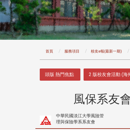
:::
首頁
服務項目
校友e報(最新一期)
:::
頭版 熱門焦點
2 版校友會活動 (海
風保系友會
中華民國淡江大學風險管
理與保險學系系友會