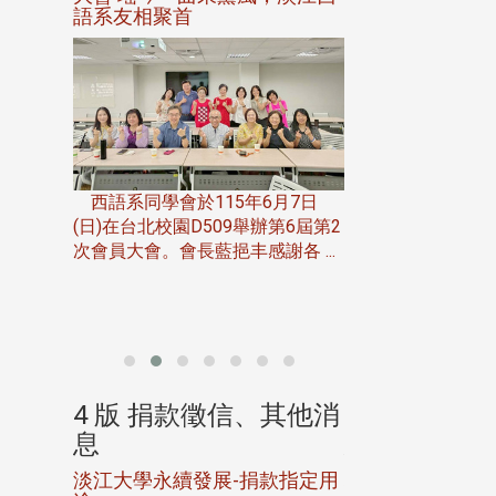
語系友相聚首
正、公開競賽精
一次會員
在台北校
西語系同學會於115年6月7日
伯申研發
(日)在台北校園D509舉辦第6屆第2
次會員大會。會長藍挹丰感謝各 ...
由社團法人淡江大
合總會主辦的「淡
韻盃歌唱大賽」，於11
、其他消
4 版 捐款徵信、其他消
4 版 捐款
息
息
淡江大學永續發展-捐款指定用
校友個人資料保