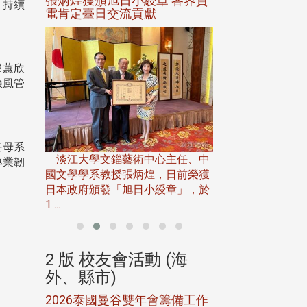
選案報部
張炳煌獲頒旭日小綬章 各界賀
觀勢匯天下校友
，持續
聘范巽綠
電肯定臺日交流貢獻
邱蕙欣
險風管
淡江大學推廣教育處
任母系
13日(六)舉辦「
淡江大學文錙藝術中心主任、中
專業韌
屆開學典禮暨共識營，
15)年7
國文學學系教授張炳煌，日前榮獲
事會於6月
日本政府頒發「旭日小綬章」，於
1 ...
(海
2 版 校友會活動 (海
2 版 校友會
外、縣市)
外、縣市)
5年年中
2026泰國曼谷雙年會籌備工作
北加州校友會參