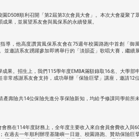
北校園D508順利召開「第2屆第3次會員大會」。本次大會凝聚了
碩成果，並展望系友會與風保系的永續發展。
指導，他高度讚賞風保系友會在75週年校園路跑中首創「御
。並邀請系友踴躍參加即將舉行的「淡韻盃」歌唱大賽，繼續
果。招生上，我們115學年度EMBA滿額錄取16名、大學部
主任非常感謝系友會支持，成功舉辦「保險巨擘」講座，邀請12
。
產壽險共14位保險先進分享保險新知，均給予修課同學前所
會務在114年度財務上，全年度主要收入來自會員會費收入與6
頭版 熱門焦點
頭版 熱門焦點
；在過去一年順利辦理基隆嶼一日遊、校園路跑、贊助保險巨