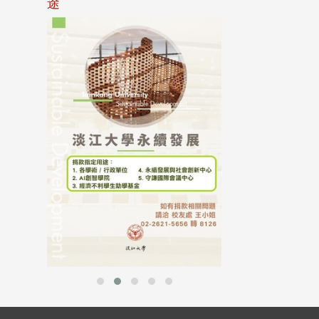
途
母校配合「個人資
行，並導入個資管
個人資料應盡善良
並於母校 ...