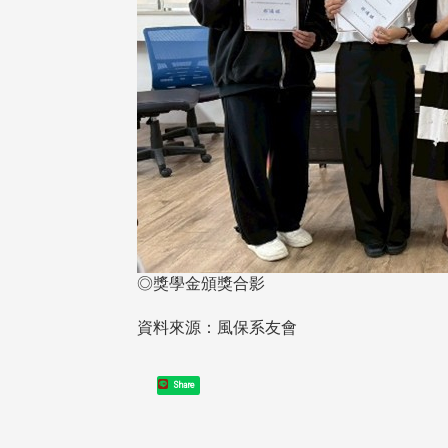
東校友會於115年6月10日(三)
台北市校友會於6月6日(六)舉辦
16日(二)，27名校友夥伴一同前
「新店瑠公圳知性健行活動」
中國寧夏省參訪，活 ...
領隊温明正學長與副領隊呂惠
姐的精 ...
◎獎學金頒獎合影
資料來源：風保系友會
 版 校友會活動 (系
3 版 校友會活動 (系
所、其他)
所、其他)
Share
機系友會第3屆第4次理監事
風保系友會蘭陽探梅漫遊 齊
議暨系友論壇
共譜初夏歡樂樂章