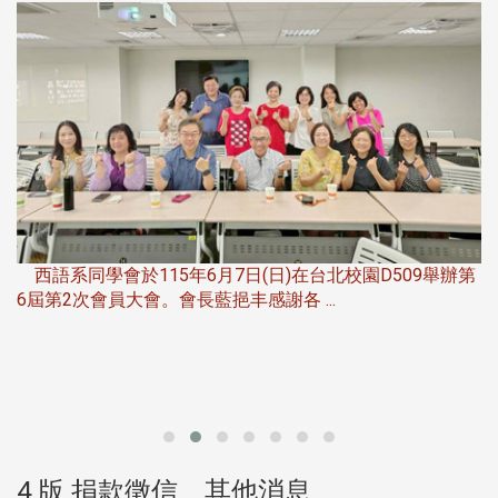
，
西語系同學會於115年6月7日(日)在台北校園D509舉辦第
6屆第2次會員大會。會長藍挹丰感謝各 ...
第
4 版 捐款徵信、其他消息