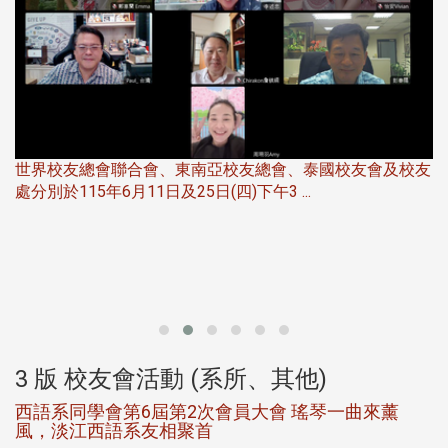
世界校友總會聯合會、東南亞校友總會、泰國校友會及校友
服
處分別於115年6月11日及25日(四)下午3 ...
北
大
3 版 校友會活動 (系所、其他)
西語系同學會第6屆第2次會員大會 瑤琴一曲來薰
風，淡江西語系友相聚首