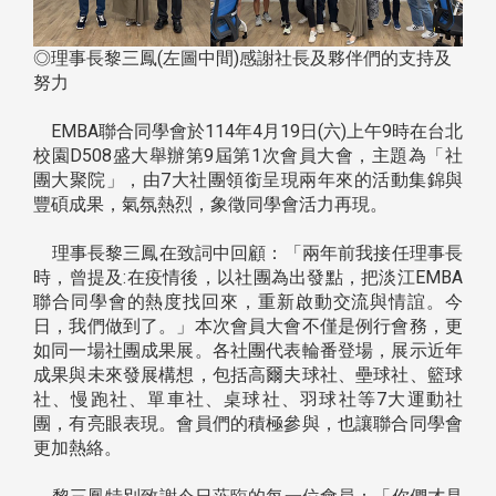
◎理事長黎三鳳(左圖中間)感謝社長及夥伴們的支持及
努力
EMBA聯合同學會於114年4月19日(六)上午9時在台北
校園D508盛大舉辦第9屆第1次會員大會，主題為「社
團大聚院」，由7大社團領銜呈現兩年來的活動集錦與
豐碩成果，氣氛熱烈，象徵同學會活力再現。
理事長黎三鳳在致詞中回顧：「兩年前我接任理事長
時，曾提及:在疫情後，以社團為出發點，把淡江EMBA
聯合同學會的熱度找回來，重新啟動交流與情誼。今
日，我們做到了。」本次會員大會不僅是例行會務，更
如同一場社團成果展。各社團代表輪番登場，展示近年
成果與未來發展構想，包括高爾夫球社、壘球社、籃球
社、慢跑社、單車社、桌球社、羽球社等7大運動社
團，有亮眼表現。會員們的積極參與，也讓聯合同學會
更加熱絡。