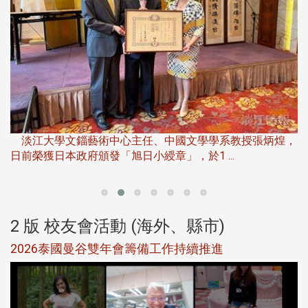
淡
下
淡江大學文錙藝術中心主任、中國文學學系教授張炳煌，
日前榮獲日本政府頒發「旭日小綬章」，於1 ...
董
2 版 校友會活動 (海外、縣市)
選
2026泰國曼谷雙年會籌備工作持續推進
5