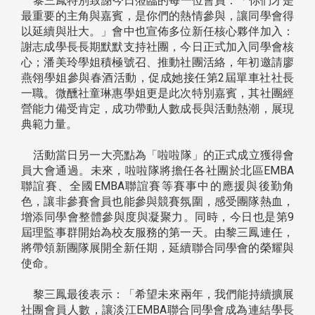
黎三鳳特別致謝今日蒞臨的每一位會員：「你們才是
最重要的主角與嘉賓，是你們的熱情參與，讓同學會得
以延續與壯大。」會中也宣佈多位新任核心夥伴加入：
謝志成學長長期默默支持社團，今日正式加入同學會核
心；潘美玲學姐積極號召、推動社團活絡，年初邀請廖
燕翎學姐參與春酒活動，促成她接任第2屆單車社社長
一職。微醺社童琳惠學姐更是此次特別嘉賓，其社團經
營能力備受肯定，成功帶動人數成長與活動熱潮，展現
典範力量。
活動當日另一大亮點為「啦啦隊」的正式成立獲得會
員大會通過。未來，啦啦隊將擔任各社團於北區EMBA
聯誼賽、全國EMBA聯誼賽等賽事中的應援與後勤角
色，讓非參賽會員也能參與競賽氛圍，感受團隊熱血，
增添同學會整體參與度與凝聚力。同時，今日也是第9
屆理監事群開始為校友服務的第一天。由黎三鳳連任，
將帶領新團隊展開全新任期，延續聯合同學會的榮耀與
使命。
黎三鳳最後表示：「希望未來兩年，我們能持續擴展
社團會員人數，讓淡江EMBA聯合同學會成為連結學長