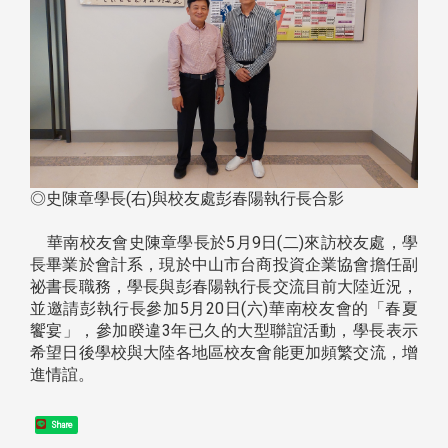
◎史陳章學長(右)與校友處彭春陽執行長合影
華南校友會史陳章學長於5月9日(二)來訪校友處，學
長畢業於會計系，現於中山市台商投資企業協會擔任副
祕書長職務，學長與彭春陽執行長交流目前大陸近況，
並邀請彭執行長參加5月20日(六)華南校友會的「春夏
饗宴」，參加睽違3年已久的大型聯誼活動，學長表示
希望日後學校與大陸各地區校友會能更加頻繁交流，增
進情誼。
Share