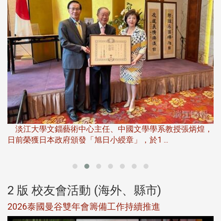
淡
下
淡江大學文錙藝術中心主任、中國文學學系教授張炳煌，
日前榮獲日本政府頒發「旭日小綬章」，於1 ...
董
2 版 校友會活動 (海外、縣市)
選
2026泰國曼谷雙年會籌備工作持續推進
5