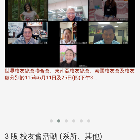
世界校友總會聯合會、東南亞校友總會、泰國校友會及校友
服
處分別於115年6月11日及25日(四)下午3 ...
北
大
3 版 校友會活動 (系所、其他)