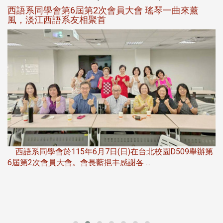
西語系同學會第6屆第2次會員大會 瑤琴一曲來薰
風，淡江西語系友相聚首
，
西語系同學會於115年6月7日(日)在台北校園D509舉辦第
6屆第2次會員大會。會長藍挹丰感謝各 ...
第