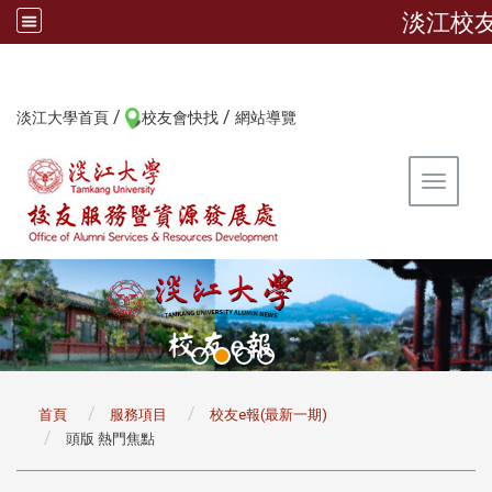
淡江校
/
/
:::
淡江大學首頁
校友會快找
網站導覽
Toggle 
:::
首頁
服務項目
校友e報(最新一期)
頭版 熱門焦點