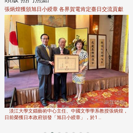
新
張炳煌獲頒旭日小綬章 各界賀電肯定臺日交流貢獻
淡
下
淡江大學文錙藝術中心主任、中國文學學系教授張炳煌，
日前榮獲日本政府頒發「旭日小綬章」，於1 ...
董