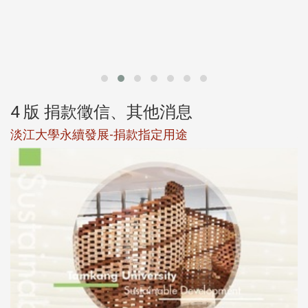
第
4 版 捐款徵信、其他消息
淡江大學永續發展-捐款指定用途
於