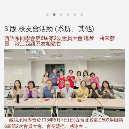
大
3 版 校友會活動 (系所、其他)
西語系同學會第6屆第2次會員大會 瑤琴一曲來薰
風，淡江西語系友相聚首
，
西語系同學會於115年6月7日(日)在台北校園D509舉辦第
6屆第2次會員大會。會長藍挹丰感謝各 ...