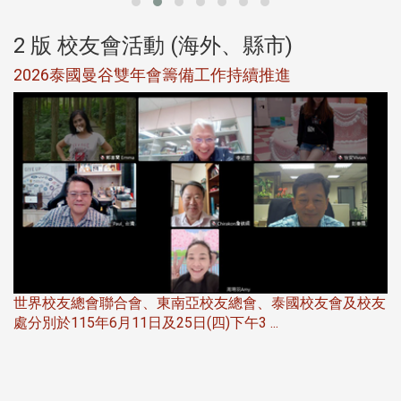
2 版 校友會活動 (海外、縣市)
選
2026泰國曼谷雙年會籌備工作持續推進
5
世界校友總會聯合會、東南亞校友總會、泰國校友會及校友
服
處分別於115年6月11日及25日(四)下午3 ...
北