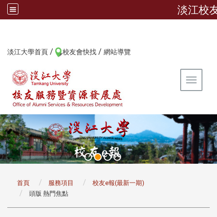
淡江校
/
/
:::
淡江大學首頁
校友會快找
網站導覽
Toggle 
:::
首頁
服務項目
校友e報(最新一期)
頭版 熱門焦點