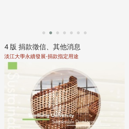
第
4 版 捐款徵信、其他消息
淡江大學永續發展-捐款指定用途
於