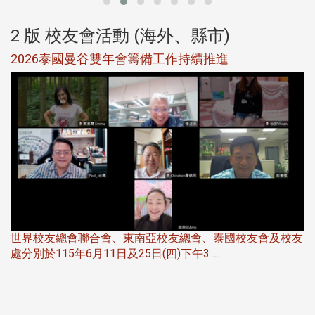
2 版 校友會活動 (海外、縣市)
選
2026泰國曼谷雙年會籌備工作持續推進
5
世界校友總會聯合會、東南亞校友總會、泰國校友會及校友
服
處分別於115年6月11日及25日(四)下午3 ...
北