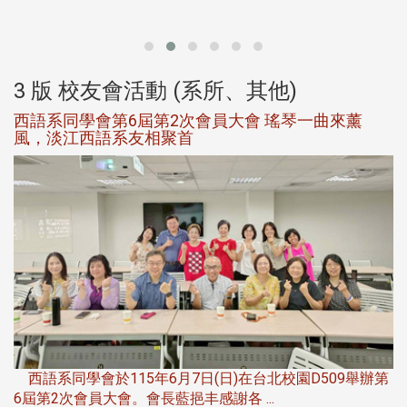
大
3 版 校友會活動 (系所、其他)
西語系同學會第6屆第2次會員大會 瑤琴一曲來薰
風，淡江西語系友相聚首
，
西語系同學會於115年6月7日(日)在台北校園D509舉辦第
6屆第2次會員大會。會長藍挹丰感謝各 ...