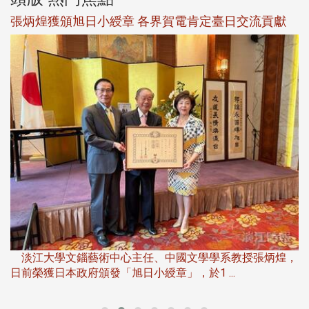
新
張炳煌獲頒旭日小綬章 各界賀電肯定臺日交流貢獻
淡
下
淡江大學文錙藝術中心主任、中國文學學系教授張炳煌，
日前榮獲日本政府頒發「旭日小綬章」，於1 ...
董