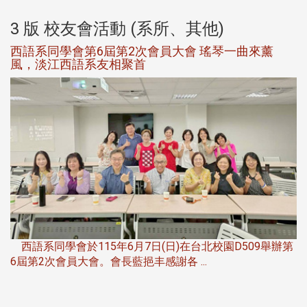
3 版 校友會活動 (系所、其他)
西語系同學會第6屆第2次會員大會 瑤琴一曲來薰
風，淡江西語系友相聚首
，
西語系同學會於115年6月7日(日)在台北校園D509舉辦第
6屆第2次會員大會。會長藍挹丰感謝各 ...