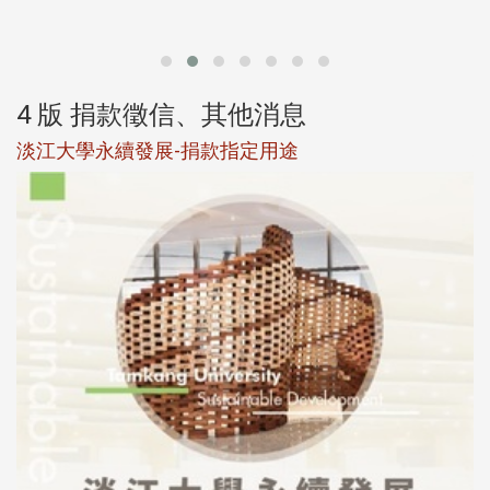
第
4 版 捐款徵信、其他消息
淡江大學永續發展-捐款指定用途
於