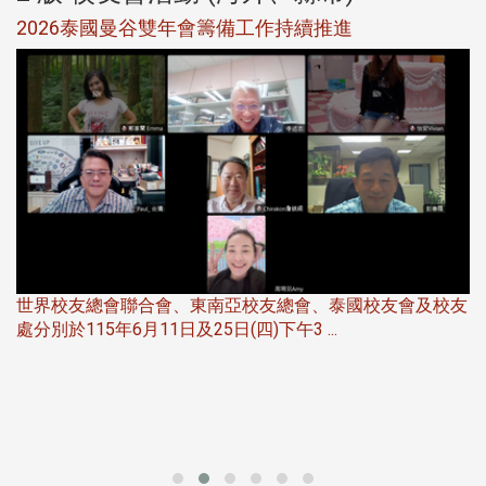
選
2026泰國曼谷雙年會籌備工作持續推進
5
世界校友總會聯合會、東南亞校友總會、泰國校友會及校友
服
處分別於115年6月11日及25日(四)下午3 ...
北
大