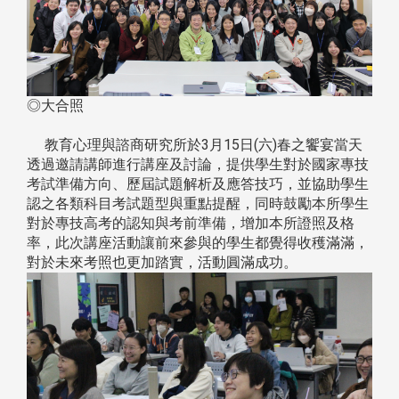
◎大合照
教育心理與諮商研究所於3月15日(六)春之饗宴當天
透過邀請講師進行講座及討論，提供學生對於國家專技
考試準備方向、歷屆試題解析及應答技巧，並協助學生
認之各類科目考試題型與重點提醒，同時鼓勵本所學生
對於專技高考的認知與考前準備，增加本所證照及格
率，此次講座活動讓前來參與的學生都覺得收穫滿滿，
對於未來考照也更加踏實，活動圓滿成功。