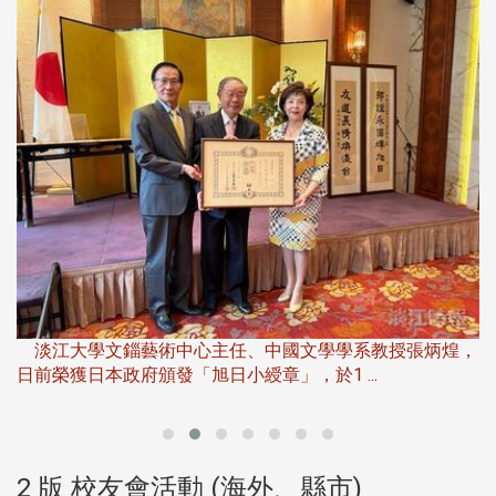
淡
下
淡江大學文錙藝術中心主任、中國文學學系教授張炳煌，
日前榮獲日本政府頒發「旭日小綬章」，於1 ...
董
2 版 校友會活動 (海外、縣市)