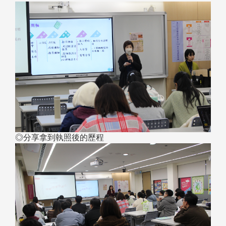
◎分享拿到執照後的歷程