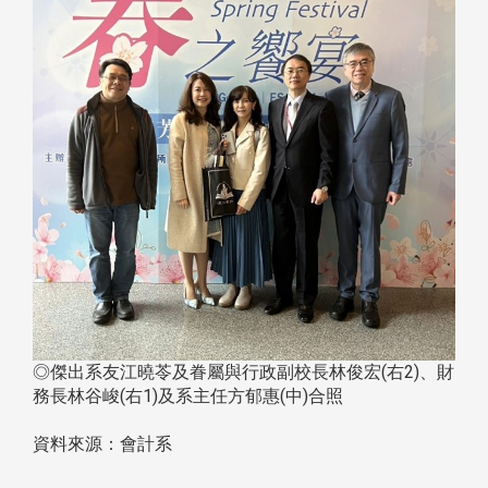
◎傑出系友江曉苓及眷屬與行政副校長林俊宏(右2)、財
務長林谷峻(右1)及系主任方郁惠(中)合照
資料來源：會計系