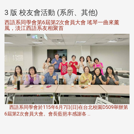
3 版 校友會活動 (系所、其他)
西語系同學會第6屆第2次會員大會 瑤琴一曲來薰
風，淡江西語系友相聚首
，
西語系同學會於115年6月7日(日)在台北校園D509舉辦第
6屆第2次會員大會。會長藍挹丰感謝各 ...