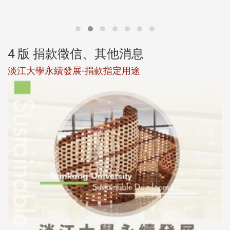
第
4 版 捐款徵信、其他消息
淡江大學永續發展-捐款指定用途
於