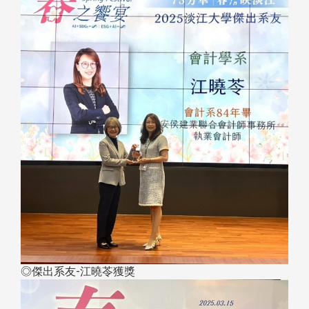
◎傑出系友-江曉苓獲獎