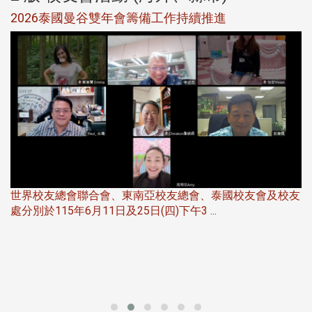
選
2026泰國曼谷雙年會籌備工作持續推進
5
世界校友總會聯合會、東南亞校友總會、泰國校友會及校友
服
處分別於115年6月11日及25日(四)下午3 ...
北
大