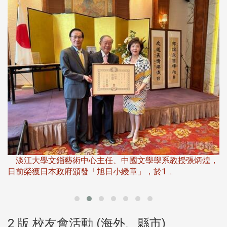
淡
下
淡江大學文錙藝術中心主任、中國文學學系教授張炳煌，
日前榮獲日本政府頒發「旭日小綬章」，於1 ...
董
2 版 校友會活動 (海外、縣市)