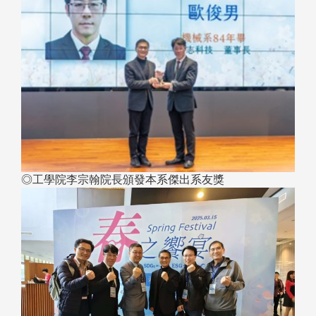
◎工學院李宗翰院長頒發本系傑出系友獎