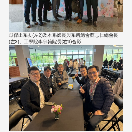
◎傑出系友(左2)及本系師長與系所總會蘇志仁總會長
(左3)、工學院李宗翰院長(右3)合影