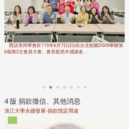
，
西語系同學會於115年6月7日(日)在台北校園D509舉辦第
6屆第2次會員大會。會長藍挹丰感謝各 ...
第
4 版 捐款徵信、其他消息
淡江大學永續發展-捐款指定用途