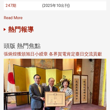
247期
(2025年10出刊)
Read More
熱門報導
頭版 熱門焦點
新
張炳煌獲頒旭日小綬章 各界賀電肯定臺日交流貢獻