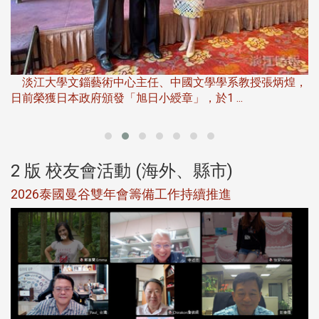
淡
下
淡江大學文錙藝術中心主任、中國文學學系教授張炳煌，
日前榮獲日本政府頒發「旭日小綬章」，於1 ...
董
2 版 校友會活動 (海外、縣市)
選
2026泰國曼谷雙年會籌備工作持續推進
5