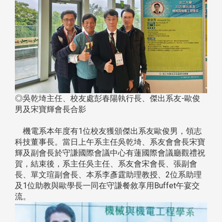
◎吳乾埼主任、校友處彭春陽執行長、傑出系友-歐俊
男及宋寶輝會長合影
機電系本年度有1位校友獲頒傑出系友歐俊男，領志
科技董事長。當日上午系主任吳乾埼、系友會會長宋寶
輝及副會長於守謙國際會議中心有蓮國際會議廳觀禮祝
賀，結束後，系主任吳主任、系友會宋會長、張副會
長、單文瑄副會長、本系李彥霆助理教授、2位系助理
及1位助教與歐學長一同在守謙餐敘享用Buffet午宴交
流。