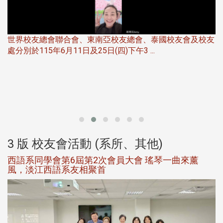
世界校友總會聯合會、東南亞校友總會、泰國校友會及校友
服
處分別於115年6月11日及25日(四)下午3 ...
北
大
3 版 校友會活動 (系所、其他)
西語系同學會第6屆第2次會員大會 瑤琴一曲來薰
風，淡江西語系友相聚首