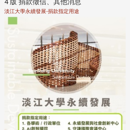
4 版 捐款徵信、其他消息
淡江大學永續發展-捐款指定用途
於