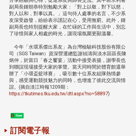
分享經驗與心得，促進系友與師長交流。其中前水利署
副局長鍾朝恭特別勉勵大家：「對上以敬，對下以慈，
對人以和，對事以真。」這句待人處事的名言，不少系
友深受啟發，紛紛表示謹記在心，受用無窮。此外，鍾
副局長也特別提醒大家，在忙碌的工作與生活中，別忘
了珍惜與家人相處的時光，讓現場氛圍更顯溫馨。
今年「水環系傑出系友」為台灣檢驗科技股份有限公
司（SGS Taiwan）資深營運總監謝禎濤與淡水區區長陳
炳仲，於當日「春之饗宴」活動中接受表揚，謝學長也
到聯誼現場接受大家的掌聲。當天同時間於體育館還舉
辦了「小環盃籃球賽」，吸引數十位系友組隊熱情參
與，感受運動競技魅力的同時，也增進了彼此交流與情
誼。(摘自淡江時報1209期：
https://tkutimes.tku.edu.tw/dtl.aspx?no=58897
)
Share
訂閱電子報