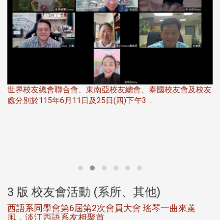
世界校友總會聯合會、東南亞校友總會、泰國校友會及校友
服
處分別於115年6月11日及25日(四)下午3 ...
北
大
3 版 校友會活動 (系所、其他)
西語系同學會第6屆第2次會員大會 瑤琴一曲來薰
風，淡江西語系友相聚首