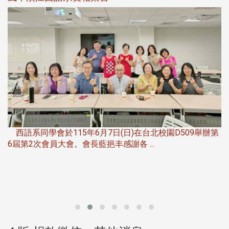
，
西語系同學會於115年6月7日(日)在台北校園D509舉辦第
6屆第2次會員大會。會長藍挹丰感謝各 ...
第