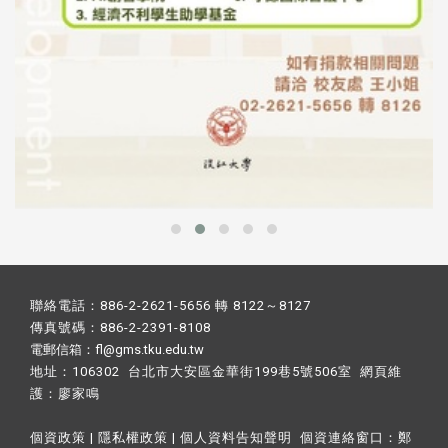
聯絡電話：886-2-2621-5656 轉 8122～8127
傳真號碼：886-2-2391-8108
電郵信箱：fl@gms.tku.edu.tw
地址：106302 台北市大安區金華街199巷5號506室 網頁維
護：
廖家鳴​
個資政策
|
隱私權政策
|
個人資料告知聲明
個資連絡窗口：
鄭