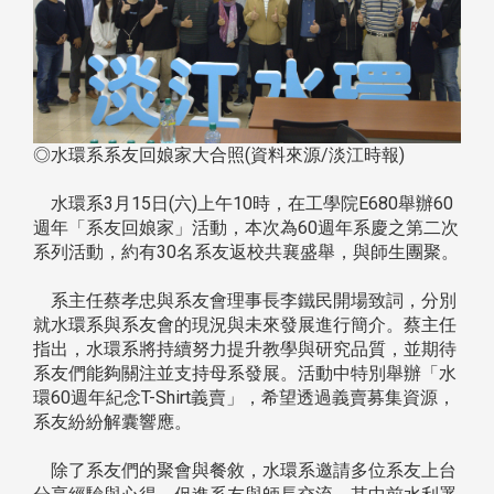
◎水環系系友回娘家大合照(資料來源/淡江時報)
水環系3月15日(六)上午10時，在工學院E680舉辦60
週年「系友回娘家」活動，本次為60週年系慶之第二次
系列活動，約有30名系友返校共襄盛舉，與師生團聚。
系主任蔡孝忠與系友會理事長李鐵民開場致詞，分別
就水環系與系友會的現況與未來發展進行簡介。蔡主任
指出，水環系將持續努力提升教學與研究品質，並期待
系友們能夠關注並支持母系發展。活動中特別舉辦「水
環60週年紀念T-Shirt義賣」，希望透過義賣募集資源，
系友紛紛解囊響應。
除了系友們的聚會與餐敘，水環系邀請多位系友上台