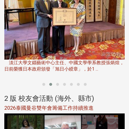
淡
下
淡江大學文錙藝術中心主任、中國文學學系教授張炳煌，
日前榮獲日本政府頒發「旭日小綬章」，於1 ...
董
2 版 校友會活動 (海外、縣市)
選
2026泰國曼谷雙年會籌備工作持續推進
5