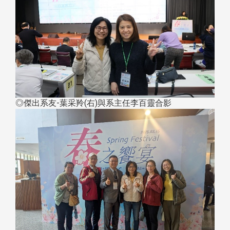
◎傑出系友-葉采羚(右)與系主任李百靈合影