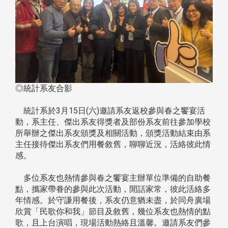
◎統計系友合影
統計系於3月15日(六)邀請系友返校參與春之饗宴活
動，系主任、傑出系友得獎者及部份系友前往參加學校
所舉辦之傑出系友頒獎及相關活動，頒獎活動結束由系
主任接待傑出系友們用餐敘舊，聊聊近況，活絡彼此情
感。
多位系友也熱情參與春之饗宴主辦單位準備的自助餐
點，攜家帶眷的參與此次活動，閒話家常，彼此活絡多
年情感。於守謙用餐後，系友仍意猶未盡，於同舟廣場
欣賞「民歌你和我」節目及敘舊，幾位系友也熱情的點
歌，且上台演唱，現場活動熱絡且溫馨。邀請系友們參