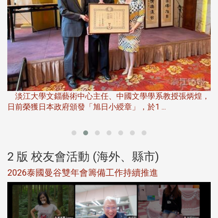
淡
下
淡江大學文錙藝術中心主任、中國文學學系教授張炳煌，
日前榮獲日本政府頒發「旭日小綬章」，於1 ...
董
2 版 校友會活動 (海外、縣市)
選
2026泰國曼谷雙年會籌備工作持續推進
5