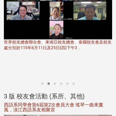
世界校友總會聯合會、東南亞校友總會、泰國校友會及校友
服
處分別於115年6月11日及25日(四)下午3 ...
北
大
3 版 校友會活動 (系所、其他)
西語系同學會第6屆第2次會員大會 瑤琴一曲來薰
風，淡江西語系友相聚首