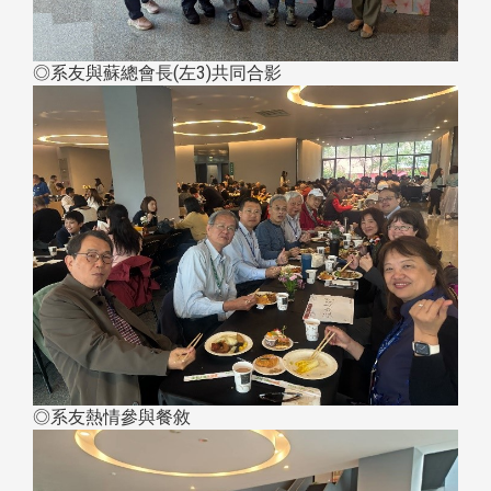
◎系友與蘇總會長(左3)共同合影
◎系友熱情參與餐敘