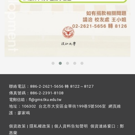
聯絡電話：886-2-2621-5656 轉 8122～8127
傳真號碼：886-2-2391-8108
電郵信箱：fl@gms.tku.edu.tw
地址：106302 台北市大安區金華街199巷5號506室 網頁維
護：
廖家鳴​
個資政策
|
隱私權政策
|
個人資料告知聲明
個資連絡窗口：
鄭
惠蘭