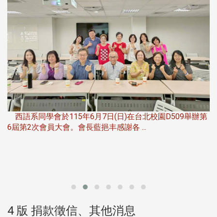
，
西語系同學會於115年6月7日(日)在台北校園D509舉辦第
6屆第2次會員大會。會長藍挹丰感謝各 ...
第
4 版 捐款徵信、其他消息