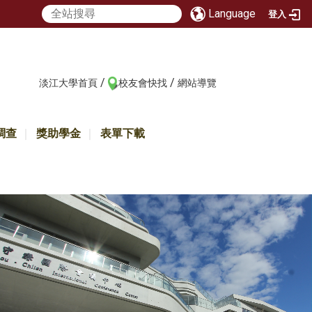
Language
登入
/
/
:::
淡江大學首頁
校友會快找
網站導覽
調查
獎助學金
表單下載