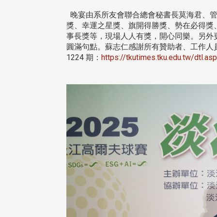
友處新任執行長武士戎上
淡江大學董事會議改選案報
 攜手校友共創淡江新里程
聘任許輝煌為校長 新聘范巽
晚宴由系所友會聯合總會秘書長莫海君、管
董事
獎、幸運之星獎、旗開得勝獎、勢在必得獎
事長獎等，現場人人有獎，開心同樂。另外
圓滿句點。蘇志仁感謝所有贊助者、工作人
1224 期：
https://tkutimes.tku.edu.tw/dtl.
江大學於115年7月30日(四)舉
布達暨單位主管交接典禮。115
本校校長葛煥昭將於今(115)
年度校友服務暨資源發展 ...
月31日(五)任期屆滿。董事會於
24日(三)下午5時 ...
 版 校友會活動 (海
2 版 校友會活動 (海
外、縣市)
外、縣市)
中市校友會拜會盧秀燕市
南加州校友會召開115年年