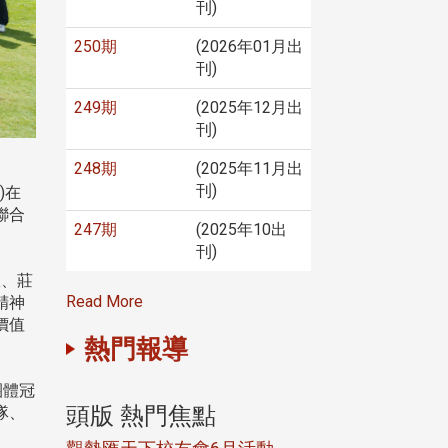
刊)
250期
(2026年01月出
刊)
249期
(2025年12月出
刊)
248期
(2025年11月出
刊)
)在
聯合
247期
(2025年10出
刊)
耀、莊
Read More
精神
價值
熱門報導
團體冠
頭版 熱門焦點
頭版 熱門焦
隊、