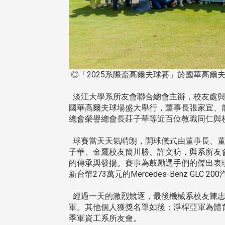
◎「2025系際盃高爾夫球賽」於國華高爾
淡江大學系所友會聯合總會主辦，校友處與體育
國華高爾夫球場盛大舉行，董事長張家宜、
總會榮譽總會長莊子華等近百位教職同仁與
球賽當天天氣晴朗，開球儀式由董事長、董
子華、金鷹校友簡川勝、許文昉，與系所友
的傳承與發揚。賽事為鼓勵選手們的傑出表
新台幣273萬元的Mercedes-Benz GLC
經過一天的激烈競逐，最後機械系校友陳志
頭版 熱門焦點
頭版 熱門焦點
軍。其他個人獲獎名單如後：淨桿亞軍為體
季軍資工系所友會。