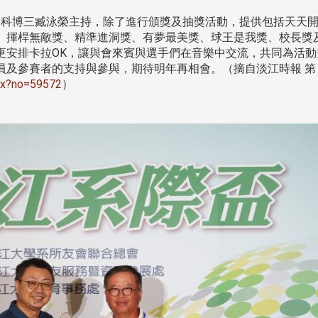
部
張炳煌獲頒旭日小綬章 各界賀
觀勢匯天下校友會6月
綠
電肯定臺日交流貢獻
科博三臧泳榮主持，除了進行頒獎及抽獎活動，提供包括天天
、揮桿無敵獎、精準進洞獎、有夢最美獎、球王是我獎、校長獎
更安排卡拉OK，讓與會來賓與選手們在音樂中交流，共同為活動
員及參賽者的支持與參與，期待明年再相會。（摘自淡江時報 第
aspx?no=59572
）
淡江大學推廣教育處於1
13日(六)舉辦「觀勢匯
淡江大學文錙藝術中心主任、中
屆開學典禮暨共識營，匯聚產
年7
國文學學系教授張炳煌，日前榮獲
6月
日本政府頒發「旭日小綬章」，於
1 ...
2 版 校友會活動 (海
2 版 校友會活動 
外、縣市)
外、縣市)
中
2026泰國曼谷雙年會籌備工作
北加州校友會參加大