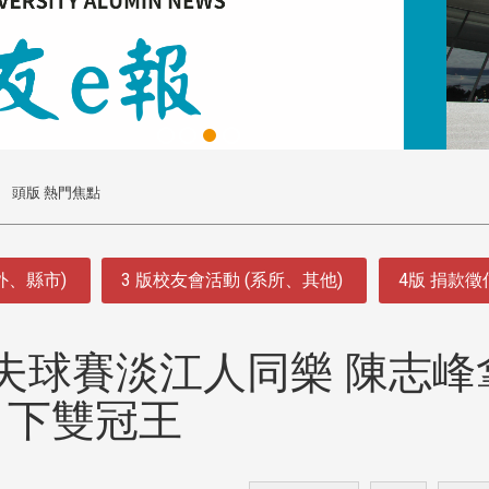
頭版 熱門焦點
外、縣市)
3 版校友會活動 (系所、其他)
4版 捐款
爾夫球賽淡江人同樂 陳志峰
下雙冠王