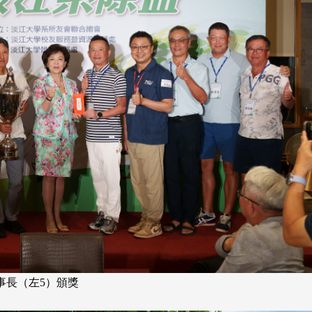
語系友相聚首
正、公開競賽精神
會員
校
西語系同學會於115年6月7日
發
(日)在台北校園D509舉辦第6屆第2
次會員大會。會長藍挹丰感謝各 ...
由社團法人淡江大學系
合總會主辦的「淡江大學
韻盃歌唱大賽」，於115年6月
消
4 版 捐款徵信、其他消
4 版 捐款徵信
息
息
事長（左5）頒獎
淡江大學永續發展-捐款指定用
校友個人資料保護聲