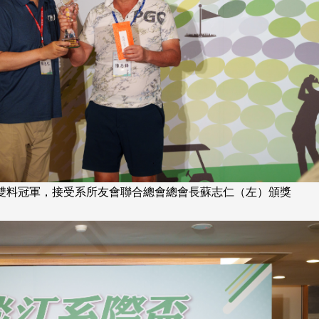
年
持續推進
仲夏舞會 牛仔之夜逾5
界
歡
世界校友總會聯合會、東南亞校友
總會、泰國校友會及校友處分別於
日)
115年6月11日及25日(四)下午3 ...
心
北加州校友會於115年6月
5
晚，參加由北加州中國大
雙料冠軍，接受系所友會聯合總會總會長蘇志仁（左）頒獎
聯合會在Foster Ci ...
3 版 校友會活動 (系
3 版 校友會活動 
所、其他)
所、其他)
第2
西語系同學會第6屆第2次會員
第一屆淡韻盃歌唱大
大會 瑤琴一曲來薰風，淡江西
賽公開抽籤 落實公