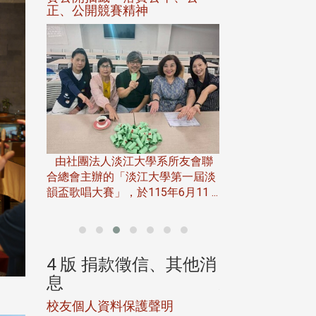
六月中旬，中文系62年畢業近30
位同學在淡水舉辦兩天一夜的同學
會，讓這群年近八十的老同學們重
淡江大學電子與電機
所友會聯
...
年6月28日在台北
第一屆淡
「無人科技與前瞻
11 ...
別邀請 ...
、其他消
4 版 捐款徵信、其他消
4 版 捐款
息
息
明
歡迎訂閱校友e報！
歡迎使用「淡江