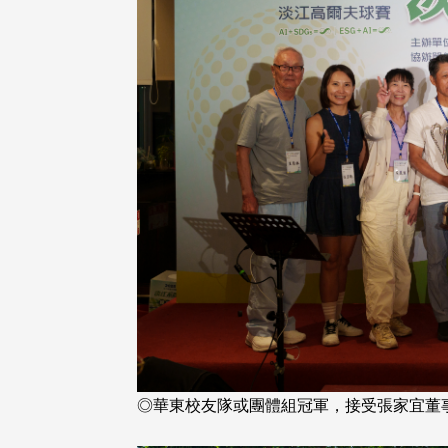
跨業合作協進會第二屆第一次
港校友會前會長葉雅琴學姐與
大會於6月5日下午7時，在台北
天寶學長一家，於115年6月4日
園D508室舉行，本校潘伯申研
四)返校拜訪校友處，受到校友 ...
長、 ...
4 版 捐款徵信、其他消
4 版 捐款徵信、其他
息
息
◎華東校友隊或團體組冠軍，接受張家宜董
迎使用「淡江大學校園徵才
捐款芳名錄