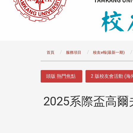
:::
首頁
服務項目
校友e報(最新一期)
:::
頭版 熱門焦點
2 版校友會活動 (海
2025系際盃高