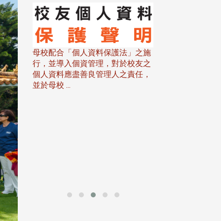
線上系統」
法」之施
於校友之
之責任，