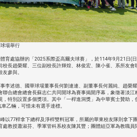
夫球場舉行
處協辦的「2025系際盃高爾夫球賽」，於114年9月21日(日
前校長趙榮耀、三位副校長許輝煌、林俊宏、陳小雀、系所友會
校友參與。
事李述德、國華球場董事長何劉連連、副董事長何麗純、趙榮
會聯合總會總會長蘇志仁共同開球為賽事揭開序幕，象徵著淡江
現，特別設置多個獎項。其中「一桿進洞獎」為中華賓士贊助，
 200汽車乙輛，可惜未有選手達標。
峰以77桿拿下總桿及淨桿雙料冠軍，所屬的華東校友隊則拿下
頭版 熱門焦點
頭版 熱門焦點
育處教授蕭淑芬、季軍管科系校友陳其豐；團體組亞軍為教職員