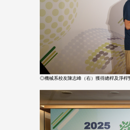
 校友交流智慧治理凝聚向
理事會議 許宗由當選116
力
會長 並獲授權承辦下屆世
校友雙年會
南加州校友會於115年6月27日(
中市校友會於115年6月24日
在美國洛杉磯華僑文教服務中
三)舉辦拜會台中市政府活動。參
（洛僑文化中心）會議室召開11
團由母校戰略所所長李大中、 ...
...
◎機械系校友陳志峰（右）獲得總桿及淨桿
 版 校友會活動 (系
3 版 校友會活動 (系
所、其他)
所、其他)
校友來訪】香港校友會前會
邱孝賢接任跨業合作協進會
葉雅琴、杜天寶學長
屆理事長