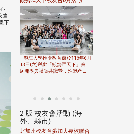
活動
精準健康學院2研究所成立聯合
政治大學主任秘
校友會 黃維祥榮任理事長
參訪校友處 深
開心
流共享實務經驗
及董
畫下
15年6月
淡江大學精準健康學院高齡健康
天下」第二
管理學研究所與智慧照護產業學研
 ...
政治大學主任秘書
究所，於115年6月3日(三)在蘭 ...
曾守正，於115年6
治大學校友服務相關同
(海
2 版 校友會活動 (海
2 版 校友會
外、縣市)
外、縣市)
專校聯會
華東校友會6月活動
台北市校友會6