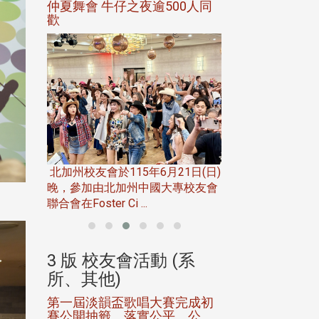
00人同
華東校友會於115年6月10日(三)
台北市校友會於6月
至16日(二)，27名校友夥伴一同前
「新店瑠公圳知性
21日(日)
往中國寧夏省參訪，活 ...
領隊温明正學長與
專校友會
姐的精 ...
(系
3 版 校友會活動 (系
3 版 校友會
所、其他)
所、其他)
賽完成初
中文系友會舉辦62年畢業同學
電機系友會第3屆
平、公
會
會議暨系友論壇