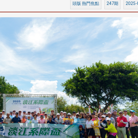
頭版 熱門焦點
247期
2025-