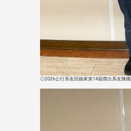
在連日大雨陰霾下，風保系友
在115年6月27日(六)舉辦的一
遊，神奇迎來超幸運好天氣。大 .
江大學電子與電機系友會於115
6月28日在台北校區盛大舉辦
◎2026公行系友回娘家第14屆傑出系友陳
無人科技與前瞻應用論壇」，特
請 ...
4 版 捐款徵信、其他消
4 版 捐款徵信、其他
息
息
友個人資料保護聲明
歡迎訂閱校友e報！