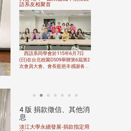
語系友相聚首
正、公開競賽精
一次會員
在台北校
西語系同學會於115年6月7日
伯申研發
(日)在台北校園D509舉辦第6屆第2
次會員大會。會長藍挹丰感謝各 ...
由社團法人淡江大
合總會主辦的「淡
韻盃歌唱大賽」，於11
、其他消
4 版 捐款徵信、其他消
4 版 捐款
息
息
淡江大學永續發展-捐款指定用
校友個人資料保