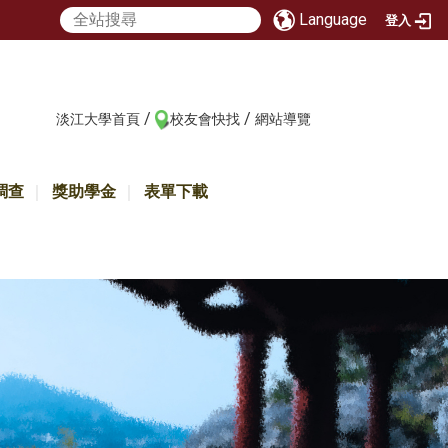
Language
登入
/
/
:::
淡江大學首頁
校友會快找
網站導覽
調查
獎助學金
表單下載