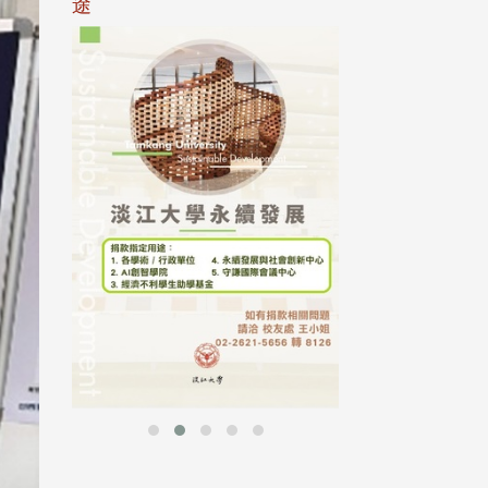
途
母校配合「個人資
行，並導入個資管
個人資料應盡善良
並於母校 ...