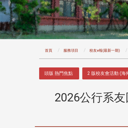
:::
首頁
服務項目
校友e報(最新一期)
:::
頭版 熱門焦點
2 版校友會活動 (海
2026公行系