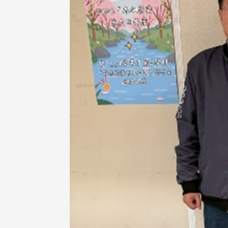
東校友會於115年6月10日(三)
台北市校友會於6月6日(六)舉辦
16日(二)，27名校友夥伴一同前
「新店瑠公圳知性健行活動」
中國寧夏省參訪，活 ...
領隊温明正學長與副領隊呂惠
姐的精 ...
 版 校友會活動 (系
3 版 校友會活動 (系
所、其他)
所、其他)
機系友會第3屆第4次理監事
風保系友會蘭陽探梅漫遊 齊
議暨系友論壇
共譜初夏歡樂樂章