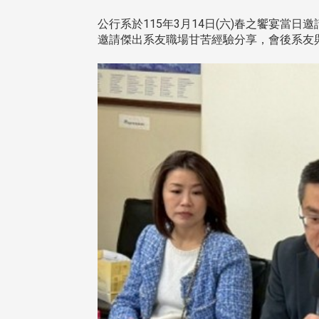
公行系於115年3月14日(六)春之饗宴當
邀請傑出系友職場甘苦經驗分享，會後系友
頭版 熱門焦點
頭版 熱門焦點