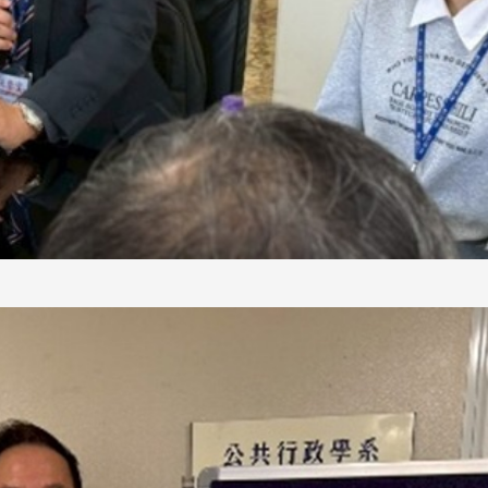
處
校友處新任執行長武士戎上
淡江大學董事會議改
念
任 攜手校友共創淡江新里程
聘任許輝煌為校長 新
董事
淡江大學於115年7月30日(四)舉
辦布達暨單位主管交接典禮。115
7月
本校校長葛煥昭將於今(1
學年度校友服務暨資源發展 ...
深耕
月31日(五)任期屆滿。董
24日(三)下午5時 ...
2 版 校友會活動 (海
2 版 校友會活動 
外、縣市)
外、縣市)
台中市校友會拜會盧秀燕市
南加州校友會召開11