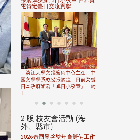
選案報部
張炳煌獲頒旭日小綬章 各界賀
觀勢匯天下校友
聘范巽綠
電肯定臺日交流貢獻
淡江大學推廣教育處
13日(六)舉辦「
淡江大學文錙藝術中心主任、中
屆開學典禮暨共識營，
15)年7
國文學學系教授張炳煌，日前榮獲
事會於6月
日本政府頒發「旭日小綬章」，於
1 ...
(海
2 版 校友會活動 (海
2 版 校友會
外、縣市)
外、縣市)
5年年中
2026泰國曼谷雙年會籌備工作
北加州校友會參