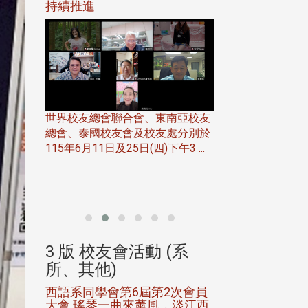
116年
持續推進
仲夏舞會 牛仔之
下屆世界
歡
世界校友總會聯合會、東南亞校友
總會、泰國校友會及校友處分別於
7日(日)
115年6月11日及25日(四)下午3 ...
務中心
北加州校友會於115
開115
晚，參加由北加州
聯合會在Foster Ci ..
(系
3 版 校友會活動 (系
3 版 校友會
所、其他)
所、其他)
進會第2
西語系同學會第6屆第2次會員
第一屆淡韻盃歌
大會 瑤琴一曲來薰風，淡江西
賽公開抽籤 落