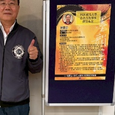
長 校友交流智慧治理凝聚向
理事會議 許宗由當選
心力
會長 並獲授權承辦
校友雙年會
南加州校友會於115年6月2
台中市校友會於115年6月24日
在美國洛杉磯華僑文教服
，在
(三)舉辦拜會台中市政府活動。參
（洛僑文化中心）會議室召
玲學
訪團由母校戰略所所長李大中、 ...
...
3 版 校友會活動 (系
3 版 校友會活動 
所、其他)
所、其他)
聚
【校友來訪】香港校友會前會
邱孝賢接任跨業合作協
長葉雅琴、杜天寶學長
屆理事長