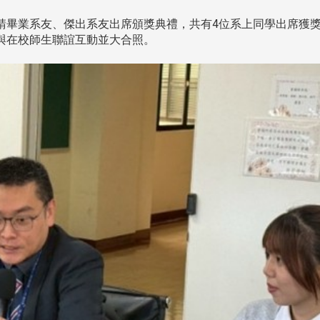
日邀請畢業系友、傑出系友出席頒獎典禮，共有4位系上同學出席獲
與在校師生聯誼互動並大合照。
頭版 熱門焦點
頭版 熱門焦點