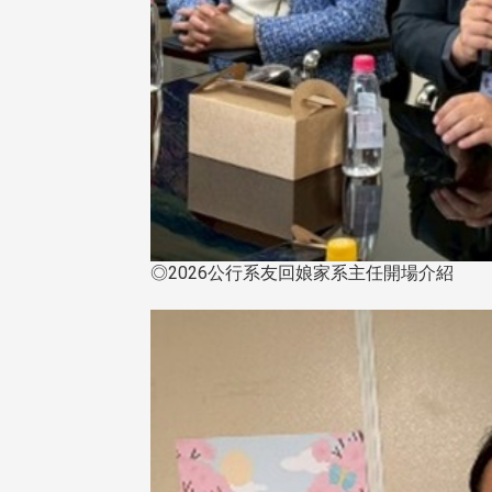
治大學主任秘書曾守正率隊
十四載深耕校友情誼 校友
訪校友處 深化校友工作交
執行長彭春陽榮退 校友感
共享實務經驗
相伴同行
◎2026公行系友回娘家系主任開場介紹
治大學主任秘書、中文系校友
校友處執行長彭春陽於115年
守正，於115年6月2日(二)率政
30日(四)榮退，為其十四年來
大學校友服務相關同仁蒞臨本 ...
校友服務、凝聚海內外校友情 ...
 版 校友會活動 (海
2 版 校友會活動 (海
外、縣市)
外、縣市)
東校友會6月活動
台北市校友會6月份活動