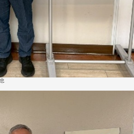
跨業合作協進會第二屆第
香港校友會前會長葉雅琴學姐與
會
大會於6月5日下午7時，
杜天寶學長一家，於115年6月4日
日
園D508室舉行，本校潘
(四)返校拜訪校友處，受到校友 ...
..
長、 ...
國忠
消
4 版 捐款徵信、其他消
4 版 捐款徵信
息
息
歡迎使用「淡江大學校園徵才
捐款芳名錄