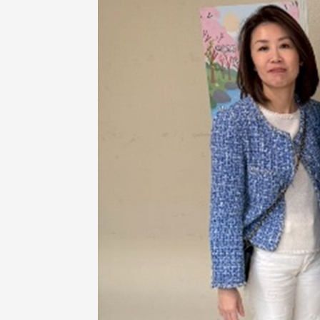
校配合「個人資料保護法」之施
，並導入個資管理，對於校友之
人資料應盡善良管理人之責任，
於母校 ...